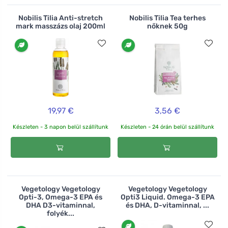
Nobilis Tilia Anti-stretch
Nobilis Tilia Tea terhes
mark masszázs olaj 200ml
nőknek 50g
19,97 €
3,56 €
Készleten - 3 napon belül szállítunk
Készleten - 24 órán belül szállítunk
Vegetology Vegetology
Vegetology Vegetology
Opti-3, Omega-3 EPA és
Opti3 Liquid. Omega-3 EPA
DHA D3-vitaminnal,
és DHA, D-vitaminnal, ...
folyék...