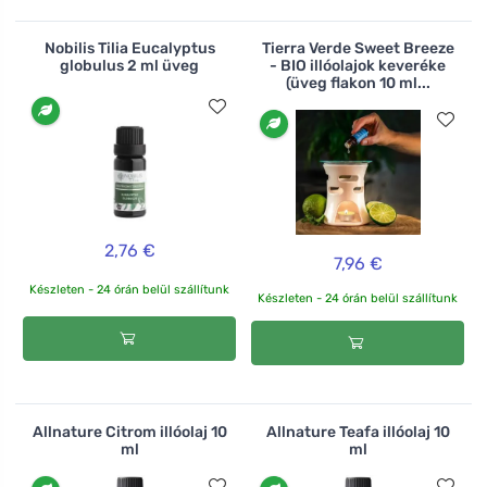
Nobilis Tilia Eucalyptus
Tierra Verde Sweet Breeze
globulus 2 ml üveg
- BIO illóolajok keveréke
(üveg flakon 10 ml...
2,76 €
7,96 €
Készleten - 24 órán belül szállítunk
Készleten - 24 órán belül szállítunk
Allnature Citrom illóolaj 10
Allnature Teafa illóolaj 10
ml
ml