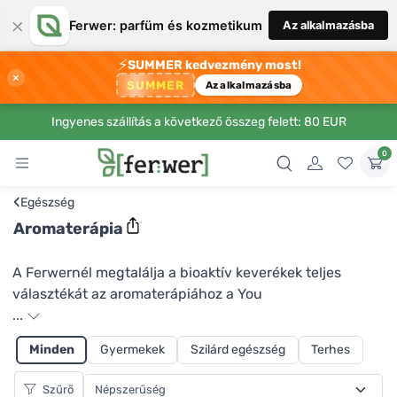
×
Ferwer: parfüm és kozmetikum
Az alkalmazásba
⚡
SUMMER kedvezmény most!
×
SUMMER
Az alkalmazásba
Ingyenes szállítás a következő összeg felett: 80 EUR
0
‹
Egészség
Aromaterápia
A Ferwernél megtalálja a bioaktív keverékek teljes
választékát az aromaterápiához a You
...
Minden
Gyermekek
Szilárd egészség
Terhes
Szűrő