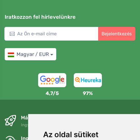
Iratkozzon fel hírlevelünkre
Bejelentkezés
Magyar / EUR
4,7/5
97%
Másnapra és ingyenesen
Ingyenes szállítás a következő összeg felett: 80 EUR
Az oldal sütiket
Ingyenes csere és visszaküldés