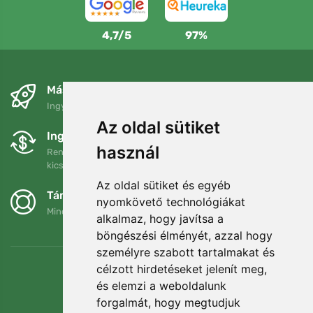
4,7/5
97%
Másnapra és ingyenesen
Ingyenes szállítás a következő összeg felett: 80 EUR
Az oldal sütiket
Ingyenes csere és visszaküldés
használ
Rendelését 90 napon belül bármikor visszaküldheti vagy
kicserélheti.
Az oldal sütiket és egyéb
Támogatjuk a Trees.org-ot
nyomkövető technológiákat
Minden megrendelésért ültetünk egy fát! Bővebben
Rólunk
.
alkalmaz, hogy javítsa a
böngészési élményét, azzal hogy
személyre szabott tartalmakat és
célzott hirdetéseket jelenít meg,
és elemzi a weboldalunk
forgalmát, hogy megtudjuk