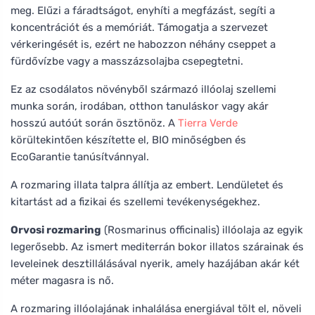
meg. Elűzi a fáradtságot, enyhíti a megfázást, segíti a
koncentrációt és a memóriát. Támogatja a szervezet
vérkeringését is, ezért ne habozzon néhány cseppet a
fürdővízbe vagy a masszázsolajba csepegtetni.
Ez az csodálatos növényből származó illóolaj szellemi
munka során, irodában, otthon tanuláskor vagy akár
hosszú autóút során ösztönöz. A
Tierra Verde
körültekintően készítette el, BIO minőségben és
EcoGarantie tanúsítvánnyal.
A rozmaring illata talpra állítja az embert. Lendületet és
kitartást ad a fizikai és szellemi tevékenységekhez.
Orvosi rozmaring
(Rosmarinus officinalis) illóolaja az egyik
legerősebb. Az ismert mediterrán bokor illatos szárainak és
leveleinek desztillálásával nyerik, amely hazájában akár két
méter magasra is nő.
A rozmaring illóolajának inhalálása energiával tölt el, növeli