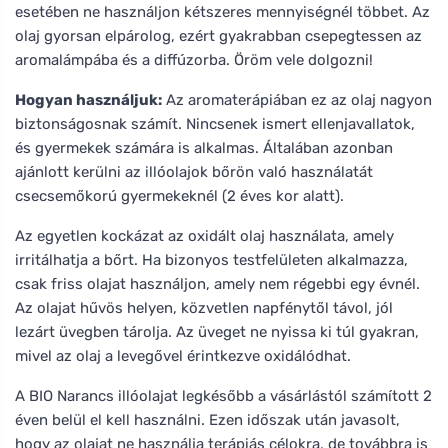
esetében ne használjon kétszeres mennyiségnél többet. Az
olaj gyorsan elpárolog, ezért gyakrabban csepegtessen az
aromalámpába és a diffúzorba. Öröm vele dolgozni!
Hogyan használjuk:
Az aromaterápiában ez az olaj nagyon
biztonságosnak számít. Nincsenek ismert ellenjavallatok,
és gyermekek számára is alkalmas. Általában azonban
ajánlott kerülni az illóolajok bőrön való használatát
csecsemőkorú gyermekeknél (2 éves kor alatt).
Az egyetlen kockázat az oxidált olaj használata, amely
irritálhatja a bőrt. Ha bizonyos testfelületen alkalmazza,
csak friss olajat használjon, amely nem régebbi egy évnél.
Az olajat hűvös helyen, közvetlen napfénytől távol, jól
lezárt üvegben tárolja. Az üveget ne nyissa ki túl gyakran,
mivel az olaj a levegővel érintkezve oxidálódhat.
A BIO Narancs illóolajat legkésőbb a vásárlástól számított 2
éven belül el kell használni. Ezen időszak után javasolt,
hogy az olajat ne használja terápiás célokra, de továbbra is