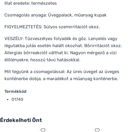
Illat eredete: természetes
Csomagolás anyaga: Üvegpalack, műanyag kupak
FIGYELMEZTETÉS: Súlyos szemirritációt okoz.
VESZÉLY: Tűzveszélyes folyadék és gőz. Lenyelés vagy
légutakba jutás esetén halált okozhat. Bőrirritációt okoz.
Allergiás bőrreakciót válthat ki. Nagyon mérgező a vízi
élőlényekre, hosszú távú hatásokkal.
Mit tegyünk a csomagolással: Az üres üveget az üveges
konténerbe dobja, a maradékot a műanyag konténerbe.
Termékkód
01740
Érdekelheti Önt