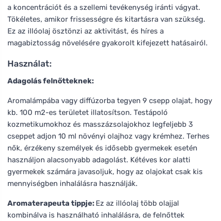
a koncentrációt és a szellemi tevékenység iránti vágyat.
Tökéletes, amikor frissességre és kitartásra van szükség.
Ez az illóolaj ösztönzi az aktivitást, és híres a
magabiztosság növelésére gyakorolt kifejezett hatásairól.
Használat:
Adagolás felnőtteknek:
Aromalámpába vagy diffúzorba tegyen 9 csepp olajat, hogy
kb. 100 m2-es területet illatosítson. Testápoló
kozmetikumokhoz és masszázsolajokhoz legfeljebb 3
cseppet adjon 10 ml növényi olajhoz vagy krémhez. Terhes
nők, érzékeny személyek és idősebb gyermekek esetén
használjon alacsonyabb adagolást. Kétéves kor alatti
gyermekek számára javasoljuk, hogy az olajokat csak kis
mennyiségben inhalálásra használják.
Aromaterapeuta tippje:
Ez az illóolaj több olajjal
kombinálva is használható inhalálásra, de felnőttek