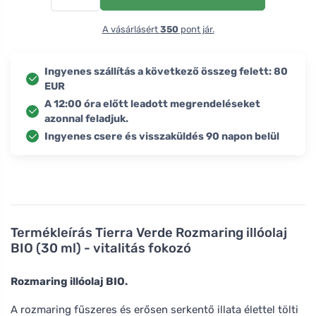
A vásárlásért
350
pont jár.
Ingyenes szállítás a következő összeg felett: 80
EUR
A 12:00 óra előtt leadott megrendeléseket
azonnal feladjuk.
Ingyenes csere és visszaküldés 90 napon belül
Termékleírás
Tierra Verde Rozmaring illóolaj
BIO (30 ml) - vitalitás fokozó
Rozmaring illóolaj BIO.
A rozmaring fűszeres és erősen serkentő illata élettel tölti