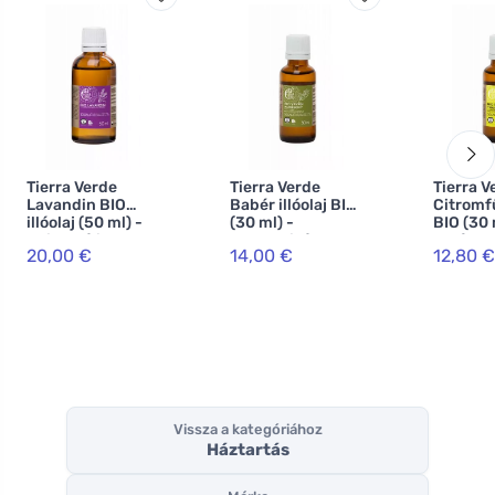
Tierra Verde
Tierra Verde
Tierra V
Lavandin BIO
Babér illóolaj BIO
Citromfű
illóolaj (50 ml) -
(30 ml) -
BIO (30 
univerzális
energetizál,
segít a
20,00 €
14,00 €
12,80 €
kedvenc
tisztítja a
kimerül
levegőt.
Vissza a kategóriához
Háztartás