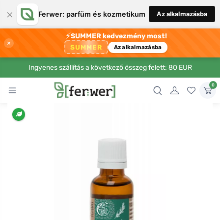
×
Ferwer: parfüm és kozmetikum
Az alkalmazásba
⚡
SUMMER kedvezmény most!
×
SUMMER
Az alkalmazásba
Ingyenes szállítás a következő összeg felett: 80 EUR
0