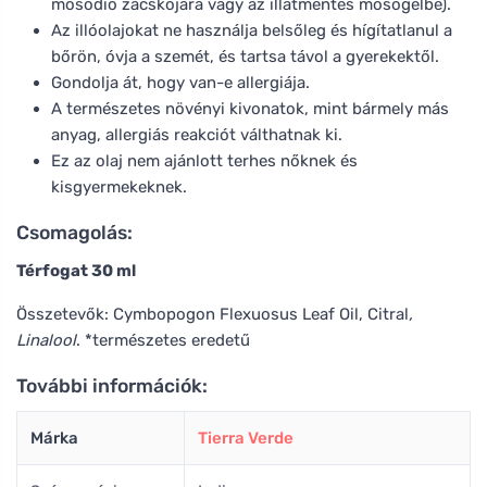
mosódió zacskójára vagy az illatmentes mosógélbe).
Az illóolajokat ne használja belsőleg és hígítatlanul a
bőrön, óvja a szemét, és tartsa távol a gyerekektől.
Gondolja át, hogy van-e allergiája.
A természetes növényi kivonatok, mint bármely más
anyag, allergiás reakciót válthatnak ki.
Ez az olaj nem ajánlott terhes nőknek és
kisgyermekeknek.
Csomagolás:
Térfogat 30 ml
Összetevők: Cymbopogon Flexuosus Leaf Oil, Citral
,
Linalool
. *természetes eredetű
További információk:
Márka
Tierra Verde