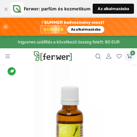
×
Ferwer: parfüm és kozmetikum
Az alkalmazásba
⚡
SUMMER kedvezmény most!
×
SUMMER
Az alkalmazásba
Ingyenes szállítás a következő összeg felett: 80 EUR
0