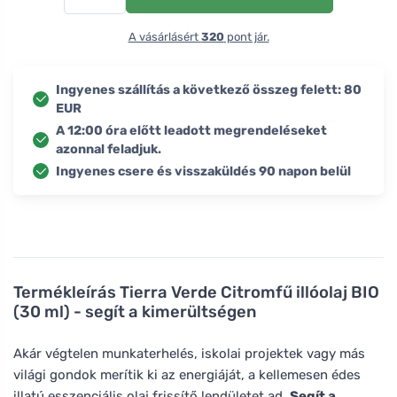
A vásárlásért
320
pont jár.
Ingyenes szállítás a következő összeg felett: 80
EUR
A 12:00 óra előtt leadott megrendeléseket
azonnal feladjuk.
Ingyenes csere és visszaküldés 90 napon belül
Termékleírás
Tierra Verde Citromfű illóolaj BIO
(30 ml) - segít a kimerültségen
Akár végtelen munkaterhelés, iskolai projektek vagy más
világi gondok merítik ki az energiáját, a kellemesen édes
illatú esszenciális olaj frissítő lendületet ad.
Segít a