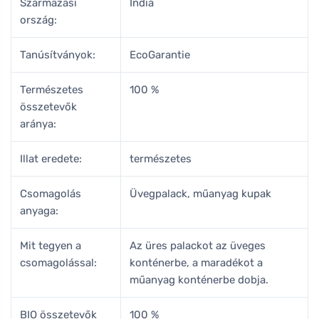
Származási
India
ország:
Tanúsítványok:
EcoGarantie
Természetes
100 %
összetevők
aránya:
Illat eredete:
természetes
Csomagolás
Üvegpalack, műanyag kupak
anyaga:
Mit tegyen a
Az üres palackot az üveges
csomagolással:
konténerbe, a maradékot a
műanyag konténerbe dobja.
BIO összetevők
100 %