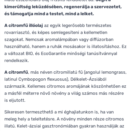
kimerültség leküzdésében, regenerálja a szervezetet,
és támogatja mind a testet, mind a lelket.
A citromfű illóolaj
az egyik legerősebb természetes
rovarriasztó, és képes semlegesíteni a kellemetlen
szagokat. Nemcsak aromalámpában vagy diffúzorban
használható, hanem a ruhák mosásakor is illatosításhoz. Ez
a változat BIO, és EcoGarantie minőségi tanúsítvánnyal
rendelkezik.
A citromfű
, más néven citromillatú fű (angolul lemongrass,
latinul Cymbopogon flexuosus), Délkelet-Ázsiából
származik. Kellemes citromos aromájának köszönhetően ez
a másfél méterre növő növény a világ számos más részére
is eljutott.
Sikeresen termeszthető a mi éghajlatunkon is, ha van
meleg hely a teleltetésre. A növény minden része citromos
illatú. Kelet-ázsiai gasztronómiában gyakran használják az