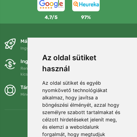
4,7/5
97%
Másnapra és ingyenesen
Ingyenes szállítás a következő összeg felett: 80 EUR
Az oldal sütiket
Ingyenes csere és visszaküldés
használ
Rendelését 90 napon belül bármikor visszaküldheti vagy
kicserélheti.
Az oldal sütiket és egyéb
Támogatjuk a Trees.org-ot
nyomkövető technológiákat
Minden megrendelésért ültetünk egy fát! Bővebben
Rólunk
.
alkalmaz, hogy javítsa a
böngészési élményét, azzal hogy
személyre szabott tartalmakat és
célzott hirdetéseket jelenít meg,
és elemzi a weboldalunk
forgalmát, hogy megtudjuk