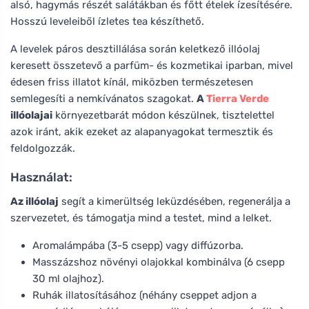
alsó, hagymás részét salátákban és főtt ételek ízesítésére.
Hosszú leveleiből ízletes tea készíthető.
A levelek páros desztillálása során keletkező illóolaj
keresett összetevő a parfüm- és kozmetikai iparban, mivel
édesen friss illatot kínál, miközben természetesen
semlegesíti a nemkívánatos szagokat.
A
Tierra Verde
illóolajai
környezetbarát módon készülnek, tisztelettel
azok iránt, akik ezeket az alapanyagokat termesztik és
feldolgozzák.
Használat:
Az illóolaj
segít a kimerültség leküzdésében, regenerálja a
szervezetet, és támogatja mind a testet, mind a lelket.
Aromalámpába (3-5 csepp) vagy diffúzorba.
Masszázshoz növényi olajokkal kombinálva (6 csepp
30 ml olajhoz).
Ruhák illatosításához (néhány cseppet adjon a