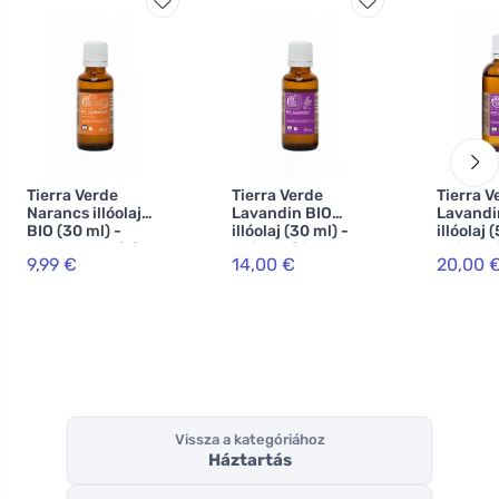
Tierra Verde
Tierra Verde
Tierra V
Narancs illóolaj
Lavandin BIO
Lavandi
BIO (30 ml) -
illóolaj (30 ml) -
illóolaj 
hangulatjavító
univerzális
univerzá
9,99 €
14,00 €
20,00 
kedvenc
kedven
Vissza a kategóriához
Háztartás