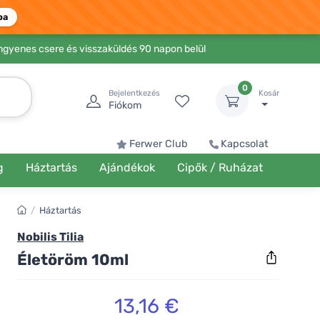
ba
Ingyenes csere és visszaküldés 90 napon belül
0
Bejelentkezés
Kosár
Fiókom
Ferwer Club
Kapcsolat
g
Háztartás
Ajándékok
Cipők / Ruházat
/
Háztartás
Nobilis Tilia
Életöröm 10ml
13,16 €