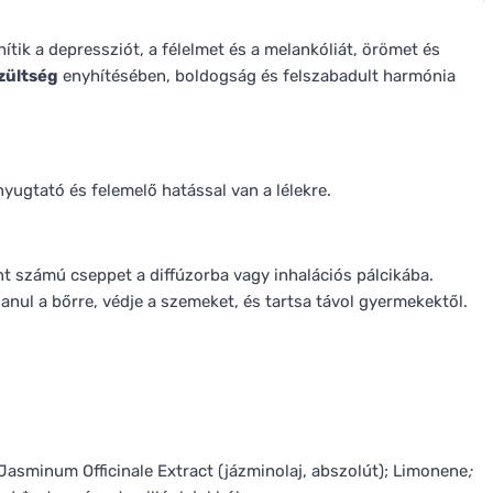
yhítik a depressziót, a félelmet és a melankóliát, örömet és
szültség
enyhítésében, boldogság és felszabadult harmónia
ugtató és felemelő hatással van a lélekre.
t számú cseppet a diffúzorba vagy inhalációs pálcikába.
lanul a bőrre, védje a szemeket, és tartsa távol gyermekektől.
; Jasminum Officinale Extract (jázminolaj, abszolút); Limonene
;