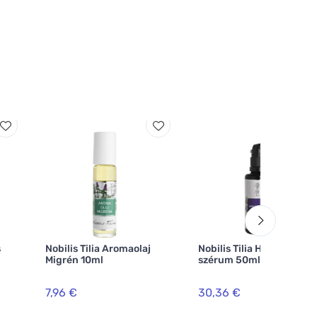
s
Nobilis Tilia Aromaolaj
Nobilis Tilia Hialuronsav
Migrén 10ml
szérum 50ml
7,96 €
30,36 €