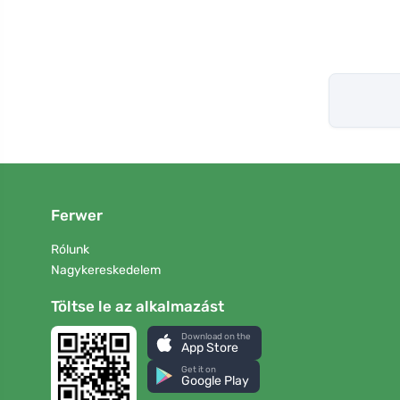
Ferwer
Rólunk
Nagykereskedelem
Töltse le az alkalmazást
Download on the
App Store
Get it on
Google Play