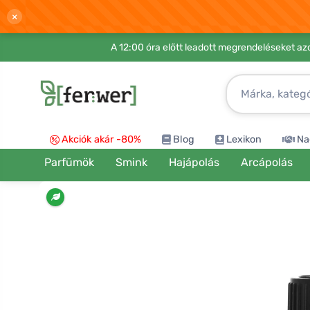
×
A 12:00 óra előtt leadott megrendeléseket azo
Akciók akár -80%
Blog
Lexikon
Na
Parfümök
Smink
Hajápolás
Arcápolás