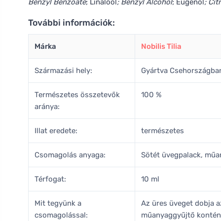
Benzyl Benzoate
; Linalool
; Benzyl Alcohol
; Eugenol
; Cit
További információk:
Márka
Nobilis Tilia
Származási hely:
Gyártva Csehországba
Természetes összetevők
100 %
aránya:
Illat eredete:
természetes
Csomagolás anyaga:
Sötét üvegpalack, műa
Térfogat:
10 ml
Mit tegyünk a
Az üres üveget dobja 
csomagolással:
műanyaggyűjtő kontén