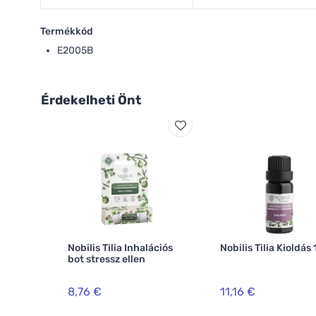
Termékkód
E2005B
Érdekelheti Önt
Nobilis Tilia Inhalációs
Nobilis Tilia Kioldás
bot stressz ellen
8,76 €
11,16 €