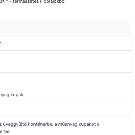
ral
. * - természetes illóolajokból
n
nyag kupak
az üveggyűjtő konténerbe, a műanyag kupakot a
erbe.