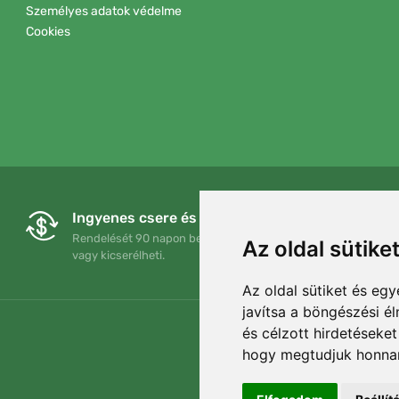
Személyes adatok védelme
Cookies
Ingyenes csere és visszaküldés
Rendelését 90 napon belül bármikor visszaküldheti
Az oldal sütike
vagy kicserélheti.
Az oldal sütiket és e
javítsa a böngészési é
és célzott hirdetéseket
hogy megtudjuk honnan