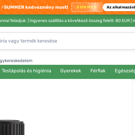
⚡
SUMMER kedvezmény most!
SUMMER
Az alkalmazás
nnal feladjuk. |
Ingyenes szállítás a következő összeg felett: 80 EUR
| 
gykereskedelem
Testápolás és higiénia
Gyerekek
Férfiak
Egészsé