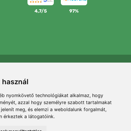
4,7/5
97%
Támogatjuk a Trees.org-ot
Minden megrendelésért ültetünk egy fát! Bővebben
t használ
Rólunk
.
gyéb nyomkövető technológiákat alkalmaz, hogy
lményét, azzal hogy személyre szabott tartalmakat
 jelenít meg, és elemzi a weboldalunk forgalmát,
 érkeztek a látogatóink.