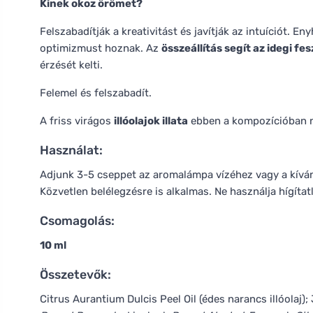
Kinek okoz örömet?
Felszabadítják a kreativitást és javítják az intuíciót. En
optimizmust hoznak. Az
összeállítás segít az idegi fe
érzését kelti.
Felemel és felszabadít.
A friss virágos
illóolajok illata
ebben a kompozícióban ny
Használat:
Adjunk 3-5 cseppet az aromalámpa vízéhez vagy a kíván
Közvetlen belélegzésre is alkalmas. Ne használja hígítat
Csomagolás:
10 ml
Összetevők:
Citrus Aurantium Dulcis Peel Oil (édes narancs illóolaj)