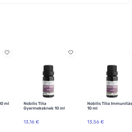
 10 ml
Nobilis Tilia
Nobilis Tilia Immunitá
Gyermekeknek 10 ml
10 ml
13,16 €
13,56 €