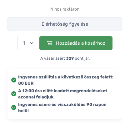
Nincs raktáron
Elérhetőség figyelése
Hozzáadás a kosárhoz
A vásárlásért
329
pont jár.
Ingyenes szállítás a következő összeg felett:
80 EUR
A 12:00 óra előtt leadott megrendeléseket
azonnal feladjuk.
Ingyenes csere és visszaküldés 90 napon
belül