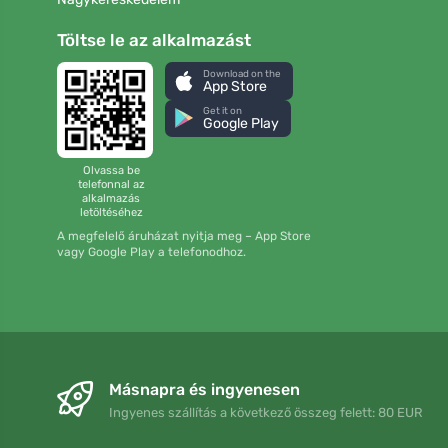
Töltse le az alkalmazást
Download on the
App Store
Get it on
Google Play
Olvassa be
telefonnal az
alkalmazás
letöltéséhez
A megfelelő áruházat nyitja meg – App Store
vagy Google Play a telefonodhoz.
Másnapra és ingyenesen
Ingyenes szállítás a következő összeg felett: 80 EUR