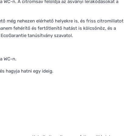
a WC-n. A citromsav feloldja az ásványi lerakódásokat a
tő még nehezen elérhető helyekre is, és friss citromillatot
hanem fehérítő és fertőtlenítő hatást is kölcsönöz, és a
 EcoGarantie tanúsítvány szavatol.
 a WC-n.
és hagyja hatni egy ideig.