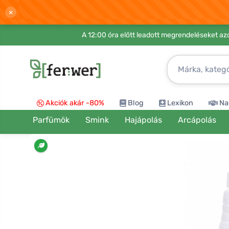
×
A 12:00 óra előtt leadott megrendeléseket azo
Akciók akár -80%
Blog
Lexikon
Na
Parfümök
Smink
Hajápolás
Arcápolás