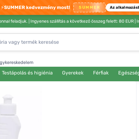
⚡
SUMMER kedvezmény most!
SUMMER
Az alkalmazás
nnal feladjuk. |
Ingyenes szállítás a következő összeg felett: 80 EUR
| 
gykereskedelem
Testápolás és higiénia
Gyerekek
Férfiak
Egészsé