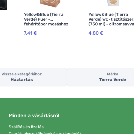
Yellow&Blue (Tierra
Yellow&Blue (Tierra
Verde) Puer -
Verde) WC-tisztítószer
fehérítőpor mosáshoz
(750 ml) - citromsavva
ml)
(zsák 1 kg)
7,41 €
4,80 €
Vissza a kategóriához
Márka
Háztartás
Tierra Verde
Minden a vásárlásról
Szállítás és fizetés
Cserék, visszaküldések és reklamációk