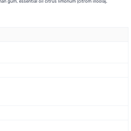
han gum, essential oil citrus limonum (citrom illóolaj,