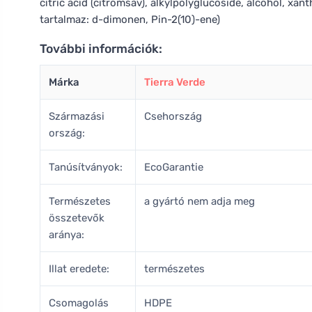
citric acid (citromsav), alkylpolyglucoside, alcohol, xant
tartalmaz: d-dimonen, Pin-2(10)-ene)
További információk:
Márka
Tierra Verde
Származási
Csehország
ország:
Tanúsítványok:
EcoGarantie
Természetes
a gyártó nem adja meg
összetevők
aránya:
Illat eredete:
természetes
Csomagolás
HDPE