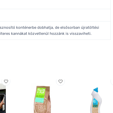
znosító konténerbe dobhatja, de elsősorban újratöltési
iteres kannákat közvetlenül hozzánk is visszaviheti.