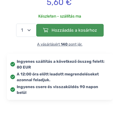
5,60 €
Készleten - szállítás ma
Hozzáadás a kosárhoz
A vásárlásért
140
pont jár.
Ingyenes szállítás a következő összeg felett:
80 EUR
A 12:00 óra előtt leadott megrendeléseket
azonnal feladjuk.
Ingyenes csere és visszaküldés 90 napon
belül