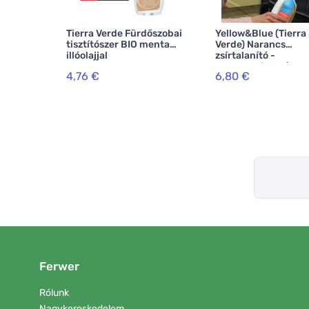
Tierra Verde Fürdőszobai
Yellow&Blue (Tierra
tisztítószer BIO menta
Verde) Narancs
illóolajjal
zsírtalanító -
koncentrátum (750 
4,76 €
6,80 €
Ferwer
Rólunk
Nagykereskedelem