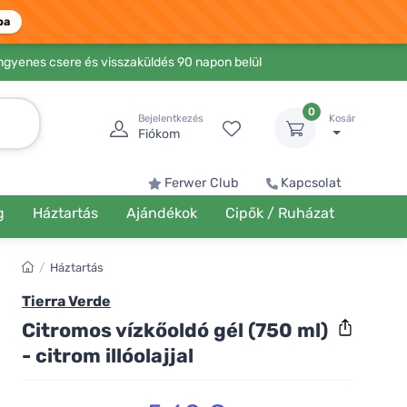
ba
Ingyenes csere és visszaküldés 90 napon belül
0
Bejelentkezés
Kosár
Fiókom
Ferwer Club
Kapcsolat
g
Háztartás
Ajándékok
Cipők / Ruházat
/
Háztartás
Tierra Verde
Citromos vízkőoldó gél (750 ml)
- citrom illóolajjal