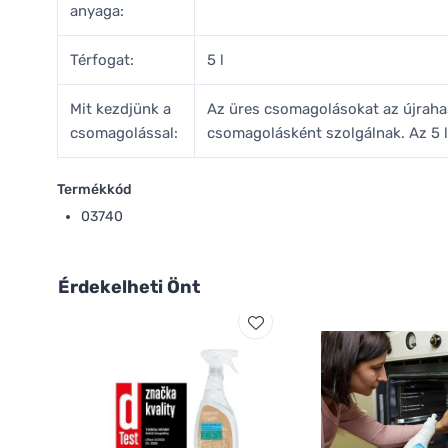
anyaga:
Térfogat:
5 l
Mit kezdjünk a
Az üres csomagolásokat az újrahas
csomagolással:
csomagolásként szolgálnak. Az 5 l
Termékkód
03740
Érdekelheti Önt