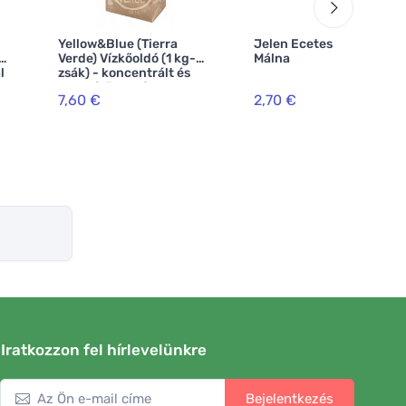
Yellow&Blue (Tierra
Jelen Ecetes tisztítószer
Verde) Vízkőoldó (1 kg-os
Málna
l
zsák) - koncentrált és
rendkívül hatékony
7,60 €
2,70 €
Iratkozzon fel hírlevelünkre
Bejelentkezés