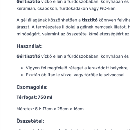
Gél tisztító
vízkő ellen a fürdőszobában, konyhában és 
kerámián, csapokon, fürdőkádakon vagy WC-ken.
A gél állagának köszönhetően a
tisztító
könnyen felvihe
áraszt. A természetes illóolaj a gélnek nemcsak illatot, 
minőségért, valamint az összetétel kíméletességéért az
Használat:
Gél tisztító
vízkő ellen a fürdőszobában, konyhában és
Vigyen fel megfelelő réteget a lerakódott helyekre, 
Ezután öblítse le vízzel vagy törölje le szivaccsal.
Csomagolás:
Térfogat: 750 ml
Méretek: 5 l: 17cm x 25cm x 16cm
Összetétel: