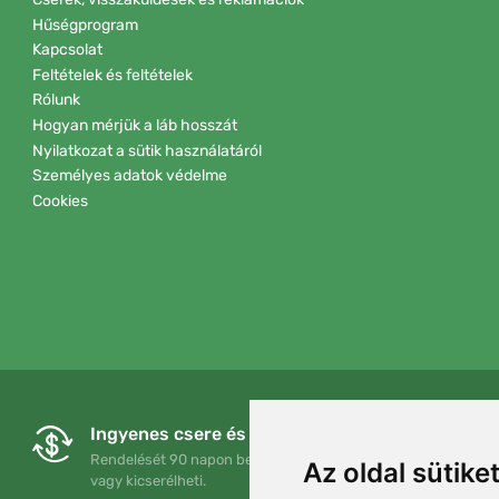
Hűségprogram
Kapcsolat
Feltételek és feltételek
Rólunk
Hogyan mérjük a láb hosszát
Nyilatkozat a sütik használatáról
Személyes adatok védelme
Cookies
Ingyenes csere és visszaküldés
Rendelését 90 napon belül bármikor visszaküldheti
Az oldal sütike
vagy kicserélheti.