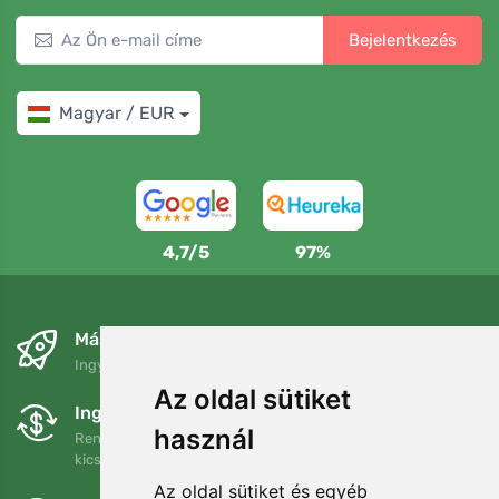
Bejelentkezés
Magyar / EUR
4,7/5
97%
Másnapra és ingyenesen
Ingyenes szállítás a következő összeg felett: 80 EUR
Az oldal sütiket
Ingyenes csere és visszaküldés
használ
Rendelését 90 napon belül bármikor visszaküldheti vagy
kicserélheti.
Az oldal sütiket és egyéb