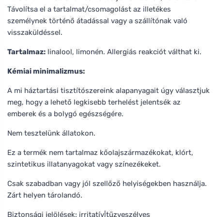
Távolítsa el a tartalmat/csomagolást az illetékes
személynek történő átadással vagy a szállítónak való
visszaküldéssel.
Tartalmaz:
linalool, limonén. Allergiás reakciót válthat ki.
Kémiai minimalizmus:
A mi háztartási tisztítószereink alapanyagait úgy választjuk
meg, hogy a lehető legkisebb terhelést jelentsék az
emberek és a bolygó egészségére.
Nem tesztelünk állatokon.
Ez a termék nem tartalmaz kőolajszármazékokat, klórt,
szintetikus illatanyagokat vagy színezékeket.
Csak szabadban vagy jól szellőző helyiségekben használja.
Zárt helyen tárolandó.
Biztonsági jelölések: irritatív|tűzveszélyes