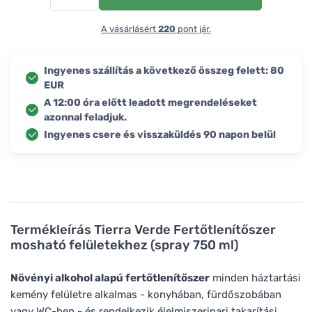
A vásárlásért
220
pont jár.
Ingyenes szállítás a következő összeg felett: 80
EUR
A 12:00 óra előtt leadott megrendeléseket
azonnal feladjuk.
Ingyenes csere és visszaküldés 90 napon belül
Termékleírás
Tierra Verde Fertőtlenítőszer
mosható felületekhez (spray 750 ml)
Növényi alkohol alapú fertőtlenítőszer
minden háztartási
kemény felületre alkalmas - konyhában, fürdőszobában
vagy WC-ben - és rendelkezik élelmiszeripari takarítási