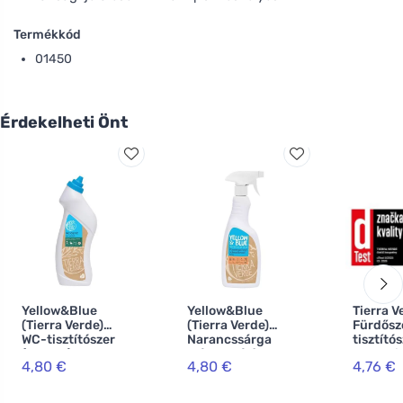
Termékkód
01450
Érdekelheti Önt
Yellow&Blue
Yellow&Blue
Tierra V
(Tierra Verde)
(Tierra Verde)
Fürdősz
WC-tisztítószer
Narancssárga
tisztító
(750 ml) -
zsírtalanító
menta il
4,80 €
4,80 €
4,76 €
citromsavval
(spray 750 ml) -
praktikus,
általános