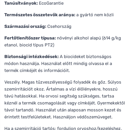
Tanúsítványok:
EcoGarantie
Természetes összetevők aránya:
a gyártó nem közli
Származási ország:
Csehország
Fertőtlenítőszer típusa:
növényi alkohol alapú (614 g/kg
etanol, biocid típus PT2)
Biztonsági intézkedések:
A biocideket biztonságos
módon használja. Használat előtt mindig olvassa el a
termék címkéjét és információit.
Veszély. Magas tűzveszélyességű folyadék és gőz. Súlyos
szemirritációt okoz. Ártalmas a vízi élőlényekre, hosszú
távú hatásokkal. Ha orvosi segítség szükséges, tartsa
kéznél a termék csomagolását vagy címkéjét. Gyermekektől
távol tartandó. Használat után alaposan mosson kezet és
érintett testfelületeket. Használjon védőszemüveget.
Ha a szemirritáció tartós: forduljon orvoshoz/kezeléshez.