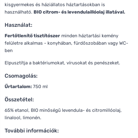
kisgyermekes és háziállatos háztartásokban is
használható.
BIO citrom- és levendulaillóolaj illatával.
Használat:
Fertőtlenítő tisztítószer
minden háztartási kemény
felületre alkalmas - konyhában, fürdőszobában vagy WC-
ben
Elpusztítja a baktériumokat, vírusokat és penészeket.
Csomagolás:
Űrtartalom:
750 ml
Összetétel:
65% etanol, BIO minőségű levendula- és citromillóolaj,
linalool, limonén.
További információk: