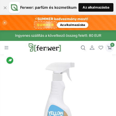
×
Ferwer: parfüm és kozmetikum
Az alkalmazásba
⚡
SUMMER kedvezmény most!
×
SUMMER
Az alkalmazásba
Ingyenes szállítás a következő összeg felett: 80 EUR
0