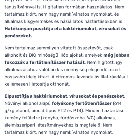
tanúsítvánnyal is. Higítatlan formában használatos. Nem
tartalmaz klórt, nem hagy nemkívánatos nyomokat, és
alkalmas kisgyermekes és háziállatos háztartásokban is.
Hatékonyan pusztítja el a baktériumokat, vírusokat és
penészeket.
Nem tartalmaz semmilyen vitatott összetevőt, csak
alkoholt és BIO minőségű illóolajokat, amelyek
még jobban
fokozzák a fertőtlenítőszer hatását
. Nem higított, így
alkalmazásához valóban kis mennyiség elegendő, ezért
hosszabb ideig kitart. A citromos-levendulás illat ráadásul
kellemesen illatosítja otthonát.
Elpusztítja a baktériumokat, vírusokat és penészeket.
Növényi alkohol alapú
folyékony fertőtlenítőszer
(614
g/kg etanol, biocid típus PT2 és PT4). Minden háztartási
kemény felületre (konyha, fürdőszoba, WC) alkalmas,
élelmiszeripari létesítményekhez is megfelelő. Nem
tartalmaz klórt, nem hagy nemkívánatos nyomokat,