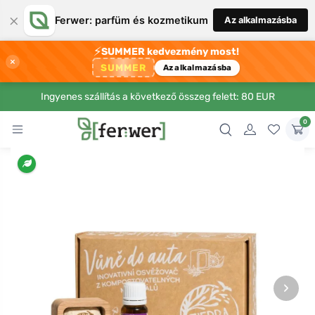
×
Ferwer: parfüm és kozmetikum
Az alkalmazásba
⚡
SUMMER kedvezmény most!
×
SUMMER
Az alkalmazásba
Ingyenes szállítás a következő összeg felett: 80 EUR
0
›