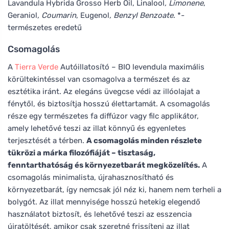
Lavandula Hybrida Grosso Herb Oil, Linalool
, Limonene
,
Geraniol
, Coumarin
, Eugenol
, Benzyl Benzoate
. *-
természetes eredetű
Csomagolás
A
Tierra Verde
Autóillatosító – BIO levendula maximális
körültekintéssel van csomagolva a természet és az
esztétika iránt. Az elegáns üvegcse védi az illóolajat a
fénytől, és biztosítja hosszú élettartamát. A csomagolás
része egy természetes fa diffúzor vagy filc applikátor,
amely lehetővé teszi az illat könnyű és egyenletes
terjesztését a térben.
A csomagolás minden részlete
tükrözi a márka filozófiáját – tisztaság,
fenntarthatóság és környezetbarát megközelítés.
A
csomagolás minimalista, újrahasznosítható és
környezetbarát, így nemcsak jól néz ki, hanem nem terheli a
bolygót. Az illat mennyisége hosszú hetekig elegendő
használatot biztosít, és lehetővé teszi az esszencia
újratöltését, amikor csak szeretné frissíteni az illat