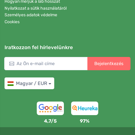
Hogyan mérjük a láb hosszát
Nyilatkozat a sütik használatáról
Személyes adatok védelme
Cookies
Iratkozzon fel hírlevelünkre
Bejelentkezés
Magyar / EUR
4,7/5
97%