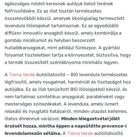
egészséges módot keresnek autójuk belső terének
felfrissítésére. Ez az illat tisztán természetes
összetevőkből készül, amelyek ökológiailag termesztett
levendula illóolajokat tartalmaznak. Ez az egyedülálló
diffúzor innovatív anyagból készül, amely kombinálja a
gombás micéliumot és helyben beszerzett
hulladékanyagokat, mint például fűrészpor. A gyártási
folyamat tiszteletben tartja a környezetet, biztosítva, hogy
a termék összesített szénlábnyoma minimális legyen.
A
Tierra Verde
Autóillatosító – BIO levendula természetes
légfrissítő, amely nyugalmat, harmóniát és tisztaságot hoz
autójába. Ez az illat tanúsított BIO illóolajokból készül, és
nem tartalmaz szintetikus anyagokat, parabéneket vagy
mesterséges színezékeket. A levendula, amely ismert
relaxáló és nyugtató hatásairól, minden utazást kellemes,
illatos élménnyé varázsol.
Minden lélegzetvétel jólét
érzését hozza, mintha éppen a napsütötte provence-i
levendulamezőn sétálna.
A
Tierra Verde
autóillatosító