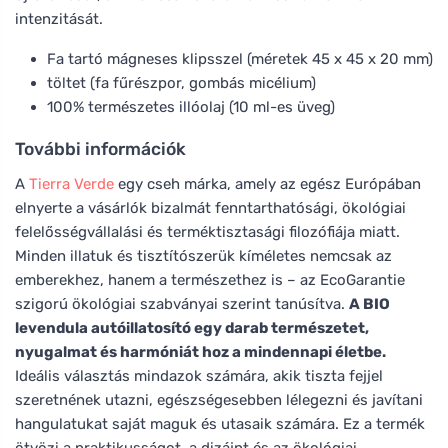
intenzitását.
Fa tartó mágneses klipsszel (méretek 45 x 45 x 20 mm)
töltet (fa fűrészpor, gombás micélium)
100% természetes illóolaj (10 ml-es üveg)
További információk
A
Tierra Verde
egy cseh márka, amely az egész Európában
elnyerte a vásárlók bizalmát fenntarthatósági, ökológiai
felelősségvállalási és terméktisztasági filozófiája miatt.
Minden illatuk és tisztítószerük kíméletes nemcsak az
emberekhez, hanem a természethez is – az EcoGarantie
szigorú ökológiai szabványai szerint tanúsítva.
A BIO
levendula autóillatosító egy darab természetet,
nyugalmat és harmóniát hoz a mindennapi életbe.
Ideális választás mindazok számára, akik tiszta fejjel
szeretnének utazni, egészségesebben lélegezni és javítani
hangulatukat saját maguk és utasaik számára. Ez a termék
ötvözi a praktikusságot, a dizájnt és az ökológiai