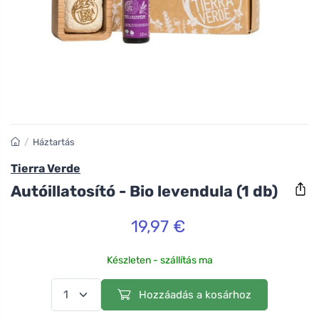
/
Háztartás
Tierra Verde
Autóillatosító - Bio levendula (1 db)
19,97 €
Készleten - szállítás ma
Hozzáadás a kosárhoz