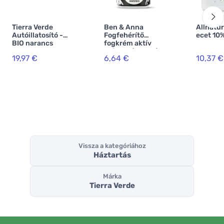
Tierra Verde
Ben & Anna
Allnatu
Autóillatosító -
Fogfehérítő
ecet 10%
BIO narancs
fogkrém aktív
szénnel (100 ml)
19,97 €
6,64 €
10,37 €
Vissza a kategóriához
Háztartás
Márka
Tierra Verde