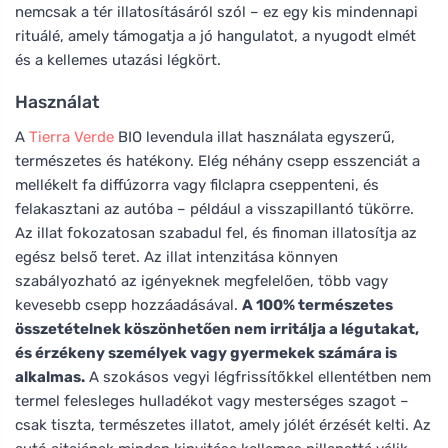
nemcsak a tér illatosításáról szól – ez egy kis mindennapi
rituálé, amely támogatja a jó hangulatot, a nyugodt elmét
és a kellemes utazási légkört.
Használat
A
Tierra Verde
BIO levendula illat használata egyszerű,
természetes és hatékony. Elég néhány csepp esszenciát a
mellékelt fa diffúzorra vagy filclapra cseppenteni, és
felakasztani az autóba – például a visszapillantó tükörre.
Az illat fokozatosan szabadul fel, és finoman illatosítja az
egész belső teret. Az illat intenzitása könnyen
szabályozható az igényeknek megfelelően, több vagy
kevesebb csepp hozzáadásával.
A 100% természetes
összetételnek köszönhetően nem irritálja a légutakat,
és érzékeny személyek vagy gyermekek számára is
alkalmas.
A szokásos vegyi légfrissítőkkel ellentétben nem
termel felesleges hulladékot vagy mesterséges szagot –
csak tiszta, természetes illatot, amely jólét érzését kelti. Az