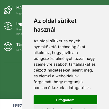
Másnapra és ingyenesen
Ingyenes szállítás a következő összeg felett: 80 EUR
Az oldal sütiket
Ingyenes csere és visszaküldés
használ
Rendelését 90 napon belül bármikor visszaküldheti vagy
kicserélheti.
Az oldal sütiket és egyéb
Támogatjuk a Trees.org-ot
nyomkövető technológiákat
Minden megrendelésért ültetünk egy fát! Bővebben
Rólunk
.
alkalmaz, hogy javítsa a
böngészési élményét, azzal hogy
személyre szabott tartalmakat és
célzott hirdetéseket jelenít meg,
és elemzi a weboldalunk
forgalmát, hogy megtudjuk
honnan érkeztek a látogatóink.
Elfogadom
19,97
€
Hozzáadás a kosárhoz