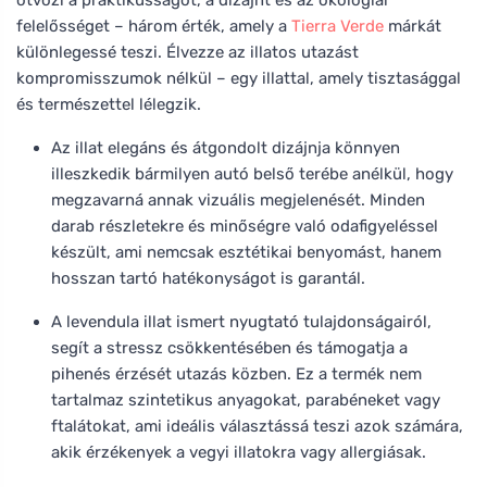
felelősséget – három érték, amely a
Tierra Verde
márkát
különlegessé teszi. Élvezze az illatos utazást
kompromisszumok nélkül – egy illattal, amely tisztasággal
és természettel lélegzik.
Az illat elegáns és átgondolt dizájnja könnyen
illeszkedik bármilyen autó belső terébe anélkül, hogy
megzavarná annak vizuális megjelenését. Minden
darab részletekre és minőségre való odafigyeléssel
készült, ami nemcsak esztétikai benyomást, hanem
hosszan tartó hatékonyságot is garantál.
A levendula illat ismert nyugtató tulajdonságairól,
segít a stressz csökkentésében és támogatja a
pihenés érzését utazás közben. Ez a termék nem
tartalmaz szintetikus anyagokat, parabéneket vagy
ftalátokat, ami ideális választássá teszi azok számára,
akik érzékenyek a vegyi illatokra vagy allergiásak.