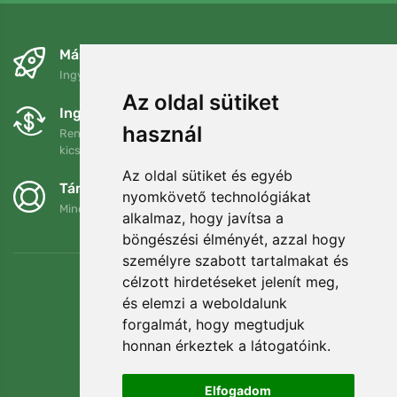
Másnapra és ingyenesen
Ingyenes szállítás a következő összeg felett: 80 EUR
Az oldal sütiket
Ingyenes csere és visszaküldés
használ
Rendelését 90 napon belül bármikor visszaküldheti vagy
kicserélheti.
Az oldal sütiket és egyéb
Támogatjuk a Trees.org-ot
nyomkövető technológiákat
Minden megrendelésért ültetünk egy fát! Bővebben
Rólunk
.
alkalmaz, hogy javítsa a
böngészési élményét, azzal hogy
személyre szabott tartalmakat és
célzott hirdetéseket jelenít meg,
és elemzi a weboldalunk
forgalmát, hogy megtudjuk
honnan érkeztek a látogatóink.
Elfogadom