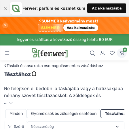
×
Ferwer: parfüm és kozmetikum
Az alkalmazásba
⚡
SUMMER kedvezmény most!
×
SUMMER
Az alkalmazásba
Ingyenes szállítás a következő összeg felett: 80 EUR
0
‹
Táskák és tasakok a csomagolásmentes vásárláshoz
Tésztához
Ne felejtsen el bedobni a táskájába vagy a hátizsákjába
néhány szövet tésztazacskót. A zöldségek és
gyümölcsök számára készültekkel ellentétben ezek nem
...
hálósak, hogy a morzsák ne kerüljenek a táskába.
Minden
Gyümölcsök és zöldségek esetében
Tésztához
Rengeteg műanyag zacskót spórolhatsz meg, amelyek
gyakran egy használat után a kukában végzik. Az
Szűrő