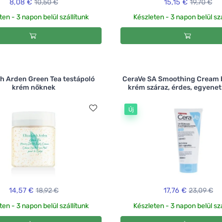
8,08 €
10,50 €
15,15 €
19,70 €
ten - 3 napon belül szállítunk
Készleten - 3 napon belül szá
th Arden Green Tea testápoló
CeraVe SA Smoothing Cream 
krém nőknek
krém száraz, érdes, egyenetl
Új
14,57 €
18,92 €
17,76 €
23,09 €
ten - 3 napon belül szállítunk
Készleten - 3 napon belül szá