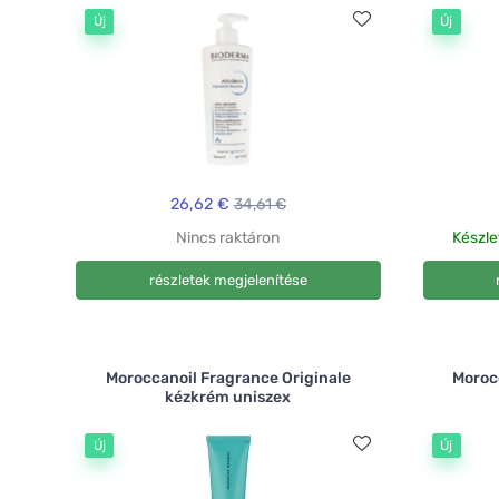
Új
Új
26,62 €
34,61 €
Nincs raktáron
Készle
részletek megjelenítése
Moroccanoil Fragrance Originale
Moroc
kézkrém uniszex
Új
Új