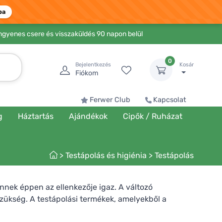
ba
Ingyenes csere és visszaküldés 90 napon belül
0
Bejelentkezés
Kosár
Fiókom
Ferwer Club
Kapcsolat
g
Háztartás
Ajándékok
Cipők / Ruházat
>
Testápolás és higiénia
>
Testápolás
ennek éppen az ellenkezője igaz. A változó
szükség. A testápolási termékek, amelyekből a
redetű, egészség- és környezetbarát, és nem