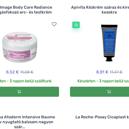
 Image Body Care Radiance
Apivita Kézkrém száraz és ki
ásfokozó arc- és testkrém
kezekre
Új
8,52 €
11,08 €
8,81 €
11,47 €
ten - 3 napon belül szállítunk
Készleten - 3 napon belül szá
a Atoderm Intensive Baume
La Roche-Posay Cicaplast 
ív nyugtató balzsam nagyon
szár...