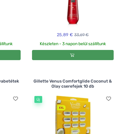
25,89 €
33,69 €
llítunk
Készleten - 3 napon belül szállítunk
tvabetétek
Gillette Venus Comfortglide Coconut &
Olay cserefejek 10 db
Új