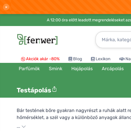
×
A 12:00 óra előtt leadott megrendeléseket azo
Akciók akár -80%
Blog
Lexikon
Na
Parfümök
Smink
Hajápolás
Arcápolás
Testápolás
Bár testének bőre gyakran nagyrészt a ruhák alatt rej
hőmérséklet, a szél vagy a különböző anyagok álland
Ferwerben egy egész választékot talál, az Ön segít
...