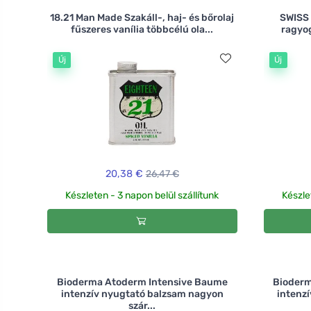
18.21 Man Made Szakáll-, haj- és bőrolaj
SWISS
fűszeres vanília többcélú ola...
ragyog
Új
Új
20,38 €
26,47 €
Készleten - 3 napon belül szállítunk
Készle
Bioderma Atoderm Intensive Baume
Bioderm
intenzív nyugtató balzsam nagyon
intenz
szár...