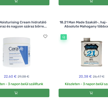
Moisturising Cream hidratáló
18.21 Man Made Szakáll-, haj- 
raz és nagyon száraz bőrre...
Absolute Mahogany többcél
Új
22,60 €
29,38 €
20,38 €
26,47 €
ten - 3 napon belül szállítunk
Készleten - 3 napon belül szá