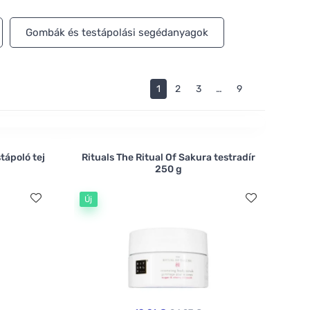
Gombák és testápolási segédanyagok
1
2
3
…
9
tápoló tej
Rituals The Ritual Of Sakura testradír
250 g
Új