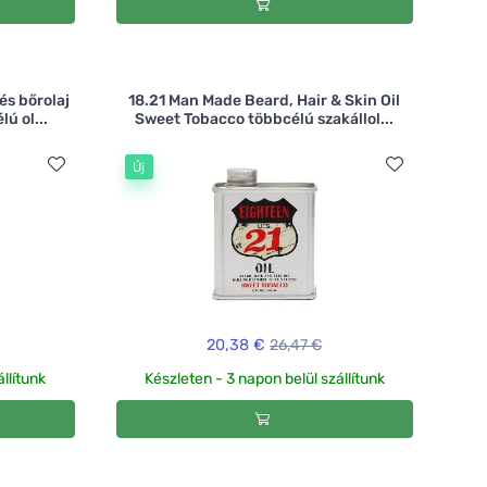
és bőrolaj
18.21 Man Made Beard, Hair & Skin Oil
ú ol...
Sweet Tobacco többcélú szakállol...
Új
20,38 €
26,47 €
llítunk
Készleten - 3 napon belül szállítunk