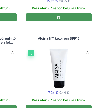
19,21 €
24,97 €
llítunk
Készleten - 3 napon belül szállítunk
bőrpuhító
Alcina N°1 kézkrém SPF15
en fel...
Új
7,26 €
9,44 €
llítunk
Készleten - 3 napon belül szállítunk