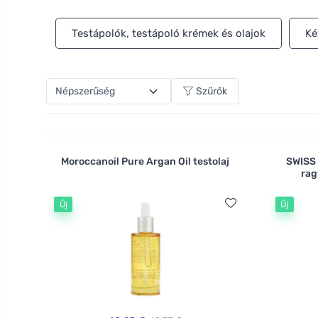
tesztelték állatokon.
Testápolók, testápoló krémek és olajok
Ké
Szűrők
Moroccanoil Pure Argan Oil testolaj
SWISS
rag
Új
Új