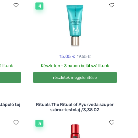
Új
15,05 €
19,55 €
llítunk
Készleten - 3 napon belül szállítunk
részletek megjelenítése
tápoló tej
Rituals The Ritual of Ayurveda szuper
száraz testolaj /3,38 OZ
Új