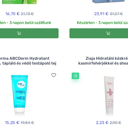
16,70 €
21,73 €
23,91 €
31,07 €
ten - 3 napon belül szállítunk
Készleten - 3 napon belül szá
erma ABCDerm Hydratant
Ziaja Hidratáló kézkr
, tápláló és védő testápoló tej
kasmírfehérjékkel és shea
Új
15,25 €
19,84 €
2,23 €
2,90 €