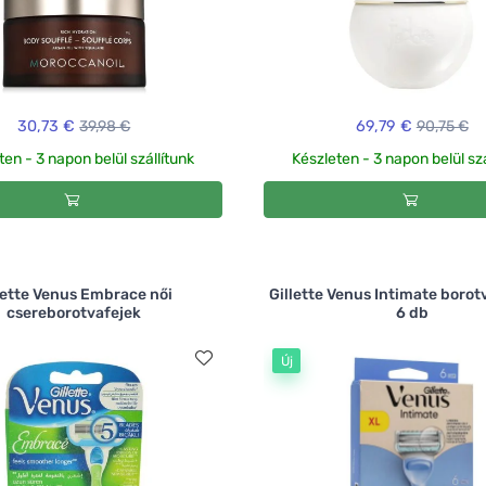
30,73 €
39,98 €
69,79 €
90,75 €
ten - 3 napon belül szállítunk
Készleten - 3 napon belül szá
lette Venus Embrace női
Gillette Venus Intimate boro
csereborotvafejek
6 db
Új