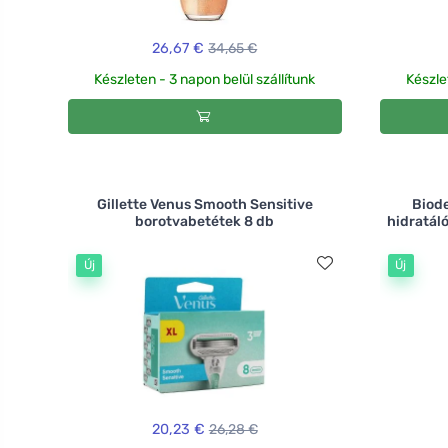
26,67 €
34,65 €
Készleten - 3 napon belül szállítunk
Készle
Gillette Venus Smooth Sensitive
Biod
borotvabetétek 8 db
hidratáló
Új
Új
20,23 €
26,28 €