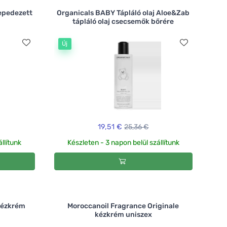
repedezett
Organicals BABY Tápláló olaj Aloe&Zab
tápláló olaj csecsemők bőrére
Új
19,51 €
25,36 €
llítunk
Készleten - 3 napon belül szállítunk
kézkrém
Moroccanoil Fragrance Originale
kézkrém uniszex