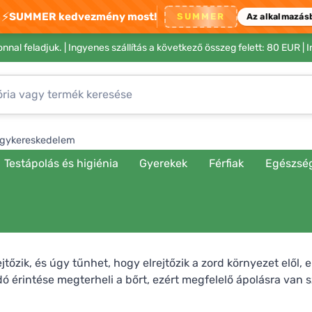
⚡
SUMMER kedvezmény most!
SUMMER
Az alkalmazás
nnal feladjuk. |
Ingyenes szállítás a következő összeg felett: 80 EUR
| 
gykereskedelem
Testápolás és higiénia
Gyerekek
Férfiak
Egészsé
tőzik, és úgy tűnhet, hogy elrejtőzik a zord környezet elől, 
ó érintése megterheli a bőrt, ezért megfelelő ápolásra van 
ői lesznek a mindennapi ápolásban. Mindegyik természetes e