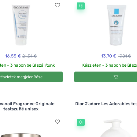
Új
16,55 €
21,54 €
13,70 €
17,81 €
ten - 3 napon belül szállítunk
Készleten - 3 napon belül szá
részletek megjelenítése
canoil Fragrance Originale
Dior J'adore Les Adorables tes
testszuflé unisex
Új