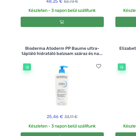
48,25 €
62,73 €
Készleten - 3 napon belül szállítunk
Készle
Bioderma Atoderm PP Baume ultra-
Elizabe
tápláló hidratáló balzsam száraz és na...
Új
Új
25,46 €
33,11 €
Készleten - 3 napon belül szállítunk
Készle