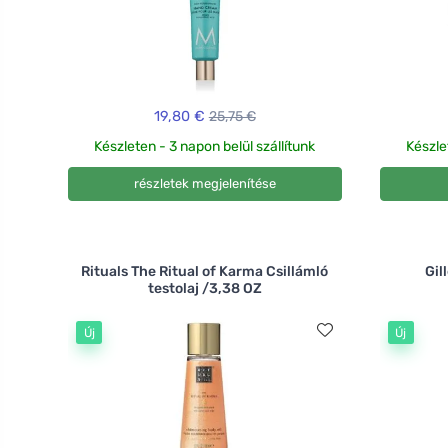
19,80 €
25,75 €
Készleten - 3 napon belül szállítunk
Készle
részletek megjelenítése
Rituals The Ritual of Karma Csillámló
Gil
testolaj /3,38 OZ
Új
Új