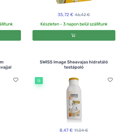
35,72 €
46,42 €
llítunk
Készleten - 3 napon belül szállítunk
ém
SWISS Image Sheavajas hidratáló
vajjal
testápoló
Új
8,47 €
11,04 €