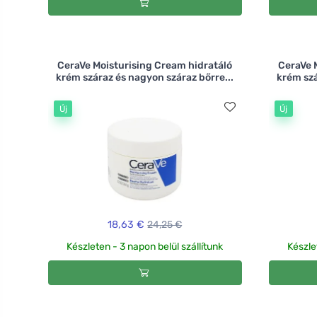
CeraVe Moisturising Cream hidratáló
CeraVe 
krém száraz és nagyon száraz bőrre...
krém szá
Új
Új
18,63 €
24,25 €
Készleten - 3 napon belül szállítunk
Készle