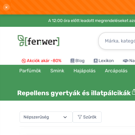
×
A 12:00 óra előtt leadott megrendeléseket azo
Akciók akár -80%
Blog
Lexikon
Na
Parfümök
Smink
Hajápolás
Arcápolás
Repellens gyertyák és illatpálcikák
Szűrők