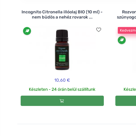
Incognito Citronella illóolaj BIO (10 ml) -
Rozvon
nem büdös a nehéz rovarok ...
szúnyogok
Kedvezm
10,60 €
Készleten - 24 órán belül szállítunk
Készle