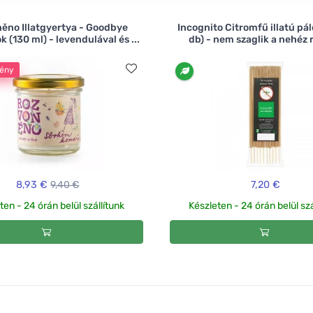
ěno Illatgyertya - Goodbye
Incognito Citromfű illatú pál
 (130 ml) - levendulával és ...
db) - nem szaglik a nehéz r
ény
8,93 €
9,40 €
7,20 €
ten - 24 órán belül szállítunk
Készleten - 24 órán belül szá