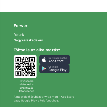
Ferwer
Rólunk
Nagykereskedelem
Töltse le az alkalmazást
Download on the
App Store
Get it on
Google Play
Olvassa be
telefonnal az
alkalmazás
letöltéséhez
A megfelelő áruházat nyitja meg – App Store
vagy Google Play a telefonodhoz.