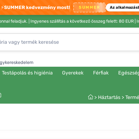
⚡
SUMMER kedvezmény most!
SUMMER
Az alkalmazás
nnal feladjuk. |
Ingyenes szállítás a következő összeg felett: 80 EUR
| 
gykereskedelem
Testápolás és higiénia
Gyerekek
Férfiak
Egészsé
>
Háztartás
>
Termé