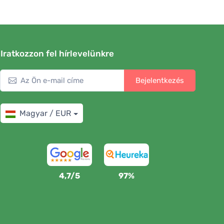
Iratkozzon fel hírlevelünkre
Bejelentkezés
Magyar / EUR
4,7/5
97%