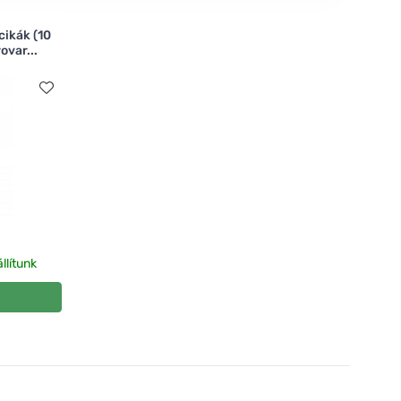
cikák (10
ovar...
llítunk