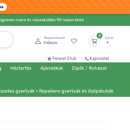
ba
Ingyenes csere és visszaküldés 90 napon belül
0
Bejelentkezés
Kosár
Fiókom
Ferwer Club
Kapcsolat
g
Háztartás
Ajándékok
Cipők / Ruházat
szetes gyertyák
>
Repellens gyertyák és illatpálcikák