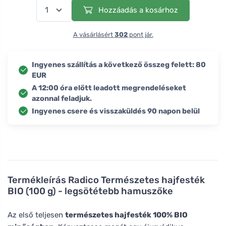
Hozzáadás a kosárhoz
A vásárlásért
302
pont jár.
Ingyenes szállítás a következő összeg felett: 80
EUR
A 12:00 óra előtt leadott megrendeléseket
azonnal feladjuk.
Ingyenes csere és visszaküldés 90 napon belül
Termékleírás
Radico Természetes hajfesték
BIO (100 g) - legsötétebb hamuszőke
Az első teljesen
természetes hajfesték 100% BIO