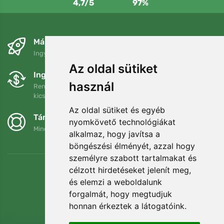
4,7/5
97%
Másnapra és ingyenesen
Ingyenes szállítás a következő összeg felett: 80 EUR
Az oldal sütiket
Ingyenes csere és visszaküldés
használ
Rendelését 90 napon belül bármikor visszaküldheti vagy
kicserélheti.
Az oldal sütiket és egyéb
Támogatjuk a Trees.org-ot
nyomkövető technológiákat
Minden megrendelésért ültetünk egy fát! Bővebben
Rólunk
.
alkalmaz, hogy javítsa a
böngészési élményét, azzal hogy
személyre szabott tartalmakat és
célzott hirdetéseket jelenít meg,
és elemzi a weboldalunk
forgalmát, hogy megtudjuk
honnan érkeztek a látogatóink.