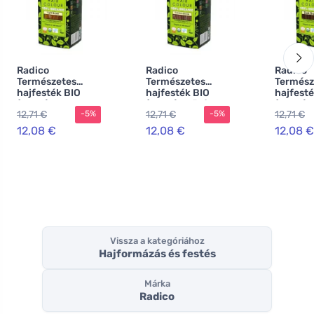
Radico
Radico
Radico
Természetes
Természetes
Termész
hajfesték BIO
hajfesték BIO
hajfesté
(100 g) -
(100 g) - sötét
(100 g) 
12,71 €
12,71 €
12,71 €
-5%
-5%
világosbarna
hamuszőke
barna
12,08 €
12,08 €
12,08 €
Vissza a kategóriához
Hajformázás és festés
Márka
Radico