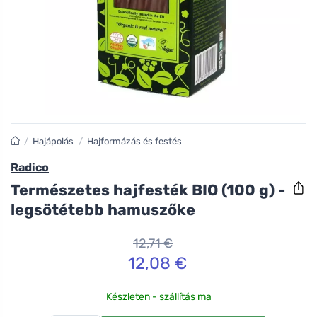
/
Hajápolás
/
Hajformázás és festés
Radico
Természetes hajfesték BIO (100 g) -
legsötétebb hamuszőke
12,71 €
12,08 €
Készleten - szállítás ma