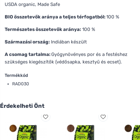
USDA organic, Made Safe
BIO összetevők aránya a teljes térfogatból:
100 %
Természetes összetevők aránya:
100 %
Származási ország:
Indiában készült
A csomag tartalma:
Gyógynövényes por és a festéshez
szükséges kiegészítők (védősapka, kesztyű és ecset).
Termékkód
RAD030
Érdekelheti Önt