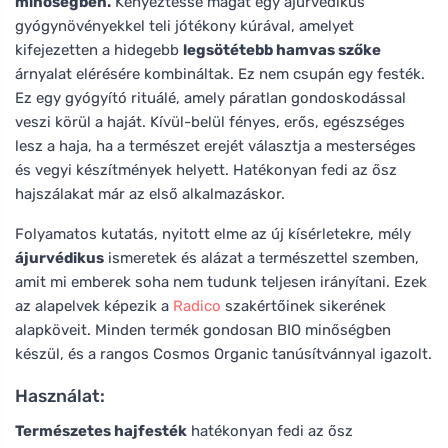
minőségben.
Kényeztesse magát egy ájurvédikus
gyógynövényekkel teli jótékony kúrával, amelyet
kifejezetten a hidegebb
legsötétebb hamvas szőke
árnyalat elérésére kombináltak. Ez nem csupán egy festék.
Ez egy gyógyító rituálé, amely páratlan gondoskodással
veszi körül a haját. Kívül-belül fényes, erős, egészséges
lesz a haja, ha a természet erejét választja a mesterséges
és vegyi készítmények helyett. Hatékonyan fedi az ősz
hajszálakat már az első alkalmazáskor.
Folyamatos kutatás, nyitott elme az új kísérletekre, mély
ájurvédikus
ismeretek és alázat a természettel szemben,
amit mi emberek soha nem tudunk teljesen irányítani. Ezek
az alapelvek képezik a
Radico
szakértőinek sikerének
alapköveit. Minden termék gondosan BIO minőségben
készül, és a rangos Cosmos Organic tanúsítvánnyal igazolt.
Használat:
Természetes hajfesték
hatékonyan fedi az ősz