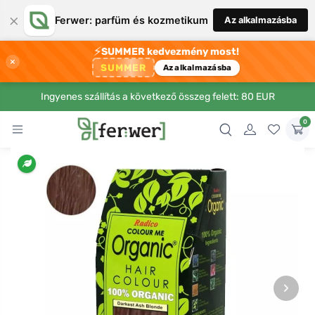
×
Ferwer: parfüm és kozmetikum
Az alkalmazásba
⚡
SUMMER kedvezmény most!
×
SUMMER
Az alkalmazásba
Ingyenes szállítás a következő összeg felett: 80 EUR
0
›