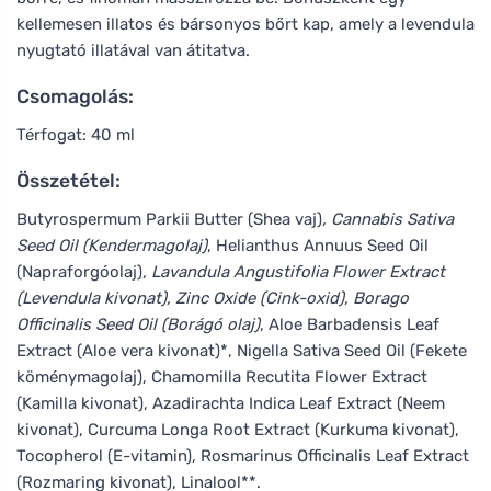
kellemesen illatos és bársonyos bőrt kap, amely a levendula
nyugtató illatával van átitatva.
Csomagolás:
Térfogat: 40 ml
Összetétel:
Butyrospermum Parkii Butter (Shea vaj)
, Cannabis Sativa
Seed Oil (Kendermagolaj)
, Helianthus Annuus Seed Oil
(Napraforgóolaj)
, Lavandula Angustifolia Flower Extract
(Levendula kivonat), Zinc Oxide (Cink-oxid), Borago
Officinalis Seed Oil (Borágó olaj)
, Aloe Barbadensis Leaf
Extract (Aloe vera kivonat)*, Nigella Sativa Seed Oil (Fekete
köménymagolaj), Chamomilla Recutita Flower Extract
(Kamilla kivonat), Azadirachta Indica Leaf Extract (Neem
kivonat), Curcuma Longa Root Extract (Kurkuma kivonat),
Tocopherol (E-vitamin), Rosmarinus Officinalis Leaf Extract
(Rozmaring kivonat), Linalool**.