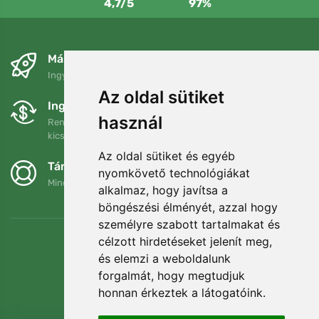
4,7/5
97%
Másnapra és ingyenesen
Ingyenes szállítás a következő összeg felett: 80 EUR
Az oldal sütiket
Ingyenes csere és visszaküldés
használ
Rendelését 90 napon belül bármikor visszaküldheti vagy
kicserélheti.
Az oldal sütiket és egyéb
Támogatjuk a Trees.org-ot
nyomkövető technológiákat
Minden megrendelésért ültetünk egy fát! Bővebben
Rólunk
.
alkalmaz, hogy javítsa a
böngészési élményét, azzal hogy
személyre szabott tartalmakat és
célzott hirdetéseket jelenít meg,
és elemzi a weboldalunk
forgalmát, hogy megtudjuk
honnan érkeztek a látogatóink.