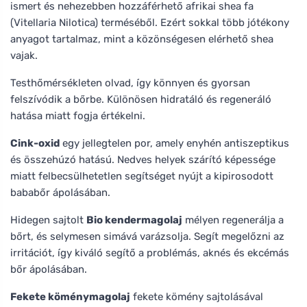
ismert és nehezebben hozzáférhető afrikai shea fa
(Vitellaria Nilotica) terméséből. Ezért sokkal több jótékony
anyagot tartalmaz, mint a közönségesen elérhető shea
vajak.
Testhőmérsékleten olvad, így könnyen és gyorsan
felszívódik a bőrbe. Különösen hidratáló és regeneráló
hatása miatt fogja értékelni.
Cink-oxid
egy jellegtelen por, amely enyhén antiszeptikus
és összehúzó hatású. Nedves helyek szárító képessége
miatt felbecsülhetetlen segítséget nyújt a kipirosodott
bababőr ápolásában.
Hidegen sajtolt
Bio kendermagolaj
mélyen regenerálja a
bőrt, és selymesen simává varázsolja. Segít megelőzni az
irritációt, így kiváló segítő a problémás, aknés és ekcémás
bőr ápolásában.
Fekete köménymagolaj
fekete kömény sajtolásával