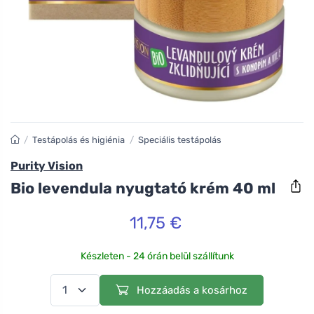
/
Testápolás és higiénia
/
Speciális testápolás
Purity Vision
Bio levendula nyugtató krém 40 ml
11,75 €
Készleten - 24 órán belül szállítunk
Hozzáadás a kosárhoz