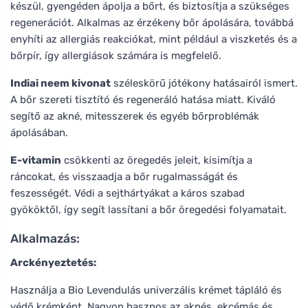
készül, gyengéden ápolja a bőrt, és biztosítja a szükséges
regenerációt. Alkalmas az érzékeny bőr ápolására, továbbá
enyhíti az allergiás reakciókat, mint például a viszketés és a
bőrpír, így allergiások számára is megfelelő.
Indiai neem kivonat
széleskörű jótékony hatásairól ismert.
A bőr szereti tisztító és regeneráló hatása miatt. Kiváló
segítő az akné, mitesszerek és egyéb bőrproblémák
ápolásában.
E-vitamin
csökkenti az öregedés jeleit, kisimítja a
ráncokat, és visszaadja a bőr rugalmasságát és
feszességét. Védi a sejthártyákat a káros szabad
gyököktől, így segít lassítani a bőr öregedési folyamatait.
Alkalmazás:
Arckényeztetés:
Használja a Bio Levendulás univerzális krémet tápláló és
védő krémként. Nagyon hasznos az aknés, ekcémás és