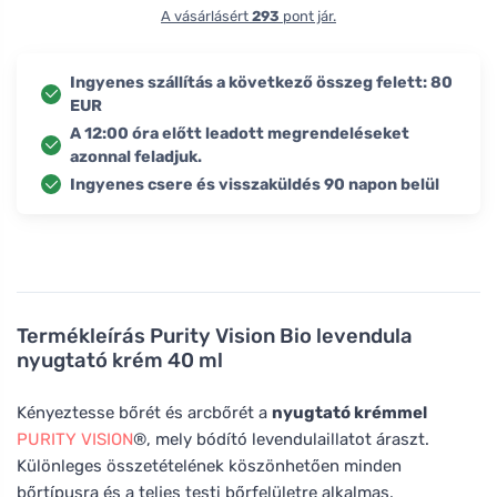
A vásárlásért
293
pont jár.
Ingyenes szállítás a következő összeg felett: 80
EUR
A 12:00 óra előtt leadott megrendeléseket
azonnal feladjuk.
Ingyenes csere és visszaküldés 90 napon belül
Termékleírás
Purity Vision Bio levendula
nyugtató krém 40 ml
Kényeztesse bőrét és arcbőrét a
nyugtató krémmel
PURITY VISION
®, mely bódító levendulaillatot áraszt.
Különleges összetételének köszönhetően minden
bőrtípusra és a teljes testi bőrfelületre alkalmas.