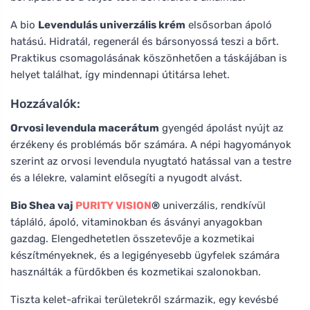
A bio
Levendulás univerzális krém
elsősorban ápoló
hatású. Hidratál, regenerál és bársonyossá teszi a bőrt.
Praktikus csomagolásának köszönhetően a táskájában is
helyet találhat, így mindennapi útitársa lehet.
Hozzávalók:
Orvosi levendula macerátum
gyengéd ápolást nyújt az
érzékeny és problémás bőr számára. A népi hagyományok
szerint az orvosi levendula nyugtató hatással van a testre
és a lélekre, valamint elősegíti a nyugodt alvást.
Bio Shea vaj
PURITY VISION
®
univerzális, rendkívül
tápláló, ápoló, vitaminokban és ásványi anyagokban
gazdag. Elengedhetetlen összetevője a kozmetikai
készítményeknek, és a legigényesebb ügyfelek számára
használták a fürdőkben és kozmetikai szalonokban.
Tiszta kelet-afrikai területekről származik, egy kevésbé