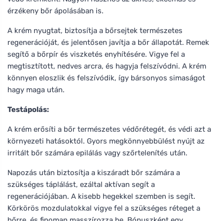
érzékeny bőr ápolásában is.
A krém nyugtat, biztosítja a bőrsejtek természetes
regenerációját, és jelentősen javítja a bőr állapotát. Remek
segítő a bőrpír és viszketés enyhítésére. Vigye fel a
megtisztított, nedves arcra, és hagyja felszívódni. A krém
könnyen eloszlik és felszívódik, így bársonyos simaságot
hagy maga után.
Testápolás:
A krém erősíti a bőr természetes védőrétegét, és védi azt a
környezeti hatásoktól. Gyors megkönnyebbülést nyújt az
irritált bőr számára epilálás vagy szőrtelenítés után.
Napozás után biztosítja a kiszáradt bőr számára a
szükséges táplálást, ezáltal aktívan segít a
regenerációjában. A kisebb hegekkel szemben is segít.
Körkörös mozdulatokkal vigye fel a szükséges réteget a
bőrre, és finoman masszírozza be. Bónuszként egy