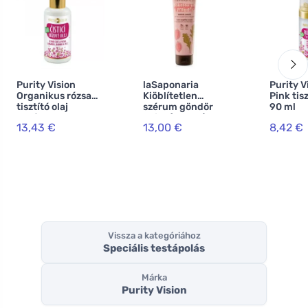
Purity Vision
laSaponaria
Purity V
Organikus rózsa
Kiöblítetlen
Pink tis
tisztító olaj
szérum göndör
90 ml
argánnal,
hajra (150 ml)
13,43 €
13,00 €
8,42 €
jojobával és Vit. E
100 ml
Vissza a kategóriához
Speciális testápolás
Márka
Purity Vision