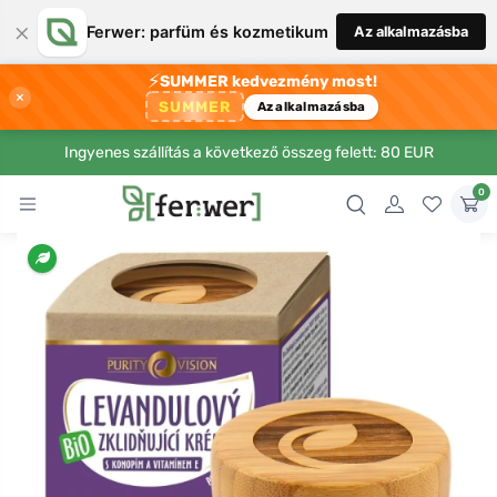
×
Ferwer: parfüm és kozmetikum
Az alkalmazásba
⚡
SUMMER kedvezmény most!
×
SUMMER
Az alkalmazásba
Ingyenes szállítás a következő összeg felett: 80 EUR
0