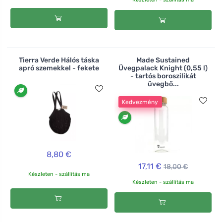
Tierra Verde Hálós táska
Made Sustained
apró szemekkel - fekete
Üvegpalack Knight (0,55 l)
- tartós boroszilikát
üvegbő...
Kedvezmény
8,80 €
17,11 €
18,00 €
Készleten - szállítás ma
Készleten - szállítás ma