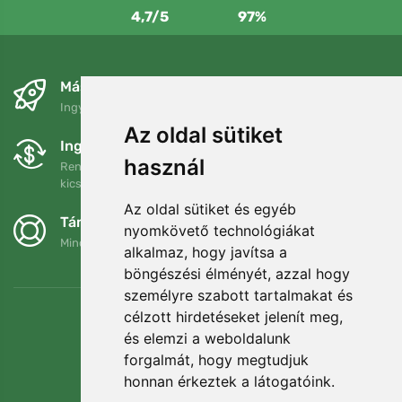
4,7/5
97%
Másnapra és ingyenesen
Ingyenes szállítás a következő összeg felett: 80 EUR
Az oldal sütiket
Ingyenes csere és visszaküldés
használ
Rendelését 90 napon belül bármikor visszaküldheti vagy
kicserélheti.
Az oldal sütiket és egyéb
Támogatjuk a Trees.org-ot
nyomkövető technológiákat
Minden megrendelésért ültetünk egy fát! Bővebben
Rólunk
.
alkalmaz, hogy javítsa a
böngészési élményét, azzal hogy
személyre szabott tartalmakat és
célzott hirdetéseket jelenít meg,
és elemzi a weboldalunk
forgalmát, hogy megtudjuk
honnan érkeztek a látogatóink.