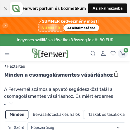
×
Ferwer: parfüm és kozmetikum
Az alkalmazásba
⚡
SUMMER kedvezmény most!
×
SUMMER
Az alkalmazásba
Ingyenes szállítás a következő összeg felett: 80 EUR
0
‹
Háztartás
Minden a csomagolásmentes vásárláshoz
A Ferwernél számos alapvető segédeszközt talál a
csomagolásmentes vásárláshoz. És miért érdemes
csomagolás nélkül vásárolni? Először is azért, mert ha
...
saját zacskókat használ a pékáruk, zöldségek és egyéb
Minden
Bevásárlótáskák és hálók
Táskák és tasakok a 
termékek csomagolásához, jelentősen csökkenti a
műanyag és műanyag hulladék keletkezését. Mint
Szűrő