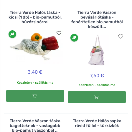
Tierra Verde Hálós táska -
Tierra Verde Vászon
kicsi (1 db) - bio-pamutból,
bevásárlótáska -
húzózsinórral
fehérítetlen bio pamutból
készült...
3,40 €
7,60 €
Készleten - szállítás ma
Készleten - szállítás ma
Tierra Verde Vászon táska
Tierra Verde Hálós sapka
bagetteknek - vastagabb
rövid füllel - türkizkék
bio-pamut vászonból ...