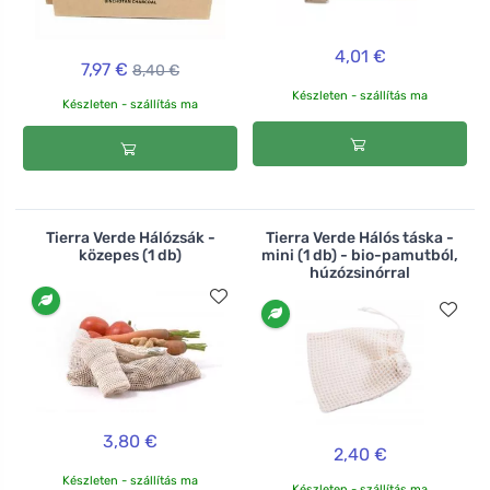
4,01 €
7,97 €
8,40 €
Készleten - szállítás ma
Készleten - szállítás ma
Tierra Verde Hálózsák -
Tierra Verde Hálós táska -
közepes (1 db)
mini (1 db) - bio-pamutból,
húzózsinórral
3,80 €
2,40 €
Készleten - szállítás ma
Készleten - szállítás ma