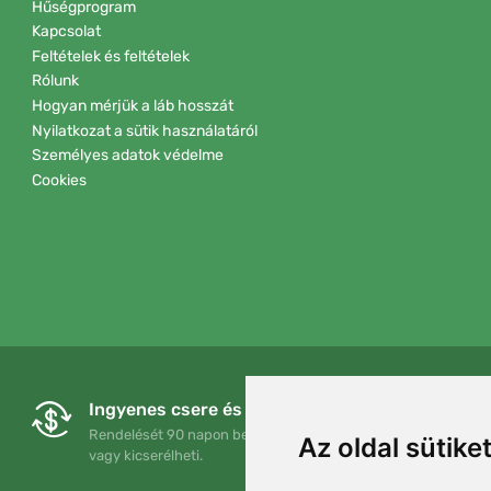
Hűségprogram
Kapcsolat
Feltételek és feltételek
Rólunk
Hogyan mérjük a láb hosszát
Nyilatkozat a sütik használatáról
Személyes adatok védelme
Cookies
Ingyenes csere és visszaküldés
Rendelését 90 napon belül bármikor visszaküldheti
Az oldal sütike
vagy kicserélheti.