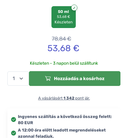
50 ml
53,68 €
Készleten
78,84
€
53,68
€
Készleten - 3 napon belül szállítunk
Hozzáadás a kosárhoz
A vásárlásért
1 342
pont jár.
Ingyenes szállítás a következő összeg felett:
80 EUR
A 12:00 óra előtt leadott megrendeléseket
azonnal feladjuk.