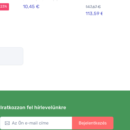
intenzív hidratálás
10,45 €
147,67 €
-23%
-2
113,59 €
Iratkozzon fel hírlevelünkre
Bejelentkezés