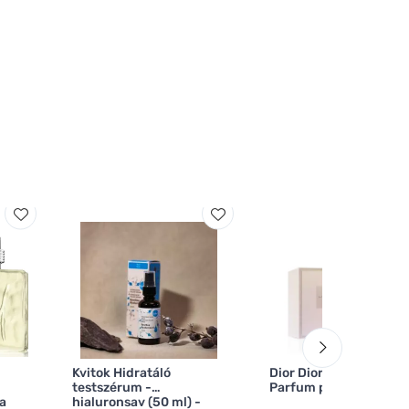
Kvitok Hidratáló
Dior Dior Miss Dior
testszérum -
Parfum parfém pro že
a
hialuronsav (50 ml) -