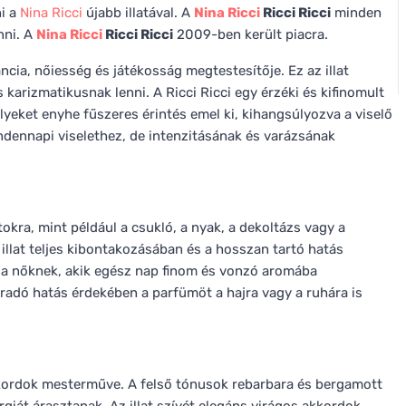
i a
Nina Ricci
újabb illatával. A
Nina Ricci
Ricci Ricci
minden
nni. A
Nina Ricci
Ricci Ricci
2009-ben került piacra.
cia, nőiesség és játékosság megtestesítője. Ez az illat
karizmatikusnak lenni. A Ricci Ricci egy érzéki és kifinomult
yeket enyhe fűszeres érintés emel ki, kihangsúlyozva a viselő
indennapi viselethez, de intenzitásának és varázsának
kra, mint például a csukló, a nyak, a dekoltázs vagy a
illat teljes kibontakozásában és a hosszan tartó hatás
k a nőknek, akik egész nap finom és vonzó aromába
adó hatás érdekében a parfümöt a hajra vagy a ruhára is
kkordok mesterműve. A felső tónusok rebarbara és bergamott