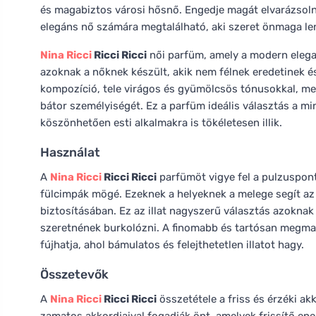
és magabiztos városi hősnő. Engedje magát elvarázsoln
elegáns nő számára megtalálható, aki szeret önmaga le
Nina Ricci
Ricci Ricci
női parfüm, amely a modern elegan
azoknak a nőknek készült, akik nem félnek eredetinek és 
kompozíció, tele virágos és gyümölcsös tónusokkal, mel
bátor személyiségét. Ez a parfüm ideális választás a m
köszönhetően esti alkalmakra is tökéletesen illik.
Használat
A
Nina Ricci
Ricci Ricci
parfümöt vigye fel a pulzusponto
fülcimpák mögé. Ezeknek a helyeknek a melege segít az 
biztosításában. Ez az illat nagyszerű választás azokna
szeretnének burkolózni. A finomabb és tartósan megmar
fújhatja, ahol bámulatos és felejthetetlen illatot hagy.
Összetevők
A
Nina Ricci
Ricci Ricci
összetétele a friss és érzéki a