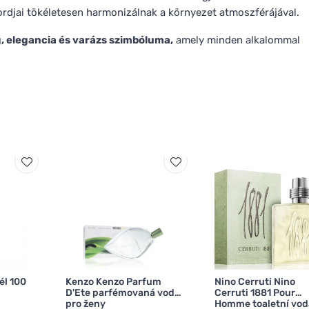
ordjai tökéletesen harmonizálnak a környezet atmoszférájával.
, elegancia és varázs szimbóluma,
amely minden alkalommal
él 100
Kenzo Kenzo Parfum
Nino Cerruti Nino
D'Ete parfémovaná voda
Cerruti 1881 Pour
pro ženy
Homme toaletní vod