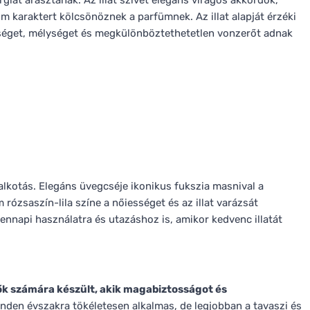
giát árasztanak. Az illat szívét elegáns virágos akkordok,
m karaktert kölcsönöznek a parfümnek. Az illat alapját érzéki
gséget, mélységet és megkülönböztethetetlen vonzerőt adnak
lkotás. Elegáns üvegcséje ikonikus fukszia masnival a
 rózsaszín-lila színe a nőiességet és az illat varázsát
dennapi használatra és utazáshoz is, amikor kedvenc illatát
k számára készült, akik magabiztosságot és
inden évszakra tökéletesen alkalmas, de legjobban a tavaszi és