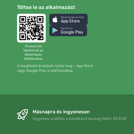
Töltse le az alkalmazást
Download on the
App Store
Get it on
Google Play
Olvassa be
telefonnal az
alkalmazás
letöltéséhez
A megfelelő áruházat nyitja meg – App Store
vagy Google Play a telefonodhoz.
Másnapra és ingyenesen
Ingyenes szállítás a következő összeg felett: 80 EUR