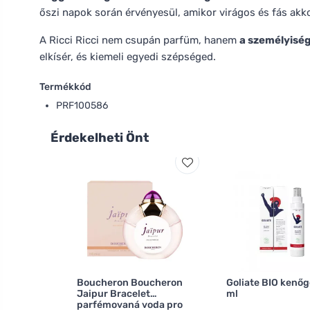
őszi napok során érvényesül, amikor virágos és fás akk
A Ricci Ricci nem csupán parfüm, hanem
a személyiség
elkísér, és kiemeli egyedi szépséged.
Termékkód
PRF100586
Érdekelheti Önt
Boucheron Boucheron
Goliate BIO kenőg
Jaipur Bracelet
ml
parfémovaná voda pro