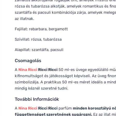
zamatos akkordjaival fogadják önt, amelyek frissítő ener
rózsa és tubarózsa alkotják, amelyek romantikus és fino
szantálfa és pacsuli kombinációja zárja, amelyek mele
az illatnak.
Fejillat: rebarbara, bergamott
Szívillat: rózsa, tubarózsa
Alapillat: szantálfa, pacsuli
Csomagolás
A
Nina Ricci
Ricci Ricci
50 ml-es üvege egyedülálló műa
kifinomultságot és játékosságot képviseli. Az üveg finom
szimbolizálja. A praktikus 50 ml-es méret ideális a min
mindig kéznél szeretné tudni.
További Információk
A
Nina Ricci
Ricci Ricci
parfüm
minden korosztályú nő
függetlenséget szeretnének sugározni.
Ez az illat m