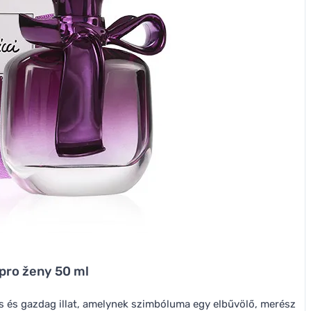
pro ženy 50 ml
s és gazdag illat, amelynek szimbóluma egy elbűvölő, merész