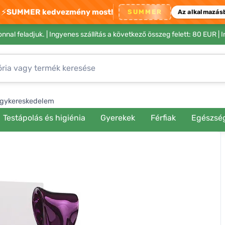
⚡
SUMMER kedvezmény most!
SUMMER
Az alkalmazás
nnal feladjuk. |
Ingyenes szállítás a következő összeg felett: 80 EUR
| 
gykereskedelem
Testápolás és higiénia
Gyerekek
Férfiak
Egészsé