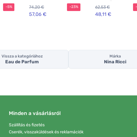
pro muže
74,20 €
62,53 €
-5%
-23%
57,06 €
48,11 €
Vissza a kategóriához
Márka
Eau de Parfum
Nina Ricci
Minden a vásárlásról
Szállítás és fizetés
Cserék, visszaküldések és reklamációk