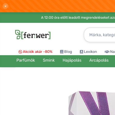
×
A 12:00 óra előtt leadott megrendeléseket azo
Akciók akár -80%
Blog
Lexikon
Na
Parfümök
Smink
Hajápolás
Arcápolás