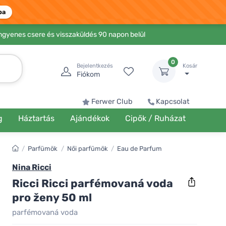
ba
Ingyenes csere és visszaküldés 90 napon belül
0
Bejelentkezés
Kosár
Fiókom
Ferwer Club
Kapcsolat
g
Háztartás
Ajándékok
Cipők / Ruházat
/
Parfümök
/
Női parfümök
/
Eau de Parfum
Nina Ricci
Ricci Ricci parfémovaná voda
pro ženy 50 ml
parfémovaná voda