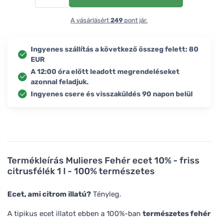
A vásárlásért
249
pont jár.
Ingyenes szállítás a következő összeg felett: 80
EUR
A 12:00 óra előtt leadott megrendeléseket
azonnal feladjuk.
Ingyenes csere és visszaküldés 90 napon belül
Termékleírás
Mulieres Fehér ecet 10% - friss
citrusfélék 1 l - 100% természetes
Ecet, ami citrom illatú?
Tényleg.
A tipikus ecet illatot ebben a 100%-ban
természetes fehér