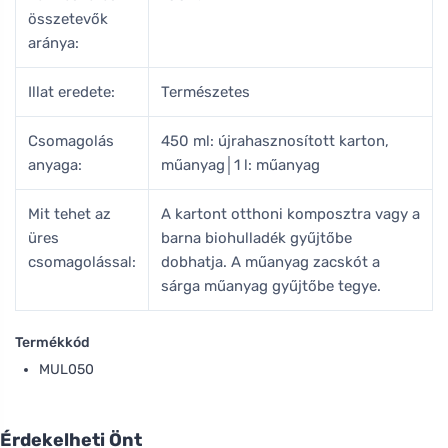
összetevők
aránya:
Illat eredete:
Természetes
Csomagolás
450 ml: újrahasznosított karton,
anyaga:
műanyag│1 l: műanyag
Mit tehet az
A kartont otthoni komposztra vagy a
üres
barna biohulladék gyűjtőbe
csomagolással:
dobhatja. A műanyag zacskót a
sárga műanyag gyűjtőbe tegye.
Termékkód
MUL050
Érdekelheti Önt