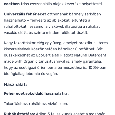
ecetben
friss esszenciális olajok keveréke helyettesíti.
Univerzális fehér ecet
otthonának bármely sarkában
használható – fényesíti az ablakokat, eltünteti a
ruhafoltokat, leszámol a vízkővel, illatosítja a ruhákat
vasalás előtt, és szinte minden felületet tisztít.
Nagy takarításkor elég egy üveg, amelyet praktikus literes
kiszerelésének köszönhetően bármikor újratölthet. Sőt,
büszkélkedhet az EcoCert által kiadott Natural Detergent
made with Organic tanúsítvánnyal is, amely garantálja,
hogy az ecet igazi úriember a természethez is. 100%-ban
biológiailag lebomló és vegán.
Használat:
Fehér ecet sokoldalú használatra.
Takarításhoz, ruhákhoz, vízkő ellen.
Ruhák áztatása:
Adjon 3 teljes kupak ecetet a mosógép