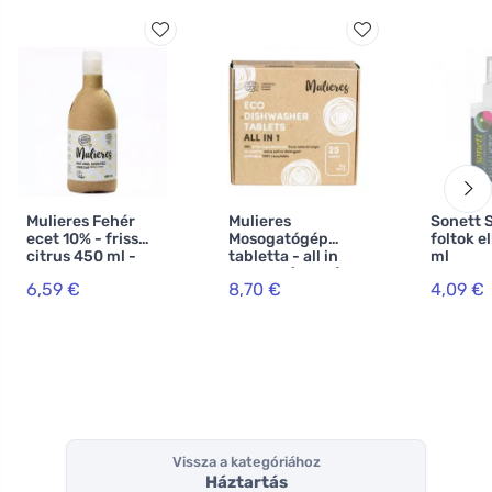
Mulieres Fehér
Mulieres
Sonett 
ecet 10% - friss
Mosogatógép
foltok e
citrus 450 ml -
tabletta - all in
ml
100%
one BIO (25 db) -
6,59 €
8,70 €
4,09 €
természetes
ökocert
tanúsítvánnyal
Vissza a kategóriához
Háztartás