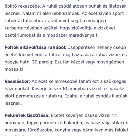
öblítő rekeszébe. A ruhái csodálatosan puhák és illatosak
lesznek, valamint élénkebb színűek. Az ecet kiváló sport
ruhák áztatásához is, valamint segít a mosógép
karbantartásában azáltal, hogy eltávolítja a vízkövet,
baktériumokat és a mosószer maradványait.
Foltok eltávolítása ruhából:
Cseppentsen néhány csepp
ecetet közvetlenül a foltra, majd áztassa a ruhát vízbe, és
hagyja hatni 30 percig. Ezután kézzel vagy mosógépben
mossa ki.
Vasaláskor:
Az ecet kellemesebbé teheti ezt a szükséges
házimunkát. Keverje össze 1:1 arányban vízzel, és vasalás
előtt permetezze a ruhákra. Ezáltal a ruhái csodás illatúak
lesznek.
Felületek tisztítása:
Ecetet keverjen össze vízzel 1:1
arányban, tegye permetező flakonba, és használja ablakok
mosására, fürdőszoba, konyha vagy bármilyen más felület