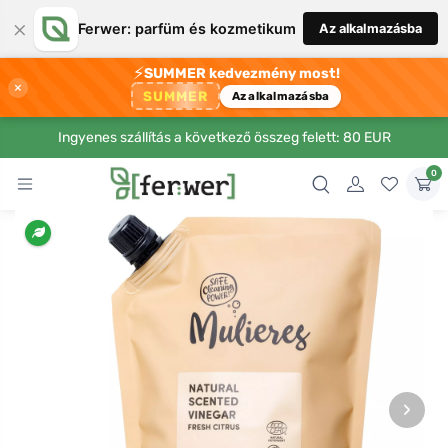
×
Ferwer: parfüm és kozmetikum
Az alkalmazásba
⚡
SUMMER kedvezmény most!
×
SUMMER
Az alkalmazásba
Ingyenes szállítás a következő összeg felett: 80 EUR
0
›