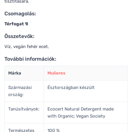
tisztítására.
Csomagolás:
Térfogat 1l
Összetevők:
Víz, vegán fehér ecet,
További információk:
Márka
Mulieres
Származási
Észtországban készült
ország:
Tanúsítványok:
Ecocert Natural Detergent made
with Organic; Vegan Society
Természetes
100 %