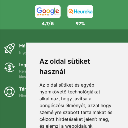
4,7/5
97%
Másnapra és ingyenesen
Ingyenes szállítás a következő összeg felett: 80 EUR
Az oldal sütiket
Ingyenes csere és visszaküldés
használ
Rendelését 90 napon belül bármikor visszaküldheti vagy
kicserélheti.
Az oldal sütiket és egyéb
Támogatjuk a Trees.org-ot
nyomkövető technológiákat
Minden megrendelésért ültetünk egy fát! Bővebben
Rólunk
.
alkalmaz, hogy javítsa a
böngészési élményét, azzal hogy
személyre szabott tartalmakat és
célzott hirdetéseket jelenít meg,
és elemzi a weboldalunk