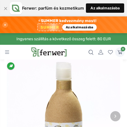
×
Ferwer: parfüm és kozmetikum
Az alkalmazásba
⚡
SUMMER kedvezmény most!
×
SUMMER
Az alkalmazásba
Ingyenes szállítás a következő összeg felett: 80 EUR
0
›