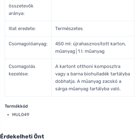
összetevők
aránya:
Illat eredete:
Természetes
Csomagolóanyag:
450 ml: újrahasznosított karton,
műanyag│1 l: műanyag
Csomagolás
A kartont otthoni komposztra
kezelése:
vagy a barna biohulladék tartályba
dobhatja. A műanyag zacskó a
sárga műanyag tartályba való.
Termékkód
MUL049
Érdekelheti Önt