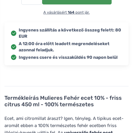
A vásárlásért
164
pont jár.
Ingyenes szállítás a következő összeg felett: 80
EUR
A 12:00 óra előtt leadott megrendeléseket
azonnal feladjuk.
Ingyenes csere és visszaküldés 90 napon belül
Termékleírás
Mulieres Fehér ecet 10% - friss
citrus 450 ml - 100% természetes
Ecet, ami citromillat áraszt? Igen, tényleg. A tipikus ecet-
aromát ebben a 100% természetes fehér ecetben friss
illóolaj-keverék váltja fel. Az
univerzális fehér ecet