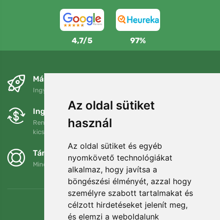
4,7/5
97%
Másnapra és ingyenesen
Ingyenes szállítás a következő összeg felett: 80 EUR
Az oldal sütiket
Ingyenes csere és visszaküldés
használ
Rendelését 90 napon belül bármikor visszaküldheti vagy
kicserélheti.
Az oldal sütiket és egyéb
Támogatjuk a Trees.org-ot
nyomkövető technológiákat
Minden megrendelésért ültetünk egy fát! Bővebben
Rólunk
.
alkalmaz, hogy javítsa a
böngészési élményét, azzal hogy
személyre szabott tartalmakat és
célzott hirdetéseket jelenít meg,
és elemzi a weboldalunk