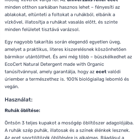
minden otthon sarkában hasznos lehet – fényesíti az
ablakokat, eltünteti a foltokat a ruhákból, elbánik a
vízkővel, illatosítja a ruhákat vasalás előtt, és szinte
minden felületet tisztává varázsol.
Egy nagyobb takarítás során elegendő egyetlen üveg,
amelyet a praktikus, literes kiszerelésnek köszönhetően
bármikor utántölthet. És ami még több – büszkélkedhet az
EcoCert Natural Detergent made with Organic
tanúsítvánnyal, amely garantálja, hogy az
ecet
valódi
úriember a természethez is. 100% biológiailag lebomló és
vegán.
Használat:
Ruhák öblítése:
Öntsön 3 teljes kupakot a mosógép öblítőszer adagolójába.
A ruhák szép puhák, illatosak és a színek élénkek lesznek.
Az ecet sportöltözék öblítésére is alkalmas. Ráadásul a