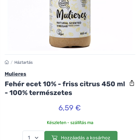
/
Háztartás
Mulieres
Fehér ecet 10% - friss citrus 450 ml
- 100% természetes
6,59 €
Készleten - szállítás ma
Hozzáadás a kosárhoz