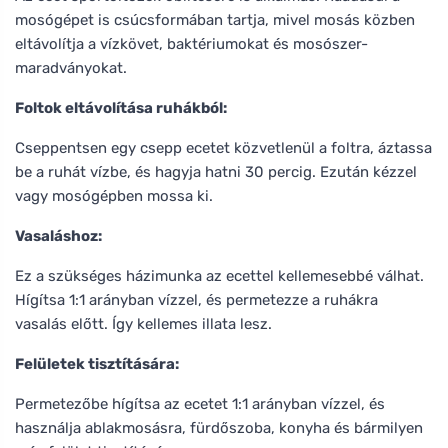
mosógépet is csúcsformában tartja, mivel mosás közben
eltávolítja a vízkövet, baktériumokat és mosószer-
maradványokat.
Foltok eltávolítása ruhákból:
Cseppentsen egy csepp ecetet közvetlenül a foltra, áztassa
be a ruhát vízbe, és hagyja hatni 30 percig. Ezután kézzel
vagy mosógépben mossa ki.
Vasaláshoz:
Ez a szükséges házimunka az ecettel kellemesebbé válhat.
Hígítsa 1:1 arányban vízzel, és permetezze a ruhákra
vasalás előtt. Így kellemes illata lesz.
Felületek tisztítására:
Permetezőbe hígítsa az ecetet 1:1 arányban vízzel, és
használja ablakmosásra, fürdőszoba, konyha és bármilyen