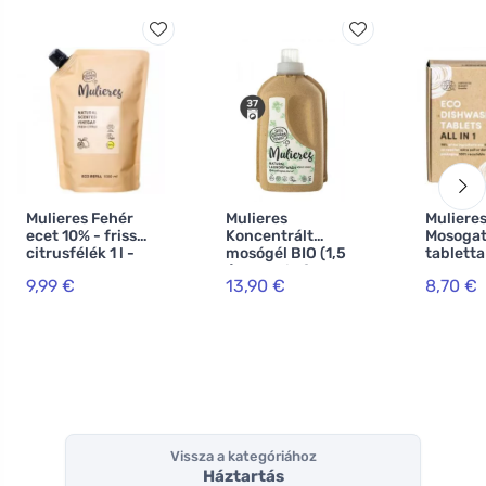
Mulieres Fehér
Mulieres
Muliere
ecet 10% - friss
Koncentrált
Mosoga
citrusfélék 1 l -
mosógél BIO (1,5
tabletta 
100%
l) - Nordic forest
one BIO 
9,99 €
13,90 €
8,70 €
természetes
ökocert
tanúsít
Vissza a kategóriához
Háztartás