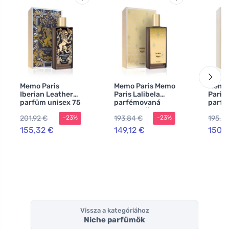
Memo Paris
Memo Paris Memo
Memo 
Iberian Leather
Paris Lalibela
Paris 
parfüm unisex 75
parfémovaná
parf
ml
voda pro ženy
voda 
201,92 €
193,84 €
195,25
-23%
-23%
155,32 €
149,12 €
150,1
Vissza a kategóriához
Niche parfümök