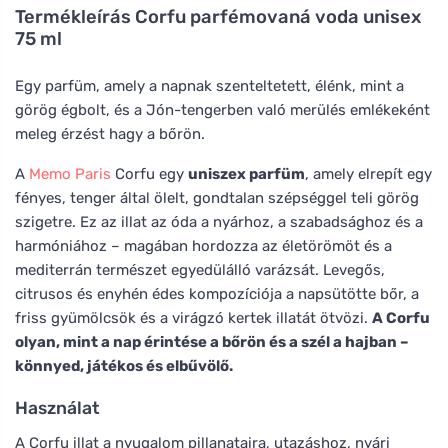
Termékleírás
Corfu parfémovaná voda unisex
75 ml
Egy parfüm, amely a napnak szenteltetett, élénk, mint a
görög égbolt, és a Jón-tengerben való merülés emlékeként
meleg érzést hagy a bőrön.
A
Memo Paris
Corfu egy
uniszex parfüm
, amely elrepít egy
fényes, tenger által ölelt, gondtalan szépséggel teli görög
szigetre. Ez az illat az óda a nyárhoz, a szabadsághoz és a
harmóniához – magában hordozza az életörömöt és a
mediterrán természet egyedülálló varázsát. Levegős,
citrusos és enyhén édes kompozíciója a napsütötte bőr, a
friss gyümölcsök és a virágzó kertek illatát ötvözi.
A Corfu
olyan, mint a nap érintése a bőrön és a szél a hajban –
könnyed, játékos és elbűvölő.
Használat
A Corfu illat a nyugalom pillanataira, utazáshoz, nyári