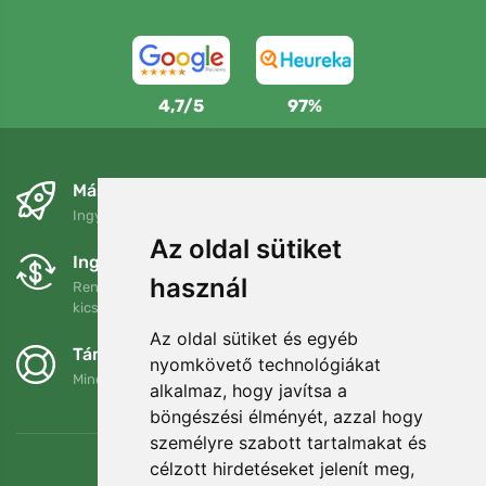
4,7/5
97%
Másnapra és ingyenesen
Ingyenes szállítás a következő összeg felett: 80 EUR
Az oldal sütiket
Ingyenes csere és visszaküldés
használ
Rendelését 90 napon belül bármikor visszaküldheti vagy
kicserélheti.
Az oldal sütiket és egyéb
Támogatjuk a Trees.org-ot
nyomkövető technológiákat
Minden megrendelésért ültetünk egy fát! Bővebben
Rólunk
.
alkalmaz, hogy javítsa a
böngészési élményét, azzal hogy
személyre szabott tartalmakat és
célzott hirdetéseket jelenít meg,