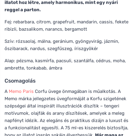
illatot hoz létre, amely harmonikus, mint egy nyári
reggel a parton.
Fej: rebarbara, citrom, grapefruit, mandarin, cassis, fekete
ribizli, bazsalikom, narancs, bergamott
Szív: rózsaolaj, málna, geránium, gyöngyvirág, jázmin,
őszibarack, nardus, szegfűszeg, íriszgyökér
Alap: pézsma, kasmírfa, pacsuli, szantálfa, cédrus, moha,
ambrette, tonkabab, ámbra
Csomagolás
A
Memo Paris
Corfu üvege önmagában is műalkotás. A
Memo márka jellegzetes üvegformáját a Korfu szigetének
szépségei által inspirált illusztrációk díszítik – tengeri
motívumok, olajfák és arany díszítések, amelyek a meleg
napfényt idézik. Az elegáns és praktikus dizájn a luxust és
a funkcionalitást egyesíti. A 75 ml-es kiszerelés biztosítja,
hogy az illatot igazán sokáig élvezhessük.
Már maga az