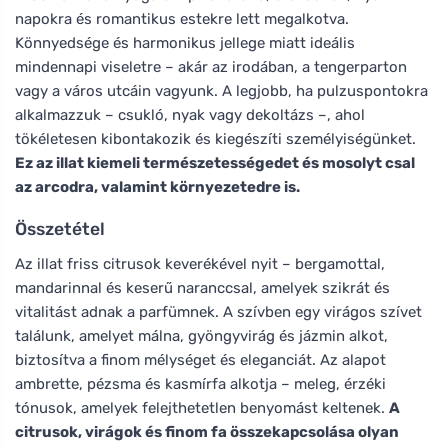
napokra és romantikus estekre lett megalkotva.
Könnyedsége és harmonikus jellege miatt ideális
mindennapi viseletre – akár az irodában, a tengerparton
vagy a város utcáin vagyunk. A legjobb, ha pulzuspontokra
alkalmazzuk – csukló, nyak vagy dekoltázs –, ahol
tökéletesen kibontakozik és kiegészíti személyiségünket.
Ez az illat kiemeli természetességedet és mosolyt csal
az arcodra, valamint környezetedre is.
Összetétel
Az illat friss citrusok keverékével nyit – bergamottal,
mandarinnal és keserű naranccsal, amelyek szikrát és
vitalitást adnak a parfümnek. A szívben egy virágos szívet
találunk, amelyet málna, gyöngyvirág és jázmin alkot,
biztosítva a finom mélységet és eleganciát. Az alapot
ambrette, pézsma és kasmírfa alkotja – meleg, érzéki
tónusok, amelyek felejthetetlen benyomást keltenek.
A
citrusok, virágok és finom fa összekapcsolása olyan