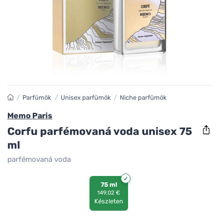
/
Parfümök
/
Unisex parfümök
/
Niche parfümök
Memo Paris
Corfu parfémovaná voda unisex 75
ml
parfémovaná voda
75 ml
149,02 €
Készleten