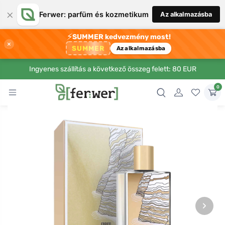
×
Ferwer: parfüm és kozmetikum
Az alkalmazásba
⚡
SUMMER kedvezmény most!
×
SUMMER
Az alkalmazásba
Ingyenes szállítás a következő összeg felett: 80 EUR
0
›