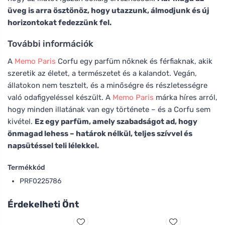
üveg is arra ösztönöz, hogy utazzunk, álmodjunk és új
horizontokat fedezzünk fel.
További információk
A
Memo Paris
Corfu egy parfüm nőknek és férfiaknak, akik
szeretik az életet, a természetet és a kalandot. Vegán,
állatokon nem tesztelt, és a minőségre és részletességre
való odafigyeléssel készült. A
Memo Paris
márka híres arról,
hogy minden illatának van egy története – és a Corfu sem
kivétel.
Ez egy parfüm, amely szabadságot ad, hogy
önmagad lehess – határok nélkül, teljes szívvel és
napsütéssel teli lélekkel.
Termékkód
PRF0225786
Érdekelheti Önt