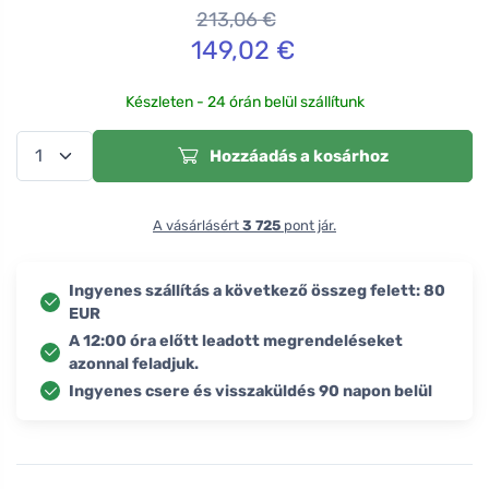
213,06
€
149,02
€
Készleten - 24 órán belül szállítunk
Hozzáadás a kosárhoz
A vásárlásért
3 725
pont jár.
Ingyenes szállítás a következő összeg felett: 80
EUR
A 12:00 óra előtt leadott megrendeléseket
azonnal feladjuk.
Ingyenes csere és visszaküldés 90 napon belül