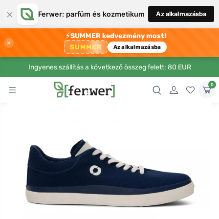
×
Ferwer: parfüm és kozmetikum
Az alkalmazásba
⚡
SUMMER kedvezmény most!
×
SUMMER
Az alkalmazásba
Ingyenes szállítás a következő összeg felett: 80 EUR
0