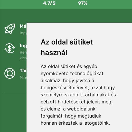
4,7/5
97%
Másnapra és ingyenesen
Ingyenes szállítás a következő összeg felett: 80 EUR
Az oldal sütiket
Ingyenes csere és visszaküldés
használ
Rendelését 90 napon belül bármikor visszaküldheti vagy
kicserélheti.
Az oldal sütiket és egyéb
Támogatjuk a Trees.org-ot
nyomkövető technológiákat
Minden megrendelésért ültetünk egy fát! Bővebben
Rólunk
.
alkalmaz, hogy javítsa a
böngészési élményét, azzal hogy
személyre szabott tartalmakat és
célzott hirdetéseket jelenít meg,
és elemzi a weboldalunk
forgalmát, hogy megtudjuk
honnan érkeztek a látogatóink.