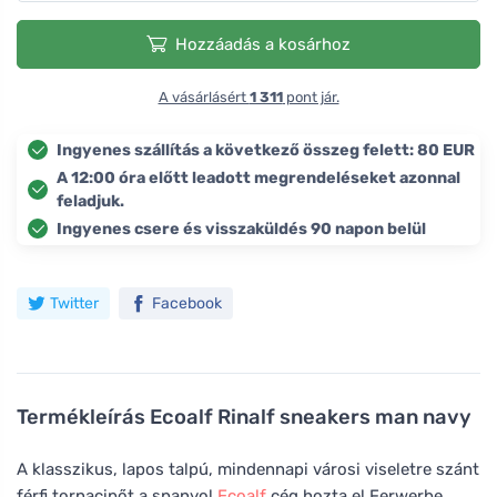
Hozzáadás a kosárhoz
A vásárlásért
1 311
pont jár.
Ingyenes szállítás a következő összeg felett: 80 EUR
A 12:00 óra előtt leadott megrendeléseket azonnal
feladjuk.
Ingyenes csere és visszaküldés 90 napon belül
Twitter
Facebook
Termékleírás
Ecoalf Rinalf sneakers man navy
A klasszikus, lapos talpú, mindennapi városi viseletre szánt
férfi tornacipőt a spanyol
Ecoalf
cég hozta el Ferwerbe,