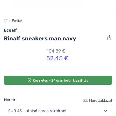
/
Férfiak
Ecoalf
Rinalf sneakers man navy
104,89 €
52,45 €
Készleten - 24 órán belüli kiszállítás
Méret:
Mérettáblázat