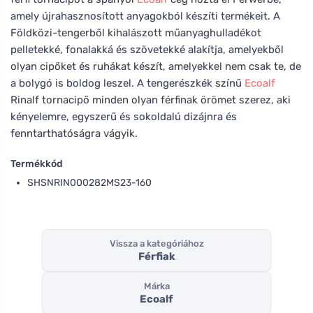
amely újrahasznosított anyagokból készíti termékeit. A
Földközi-tengerből kihalászott műanyaghulladékot
pelletekké, fonalakká és szövetekké alakítja, amelyekből
olyan cipőket és ruhákat készít, amelyekkel nem csak te, de
a bolygó is boldog leszel. A tengerészkék színű
Ecoalf
Rinalf tornacipő minden olyan férfinak örömet szerez, aki
kényelemre, egyszerű és sokoldalú dizájnra és
fenntarthatóságra vágyik.
Termékkód
SHSNRIN000282MS23-160
Vissza a kategóriához
Férfiak
Márka
Ecoalf