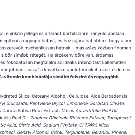
s, élénkítő jellege és a fáradt bőrfelszínre irányuló ápolása
lősegíteni a ragyogó hatást, és hozzájárulhat ahhoz, hogy a bőr
 összetevők mechanikusan hatnak – masszázs közben finoman
tva a bőr simább rétegét. Ha érzékeny bőre van, érdemes
s fokozatosan megtalálni az ideális intenzitást kellemetlen
 bőr jobban „issza" a következő ápolóterméket, ezért érdemes
 C-vitamin kombinációja simább felszínt és ragyogóbb
Hydrated Silica, Cetearyl Alcohol, Cellulose, Aloe Barbadensis
aryl Glucoside, Pentylene Glycol, Limonene, Sorbitan Olivate,
s Carota Sativa Root Extract
, Citrus Aurantifolia Peel Oil
ulcis Peel Oil
, Zingiber Officinale Rhizome Extract, Tocopherol,
c Acid, Citric Acid, Sodium Phytate, CI 77491, Mica,
neol, Benzyl Alcohol, Citral, Terpinolene, Geraniol, Pinene,