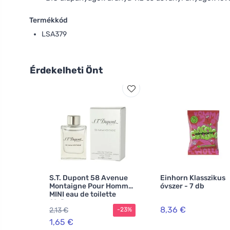
Termékkód
LSA379
Érdekelheti Önt
S.T. Dupont 58 Avenue
Einhorn Klasszikus
Montaigne Pour Homme
óvszer - 7 db
MINI eau de toilette
férfiaknak
8,36 €
2,13 €
-23%
1,65 €