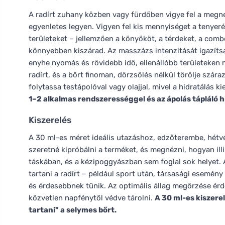
A radírt zuhany közben vagy fürdőben vigye fel a megne
egyenletes legyen. Vigyen fel kis mennyiséget a tenyer
területeket – jellemzően a könyököt, a térdeket, a combo
könnyebben kiszárad. Az masszázs intenzitását igazíts
enyhe nyomás és rövidebb idő, ellenállóbb területeken 
radírt, és a bőrt finoman, dörzsölés nélkül törölje szá
folytassa testápolóval vagy olajjal, mivel a hidratálás 
1–2 alkalmas rendszerességgel és az ápolás tápláló hi
Kiszerelés
A 30 ml-es méret ideális utazáshoz, edzőterembe, hétvé
szeretné kipróbálni a terméket, és megnézni, hogyan illi
táskában, és a kézipoggyászban sem foglal sok helyet. A
tartani a radírt – például sport után, társasági esemén
és érdesebbnek tűnik. Az optimális állag megőrzése érd
közvetlen napfénytől védve tárolni.
A 30 ml-es kiszere
tartani" a selymes bőrt.