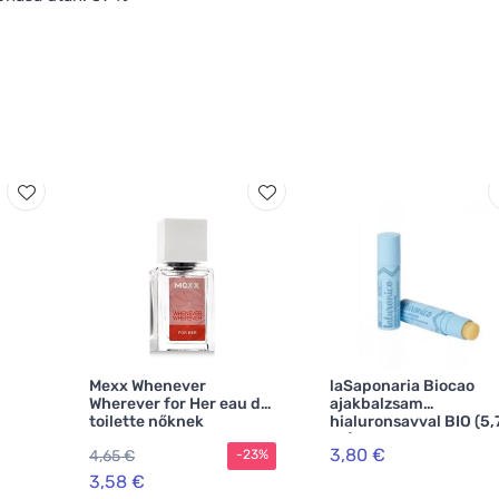
Mexx Whenever
laSaponaria Biocao
Wherever for Her eau de
ajakbalzsam
toilette nőknek
hialuronsavval BIO (5,
ml)
3,80 €
4,65 €
-23%
3,58 €