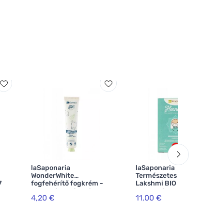
laSaponaria
laSaponaria
WonderWhite
Természetes hajfesték
7
fogfehérítő fogkrém -
Lakshmi BIO (100 g) -
menta és aktív szén BIO
mogyoró
4,20 €
11,00 €
(75 ml)