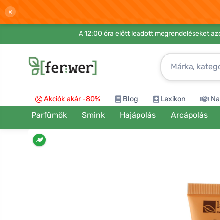
×
A 12:00 óra előtt leadott megrendeléseket azo
Akciók akár -80%
Blog
Lexikon
Na
Parfümök
Smink
Hajápolás
Arcápolás