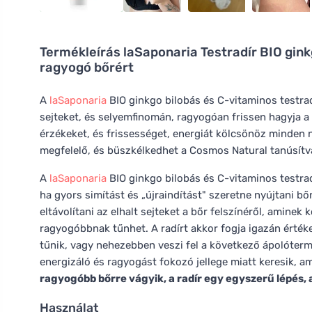
Termékleírás
laSaponaria Testradír BIO gink
ragyogó bőrért
A
laSaponaria
BIO ginkgo bilobás és C-vitaminos testrad
sejteket, és selyemfinomán, ragyogóan frissen hagyja a b
érzékeket, és frissességet, energiát kölcsönöz minden
megfelelő, és büszkélkedhet a Cosmos Natural tanúsítv
A
laSaponaria
BIO ginkgo bilobás és C-vitaminos testrad
ha gyors simítást és „újraindítást" szeretne nyújtani bő
eltávolítani az elhalt sejteket a bőr felszínéről, amin
ragyogóbbnak tűnhet. A radírt akkor fogja igazán értéke
tűnik, vagy nehezebben veszi fel a következő ápolóterm
energizáló és ragyogást fokozó jellege miatt keresik, am
ragyogóbb bőrre vágyik, a radír egy egyszerű lépés, 
Használat