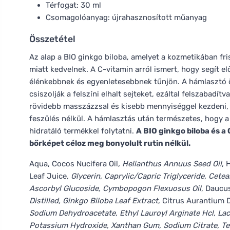
Térfogat: 30 ml
Csomagolóanyag: újrahasznosított műanyag
Összetétel
Az alap a BIO ginkgo biloba, amelyet a kozmetikában fris
miatt kedvelnek. A C-vitamin arról ismert, hogy segít e
élénkebbnek és egyenletesebbnek tűnjön. A hámlasztó
csiszolják a felszíni elhalt sejteket, ezáltal felszabadí
rövidebb masszázzsal és kisebb mennyiséggel kezdeni, é
feszülés nélkül. A hámlasztás után természetes, hogy a
hidratáló termékkel folytatni.
A BIO ginkgo biloba és a
bőrképet céloz meg bonyolult rutin nélkül.
Aqua, Cocos Nucifera Oil
, Helianthus Annuus Seed Oil
, 
Leaf Juice
, Glycerin, Caprylic/Capric Triglyceride, Cete
Ascorbyl Glucoside, Cymbopogon Flexuosus Oil
, Daucu
Distilled, Ginkgo Biloba Leaf Extract
, Citrus Aurantium D
Sodium Dehydroacetate, Ethyl Lauroyl Arginate Hcl, Lacti
Potassium Hydroxide, Xanthan Gum, Sodium Citrate, Terpi