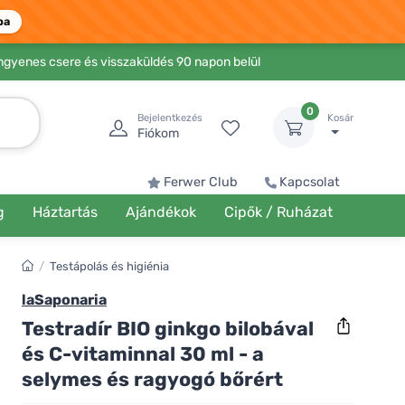
ba
Ingyenes csere és visszaküldés 90 napon belül
0
Bejelentkezés
Kosár
Fiókom
Ferwer Club
Kapcsolat
g
Háztartás
Ajándékok
Cipők / Ruházat
/
Testápolás és higiénia
laSaponaria
Testradír BIO ginkgo bilobával
és C-vitaminnal 30 ml - a
selymes és ragyogó bőrért