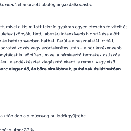
Linalool.
ellenőrzött ökológiai gazdálkodásból
t, mivel a kisimított felszín gyakran egyenletesebb felvitelt és
letek (könyök, térd, lábszár) intenzívebb hidratálása előtti
és hatékonyabban hathat. Kerülje a használatát irritált,
l borotválkozás vagy szőrtelenítés után – a bőr érzékenyebb
nytálcát is leöblíteni, mivel a hámlasztó termékek csúszós
ásul ajándékkészlet kiegészítőjeként is remek, vagy első
erc elegendő, és bőre simábbnak, puhának és láthatóan
sa után dobja a műanyag hulladékgyűjtőbe.
onása után: 39 %