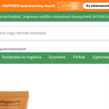
⚡
SUMMER kedvezmény most!
SUMMER
Az alkalmazás
nnal feladjuk. |
Ingyenes szállítás a következő összeg felett: 80 EUR
| 
gykereskedelem
Testápolás és higiénia
Gyerekek
Férfiak
Egészsé