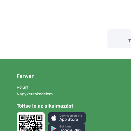
T
Ferwer
Rólunk
Nagykereskedelem
Töltse le az alkalmazást
Download on the
App Store
Get it on
Google Play