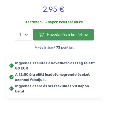
2,95 €
Készleten - 3 napon belül szállítunk
Hozzáadás a kosárhoz
A vásárlásért
73
pont jár.
Ingyenes szállítás a következő összeg felett:
80 EUR
A 12:00 óra előtt leadott megrendeléseket
azonnal feladjuk.
Ingyenes csere és visszaküldés 90 napon
belül