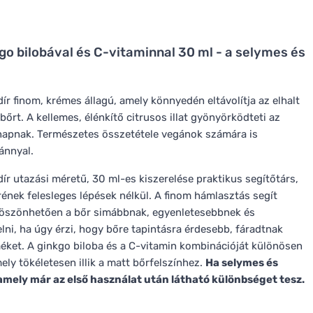
go bilobával és C-vitaminnal 30 ml - a selymes és
ír finom, krémes állagú, amely könnyedén eltávolítja az elhalt
őrt. A kellemes, élénkítő citrusos illat gyönyörködteti az
 napnak. Természetes összetétele vegánok számára is
ánnyal.
ír utazási méretű, 30 ml-es kiszerelése praktikus segítőtárs,
rének felesleges lépések nélkül. A finom hámlasztás segít
ek köszönhetően a bőr simábbnak, egyenletesebbnek és
lni, ha úgy érzi, hogy bőre tapintásra érdesebb, fáradtnak
éket. A ginkgo biloba és a C-vitamin kombinációját különösen
ely tökéletesen illik a matt bőrfelszínhez.
Ha selymes és
amely már az első használat után látható különbséget tesz.