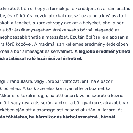
dvesített bőrre, hogy a termék jól elkenődjön, és a hámlasztás
ébe, és körkörös mozdulatokkal masszírozza be a kiválasztott
kat, a feneket, a karokat vagy azokat a helyeket, ahol a bőr
a a bőr érzékenységéhez: érzékenyebb bőrnél elegendő az
meghosszabbíthatja a masszázst. Ezután öblítse le alaposan a
razra törülközővel. A maximálisan kellemes eredmény érdekében
kiemeli a bőr simaságát és kényelmét.
A legjobb eredményt heti
dratálással való lezárásával érheti el.
gi kirándulásra, vagy „próba" változatként, ha először
k bőréhez. A kis kiszerelés könnyen elfér a kozmetikai
kkor is értékelni fogja, ha otthonán kívül is szeretné kéznél
y előtt vagy nyaralás során, amikor a bőr gyakran szárazabbnak
ekében ajánlott a csomagolást használat után jól lezárni és
lés tökéletes, ha bármikor és bárhol szeretné „kéznél