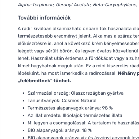
Alpha-Terpinene, Geranyl Acetate, Beta-Caryophyllene, 
További információk
A radír kiválóan alkalmazható önbarnítók használata előt
természetesebb eredményt jelent. Alkalmas a száraz terü
előkészítésre is, ahol a következő krém kényelmesebben 
leégett vagy sérült bőrön, és legyen óvatos közvetlenü
lehet. Használat után érdemes a fürdőkádat vagy a zuha
filmet hagyhatnak maguk után. Ez a mini kiszerelés ráad
lépésként, ha most ismerkedik a radírozással.
Néhány p
„felébredtnek" tűnhet.
Származási ország: Olaszországban gyártva
Tanúsítványok: Cosmos Natural
Természetes alapanyagok aránya: 98 %
Az illat eredete: Illóolajok természetes illata
Mi legyen a csomagolással: A tartalom felhasználá
BIO alapanyagok aránya: 18 %
BIO alapanyagok aránya víz és ásványi anyagok lev