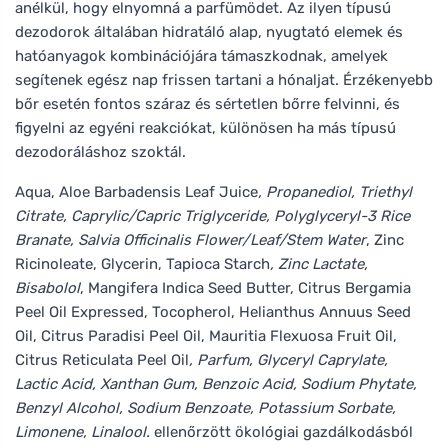
anélkül, hogy elnyomná a parfümödet. Az ilyen típusú
dezodorok általában hidratáló alap, nyugtató elemek és
hatóanyagok kombinációjára támaszkodnak, amelyek
segítenek egész nap frissen tartani a hónaljat. Érzékenyebb
bőr esetén fontos száraz és sértetlen bőrre felvinni, és
figyelni az egyéni reakciókat, különösen ha más típusú
dezodoráláshoz szoktál.
Aqua, Aloe Barbadensis Leaf Juice
, Propanediol, Triethyl
Citrate, Caprylic/Capric Triglyceride, Polyglyceryl-3 Rice
Branate, Salvia Officinalis Flower/Leaf/Stem Water
, Zinc
Ricinoleate, Glycerin, Tapioca Starch
, Zinc Lactate,
Bisabolol
, Mangifera Indica Seed Butter, Citrus Bergamia
Peel Oil Expressed, Tocopherol, Helianthus Annuus Seed
Oil, Citrus Paradisi Peel Oil, Mauritia Flexuosa Fruit Oil,
Citrus Reticulata Peel Oil
, Parfum, Glyceryl Caprylate,
Lactic Acid, Xanthan Gum, Benzoic Acid, Sodium Phytate,
Benzyl Alcohol, Sodium Benzoate, Potassium Sorbate,
Limonene, Linalool.
ellenőrzött ökológiai gazdálkodásból