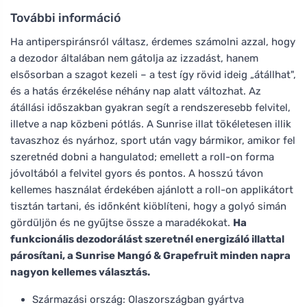
További információ
Ha antiperspiránsról váltasz, érdemes számolni azzal, hogy
a dezodor általában nem gátolja az izzadást, hanem
elsősorban a szagot kezeli – a test így rövid ideig „átállhat",
és a hatás érzékelése néhány nap alatt változhat. Az
átállási időszakban gyakran segít a rendszeresebb felvitel,
illetve a nap közbeni pótlás. A Sunrise illat tökéletesen illik
tavaszhoz és nyárhoz, sport után vagy bármikor, amikor fel
szeretnéd dobni a hangulatod; emellett a roll-on forma
jóvoltából a felvitel gyors és pontos. A hosszú távon
kellemes használat érdekében ajánlott a roll-on applikátort
tisztán tartani, és időnként kiöblíteni, hogy a golyó simán
gördüljön és ne gyűjtse össze a maradékokat.
Ha
funkcionális dezodorálást szeretnél energizáló illattal
párosítani, a Sunrise Mangó & Grapefruit minden napra
nagyon kellemes választás.
Származási ország: Olaszországban gyártva