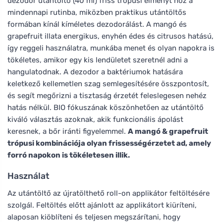
dezodor utántöltő (40 ml) friss trópusi élményt hoz a
mindennapi rutinba, miközben praktikus utántöltős
formában kínál kíméletes dezodorálást. A mangó és
grapefruit illata energikus, enyhén édes és citrusos hatású,
így reggeli használatra, munkába menet és olyan napokra is
tökéletes, amikor egy kis lendületet szeretnél adni a
hangulatodnak. A dezodor a baktériumok hatására
keletkező kellemetlen szag semlegesítésére összpontosít,
és segít megőrizni a tisztaság érzetét feleslegesen nehéz
hatás nélkül. BIO fókuszának köszönhetően az utántöltő
kiváló választás azoknak, akik funkcionális ápolást
keresnek, a bőr iránti figyelemmel.
A mangó & grapefruit
trópusi kombinációja olyan frissességérzetet ad, amely
forró napokon is tökéletesen illik.
Használat
Az utántöltő az újratölthető roll-on applikátor feltöltésére
szolgál. Feltöltés előtt ajánlott az applikátort kiüríteni,
alaposan kiöblíteni és teljesen megszárítani, hogy