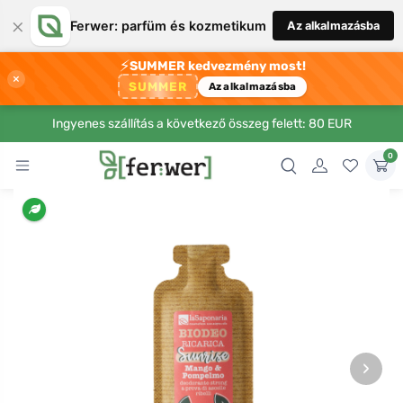
×
Ferwer: parfüm és kozmetikum
Az alkalmazásba
⚡
SUMMER kedvezmény most!
×
SUMMER
Az alkalmazásba
Ingyenes szállítás a következő összeg felett: 80 EUR
0
›