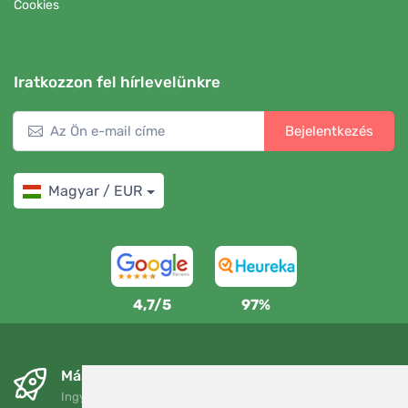
Cookies
Iratkozzon fel hírlevelünkre
Bejelentkezés
Magyar / EUR
4,7/5
97%
Másnapra és ingyenesen
Ingyenes szállítás a következő összeg felett: 80 EUR