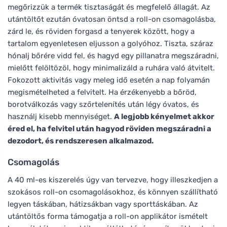
megőrizzük a termék tisztaságát és megfelelő állagát. Az
utántöltőt ezután óvatosan öntsd a roll-on csomagolásba,
zárd le, és röviden forgasd a tenyerek között, hogy a
tartalom egyenletesen eljusson a golyóhoz. Tiszta, száraz
hónalj bőrére vidd fel, és hagyd egy pillanatra megszáradni,
mielőtt felöltözöl, hogy minimalizáld a ruhára való átvitelt.
Fokozott aktivitás vagy meleg idő esetén a nap folyamán
megismételheted a felvitelt. Ha érzékenyebb a bőröd,
borotválkozás vagy szőrtelenítés után légy óvatos, és
használj kisebb mennyiséget.
A legjobb kényelmet akkor
éred el, ha felvitel után hagyod röviden megszáradni a
dezodort, és rendszeresen alkalmazod.
Csomagolás
A 40 ml-es kiszerelés úgy van tervezve, hogy illeszkedjen a
szokásos roll-on csomagolásokhoz, és könnyen szállítható
legyen táskában, hátizsákban vagy sporttáskában. Az
utántöltős forma támogatja a roll-on applikátor ismételt