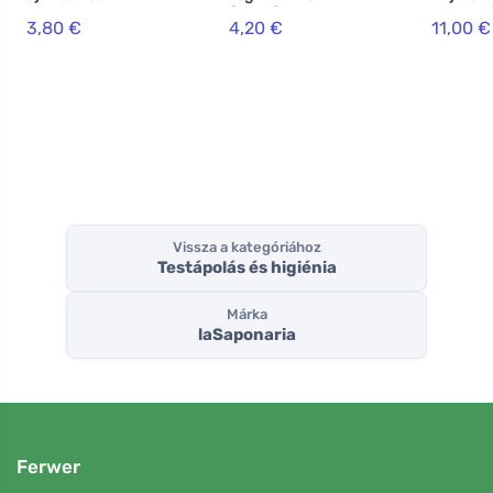
hialuronsavval
fogkrém - menta
Lakshmi
3,80 €
4,20 €
11,00 €
BIO (5,7 ml)
és aktív szén BIO
g) - mo
(75 ml)
Vissza a kategóriához
Testápolás és higiénia
Márka
laSaponaria
Ferwer