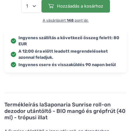
Hozzáadás a kosárhoz
A vásárlásért
148
pont jár.
Ingyenes szállítás a következő összeg felett: 80
EUR
A 12:00 óra előtt leadott megrendeléseket
azonnal feladjuk.
Ingyenes csere és visszaküldés 90 napon belül
Termékleírás
laSaponaria Sunrise roll-on
dezodor utántöltő - BIO mangó és grépfrút (40
ml) - trópusi illat