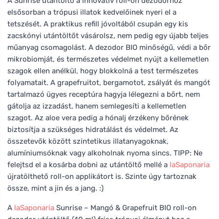
A Sunrise utántöltő a innovatív roll-on dezodorhoz
elsősorban a trópusi illatok kedvelőinek nyeri el a
tetszését. A praktikus refill jóvoltából csupán egy kis
zacskónyi utántöltőt vásárolsz, nem pedig egy újabb teljes
műanyag csomagolást. A dezodor BIO minőségű, védi a bőr
mikrobiomját, és természetes védelmet nyújt a kellemetlen
szagok ellen anélkül, hogy blokkolná a test természetes
folyamatait. A grapefruitot, bergamotot, zsályát és mangót
tartalmazó ügyes receptúra hagyja lélegezni a bőrt, nem
gátolja az izzadást, hanem semlegesíti a kellemetlen
szagot. Az aloe vera pedig a hónalj érzékeny bőrének
biztosítja a szükséges hidratálást és védelmet. Az
összetevők között szintetikus illatanyagoknak,
alumíniumsóknak vagy alkoholnak nyoma sincs. TIPP: Ne
felejtsd el a kosárba dobni az utántöltő mellé a
laSaponaria
újratölthető roll-on applikátort is. Szinte úgy tartoznak
össze, mint a jin és a jang. :)
A
laSaponaria
Sunrise – Mangó & Grapefruit BIO roll-on