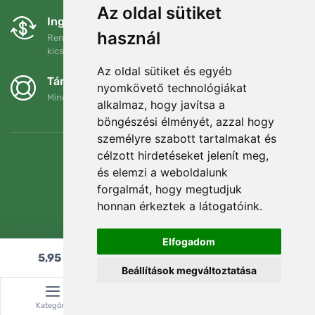
Az oldal sütiket
Ingyenes csere és visszaküldés
használ
Rendelését 90 napon belül bármikor visszaküldheti vagy
kicserélheti.
Az oldal sütiket és egyéb
Támogatjuk a Trees.org-ot
nyomkövető technológiákat
Minden megrendelésért ültetünk egy fát! Bővebben
Rólunk
.
alkalmaz, hogy javítsa a
böngészési élményét, azzal hogy
személyre szabott tartalmakat és
célzott hirdetéseket jelenít meg,
és elemzi a weboldalunk
forgalmát, hogy megtudjuk
honnan érkeztek a látogatóink.
Elfogadom
5,95
€
Hozzáadás a kosárhoz
Beállítások megváltoztatása
© Topshelf s.r.o. Minden jog fenntartva.
Kategória
Keresés
Kosár