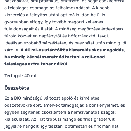
használatát, ami praktikus, átlátható, és segít csökkenteni
a felesleges csomagolás felhalmozódását. A kisebb
kiszerelés a felnyitás utáni optimális időn belül is
gyorsabban elfogy, így tovább megőrzi kellemes
tulajdonságait és illatát. A minőség megőrzése érdekében
tárold közvetlen napfénytől és hőforrásoktól távol,
ideálisan szobahőmérsékleten, és használat után mindig jól
zárd le.
A 40 ml-es utántöltős kiszerelés okos megoldás,
ha mindig kéznél szeretnéd tartani a roll-onod
felesleges extra teher nélkül.
Térfogat: 40 ml
Összetétel
Ez a BIO minőségű változat ápoló és kíméletes
összetevőkre épít, amelyek támogatják a bőr kényelmét, és
egyben segítenek csökkenteni a nemkívánatos szagok
kialakulását. Az illat trópusi mangó és friss grapefruit
jegyekre hangolt, így tisztán, optimistán és finoman hat,