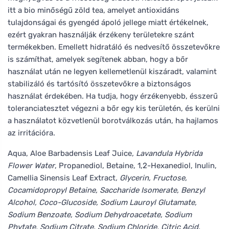
itt a bio minőségű zöld tea, amelyet antioxidáns
tulajdonságai és gyengéd ápoló jellege miatt értékelnek,
ezért gyakran használják érzékeny területekre szánt
termékekben. Emellett hidratáló és nedvesítő összetevőkre
is számíthat, amelyek segítenek abban, hogy a bőr
használat után ne legyen kellemetlenül kiszáradt, valamint
stabilizáló és tartósító összetevőkre a biztonságos
használat érdekében. Ha tudja, hogy érzékenyebb, ésszerű
toleranciatesztet végezni a bőr egy kis területén, és kerülni
a használatot közvetlenül borotválkozás után, ha hajlamos
az irritációra.
Aqua, Aloe Barbadensis Leaf Juice
, Lavandula Hybrida
Flower Water
, Propanediol, Betaine, 1,2-Hexanediol, Inulin,
Camellia Sinensis Leaf Extract
, Glycerin, Fructose,
Cocamidopropyl Betaine, Saccharide Isomerate, Benzyl
Alcohol, Coco-Glucoside, Sodium Lauroyl Glutamate,
Sodium Benzoate, Sodium Dehydroacetate, Sodium
Phytate, Sodium Citrate, Sodium Chloride, Citric Acid,