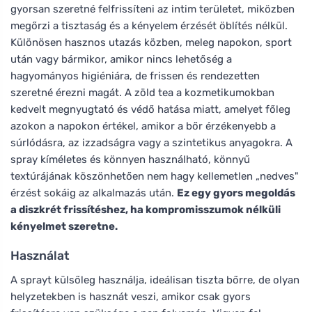
gyorsan szeretné felfrissíteni az intim területet, miközben
megőrzi a tisztaság és a kényelem érzését öblítés nélkül.
Különösen hasznos utazás közben, meleg napokon, sport
után vagy bármikor, amikor nincs lehetőség a
hagyományos higiéniára, de frissen és rendezetten
szeretné érezni magát. A zöld tea a kozmetikumokban
kedvelt megnyugtató és védő hatása miatt, amelyet főleg
azokon a napokon értékel, amikor a bőr érzékenyebb a
súrlódásra, az izzadságra vagy a szintetikus anyagokra. A
spray kíméletes és könnyen használható, könnyű
textúrájának köszönhetően nem hagy kellemetlen „nedves"
érzést sokáig az alkalmazás után.
Ez egy gyors megoldás
a diszkrét frissítéshez, ha kompromisszumok nélküli
kényelmet szeretne.
Használat
A sprayt külsőleg használja, ideálisan tiszta bőrre, de olyan
helyzetekben is hasznát veszi, amikor csak gyors