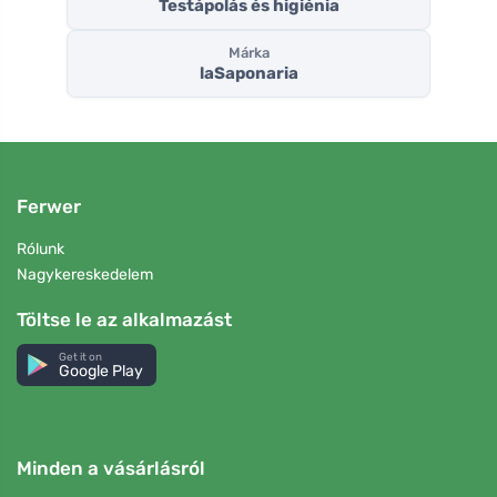
Testápolás és higiénia
Márka
laSaponaria
Ferwer
Rólunk
Nagykereskedelem
Töltse le az alkalmazást
Get it on
Google Play
Minden a vásárlásról