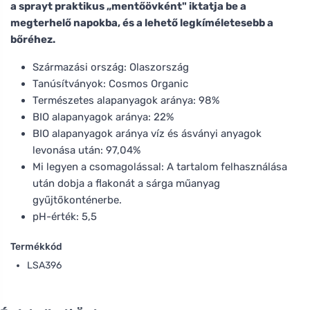
a sprayt praktikus „mentőövként" iktatja be a
megterhelő napokba, és a lehető legkíméletesebb a
bőréhez.
Származási ország: Olaszország
Tanúsítványok: Cosmos Organic
Természetes alapanyagok aránya: 98%
BIO alapanyagok aránya: 22%
BIO alapanyagok aránya víz és ásványi anyagok
levonása után: 97,04%
Mi legyen a csomagolással: A tartalom felhasználása
után dobja a flakonát a sárga műanyag
gyűjtőkonténerbe.
pH-érték: 5,5
Termékkód
LSA396