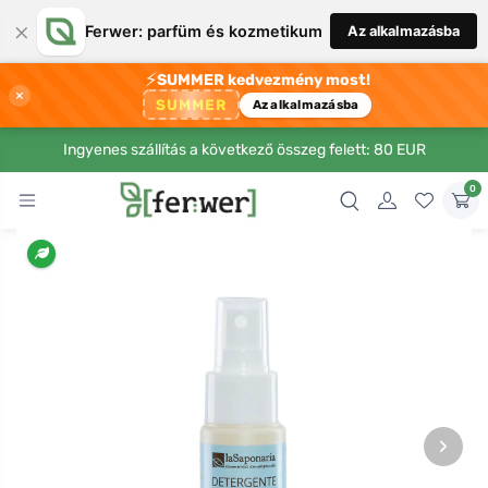
×
Ferwer: parfüm és kozmetikum
Az alkalmazásba
⚡
SUMMER kedvezmény most!
×
SUMMER
Az alkalmazásba
Ingyenes szállítás a következő összeg felett: 80 EUR
0
›