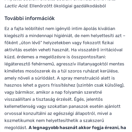
Lactic Acid.
Ellenőrzött ökológiai gazdálkodásból
További információk
Ez a fajta leöblítést nem igénylő intim ápolás kiválóan
kiegészíti a mindennapi higiéniát, de nem helyettesíti azt –
főként „úton lévő" helyzetekben vagy fokozott fizikai
aktivitás esetén veheti hasznát. Ha visszatérő irritációval
küzd, érdemes a megelőzésre is összpontosítani:
légáteresztő fehérnemű, agresszív illatanyagoktól mentes
kíméletes mosószerek és a túl szoros ruházat kerülése,
amely növeli a súrlódást. A spray menstruáció alatt is
hasznos lehet a gyors frissítéshez (szintén csak külsőleg),
vagy bármikor, amikor a nap folyamán szeretné
visszaállítani a tisztaság érzését. Égés, jelentős
kellemetlenség vagy szokatlan panaszok esetén ajánlott
orvossal konzultálni az egészségi állapotról, mivel a
kozmetikumok nem helyettesíthetik a szakszerű
megoldást.
A legnagyobb hasznát akkor fogja érezni, ha