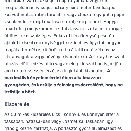
frissítésre van szüksége a nap folyamán. Vigyen fel
megfelelő mennyiséget néhány centiméter távolságból
közvetlenül az intim területre, vagy először egy puha papír
zsebkendőre, majd óvatosan törölje meg a bőrt. Hagyja
rövid ideig megszáradni, és folytassa a szokásos rutinját;
öblítés nem szükséges. Fokozott érzékenység esetén
ajánlott kisebb mennyiséggel kezdeni, és figyelni, hogyan
reagál a termékre, különösen ha általában érzékeny az
illatanyagokra vagy növényi kivonatokra. A spray hosszabb
utazás előtt, edzés után vagy meleg időszakban is jól jön,
amikor a frissesség érzése a leginkább kívánatos.
A
maximális kényelem érdekében alkalmazzon
gyengéden, és kerülje a felesleges dörzsölést, hogy ne
irritálja a bőrt.
Kiszerelés
Az 50 ml-es kiszerelés kicsi, könnyű, és könnyen elfér a
táskában, hátizsákban vagy kozmetikai táskában, így
mindig kéznél tarthatja. A porlasztó gyors alkalmazást és