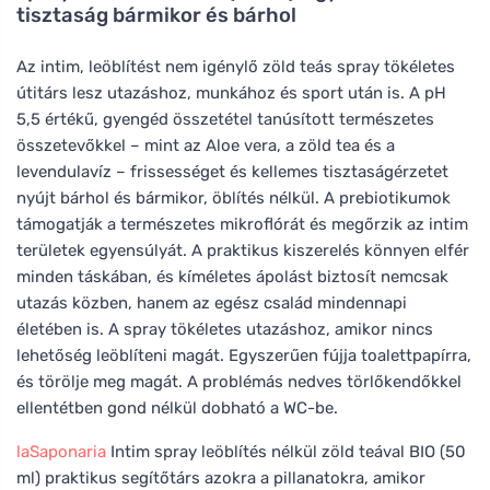
tisztaság bármikor és bárhol
Az intim, leöblítést nem igénylő zöld teás spray tökéletes
útitárs lesz utazáshoz, munkához és sport után is. A pH
5,5 értékű, gyengéd összetétel tanúsított természetes
összetevőkkel – mint az Aloe vera, a zöld tea és a
levendulavíz – frissességet és kellemes tisztaságérzetet
nyújt bárhol és bármikor, öblítés nélkül. A prebiotikumok
támogatják a természetes mikroflórát és megőrzik az intim
területek egyensúlyát. A praktikus kiszerelés könnyen elfér
minden táskában, és kíméletes ápolást biztosít nemcsak
utazás közben, hanem az egész család mindennapi
életében is. A spray tökéletes utazáshoz, amikor nincs
lehetőség leöblíteni magát. Egyszerűen fújja toalettpapírra,
és törölje meg magát. A problémás nedves törlőkendőkkel
ellentétben gond nélkül dobható a WC-be.
laSaponaria
Intim spray leöblítés nélkül zöld teával BIO (50
ml) praktikus segítőtárs azokra a pillanatokra, amikor