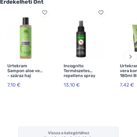
Érdekelheti Önt
Urtekram
Incognito
Urtekra
Sampon aloe vera
Természetes
vera ko
- száraz haj
repellens spray
180ml B
250ml BIO, VEG
100 ml - 100%-os
7,10 €
13,10 €
7,42 €
védelem minden
rovar ellen
Vissza a kategóriához