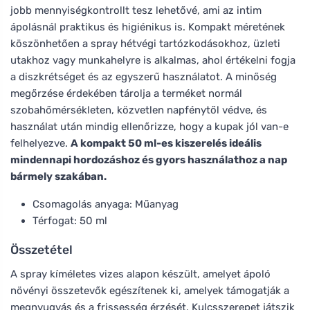
jobb mennyiségkontrollt tesz lehetővé, ami az intim
ápolásnál praktikus és higiénikus is. Kompakt méretének
köszönhetően a spray hétvégi tartózkodásokhoz, üzleti
utakhoz vagy munkahelyre is alkalmas, ahol értékelni fogja
a diszkrétséget és az egyszerű használatot. A minőség
megőrzése érdekében tárolja a terméket normál
szobahőmérsékleten, közvetlen napfénytől védve, és
használat után mindig ellenőrizze, hogy a kupak jól van-e
felhelyezve.
A kompakt 50 ml-es kiszerelés ideális
mindennapi hordozáshoz és gyors használathoz a nap
bármely szakában.
Csomagolás anyaga: Műanyag
Térfogat: 50 ml
Összetétel
A spray kíméletes vizes alapon készült, amelyet ápoló
növényi összetevők egészítenek ki, amelyek támogatják a
megnyugvás és a frissesség érzését. Kulcsszerepet játszik