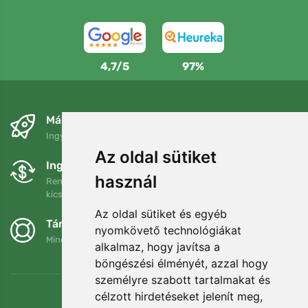
4,7/5
97%
Másnapra és ingyenesen
Ingyenes szállítás a következő összeg felett: 80 EUR
Az oldal sütiket
Ingyenes csere és visszaküldés
használ
Rendelését 90 napon belül bármikor visszaküldheti vagy
kicserélheti.
Az oldal sütiket és egyéb
Támogatjuk a Trees.org-ot
nyomkövető technológiákat
Minden megrendelésért ültetünk egy fát! Bővebben
Rólunk
.
alkalmaz, hogy javítsa a
böngészési élményét, azzal hogy
személyre szabott tartalmakat és
célzott hirdetéseket jelenít meg,