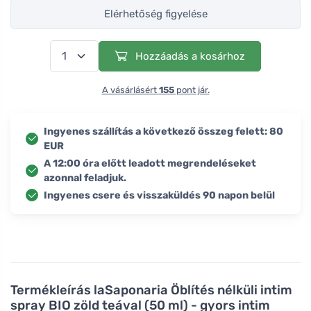
Elérhetőség figyelése
Hozzáadás a kosárhoz
A vásárlásért
155
pont jár.
Ingyenes szállítás a következő összeg felett: 80
EUR
A 12:00 óra előtt leadott megrendeléseket
azonnal feladjuk.
Ingyenes csere és visszaküldés 90 napon belül
Termékleírás
laSaponaria Öblítés nélküli intim
spray BIO zöld teával (50 ml) - gyors intim