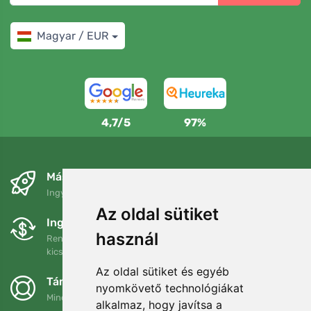
Magyar / EUR
4,7/5
97%
Másnapra és ingyenesen
Ingyenes szállítás a következő összeg felett: 80 EUR
Az oldal sütiket
Ingyenes csere és visszaküldés
használ
Rendelését 90 napon belül bármikor visszaküldheti vagy
kicserélheti.
Az oldal sütiket és egyéb
Támogatjuk a Trees.org-ot
nyomkövető technológiákat
Minden megrendelésért ültetünk egy fát! Bővebben
Rólunk
.
alkalmaz, hogy javítsa a