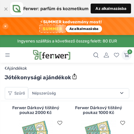
×
Ferwer: parfüm és kozmetikum
Az alkalmazásba
⚡
SUMMER kedvezmény most!
×
SUMMER
Az alkalmazásba
Ingyenes szállítás a következő összeg felett: 80 EUR
0
‹
Ajándékok
Jótékonysági ajándékok
Szűrő
Ferwer Dárkový tištěný
Ferwer Dárkový tištěný
poukaz 2000 Kč
poukaz 1000 Kč