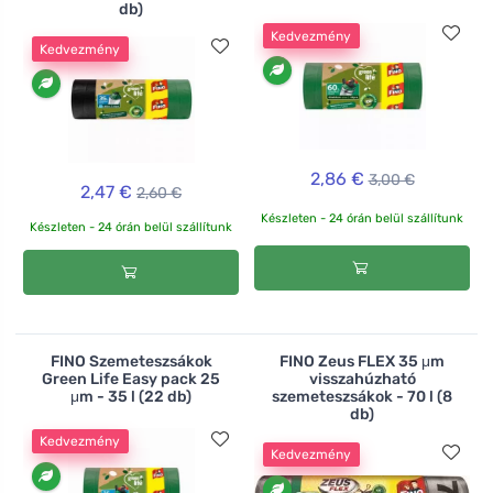
db)
Kedvezmény
Kedvezmény
2,86 €
3,00 €
2,47 €
2,60 €
Készleten - 24 órán belül szállítunk
Készleten - 24 órán belül szállítunk
FINO Szemeteszsákok
FINO Zeus FLEX 35 μm
Green Life Easy pack 25
visszahúzható
μm - 35 l (22 db)
szemeteszsákok - 70 l (8
db)
Kedvezmény
Kedvezmény