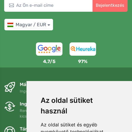
Bejelentkezés
Magyar / EUR
4,7/5
97%
Másnapra és ingyenesen
Ingyenes szállítás a következő összeg felett: 80 EUR
Az oldal sütiket
Ingyenes csere és visszaküldés
használ
Rendelését 90 napon belül bármikor visszaküldheti vagy
kicserélheti.
Az oldal sütiket és egyéb
Támogatjuk a Trees.org-ot
nyomkövető technológiákat