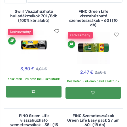
választhat. Az általános hulladékhoz újrahasznosított
anyagokból készült zsákokat használhat, amelyek 35 l-
Swirl Visszahúzható
FINO Green Life
es és 60 l-es méretben kaphatók. A háztartási
hulladékzsákok 70L/8db
visszahúzható
(100% kör alakú)
szemeteszsákok - 60 l (10
biohulladék vagy a kertben keletkező szerves hulladék
db)
esetében használhat papírzacskókat vagy
Kedvezmény
komposztálható zsákokat, amelyek a természetben
Kedvezmény
teljesen lebomlanak.
3,80 €
4,01 €
2,47 €
2,60 €
Készleten - 24 órán belül szállítunk
Készleten - 24 órán belül szállítunk
FINO Green Life
FINO Szemeteszsákok
visszahúzható
Green Life Easy pack 27 μm
szemeteszsákok - 35 l (15
- 60 l (18 db)