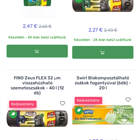
2,47 €
2,60 €
2,27 €
2,40 €
Készleten - 24 órán belül szállítunk
Készleten - 24 órán belül szállítunk
FINO Zeus FLEX 32 μm
Swirl Biokomposztálható
visszahúzható
zsákok fogantyúval (6db) -
szemeteszsákok - 40 l (12
20 l
db)
Kedvezmény
Kedvezmény