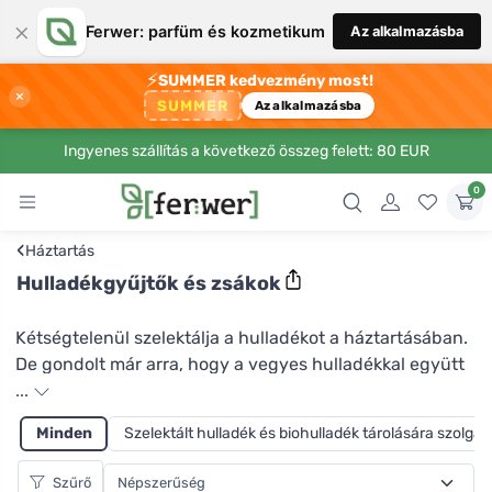
×
Ferwer: parfüm és kozmetikum
Az alkalmazásba
⚡
SUMMER kedvezmény most!
×
SUMMER
Az alkalmazásba
Ingyenes szállítás a következő összeg felett: 80 EUR
0
‹
Háztartás
Hulladékgyűjtők és zsákok
Kétségtelenül szelektálja a hulladékot a háztartásában.
De gondolt már arra, hogy a vegyes hulladékkal együtt
egy vadonatúj műanyag zacskót is a kukába dobjon? Ha
...
nem a régi bevásárlószatyrokat használja a
Minden
Szelektált hulladék és biohulladék tárolására szolgáló
szemétgyűjtéshez, és például a dizájnra bukik, a
Ferwernél számos típusú és méretű szemeteszsák közül
Szűrő