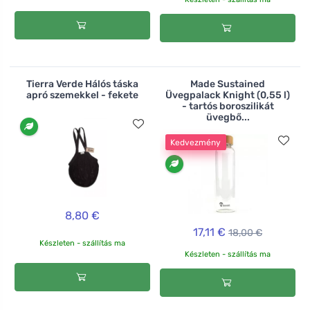
Tierra Verde Hálós táska
Made Sustained
apró szemekkel - fekete
Üvegpalack Knight (0,55 l)
- tartós boroszilikát
üvegbő...
Kedvezmény
8,80 €
17,11 €
18,00 €
Készleten - szállítás ma
Készleten - szállítás ma