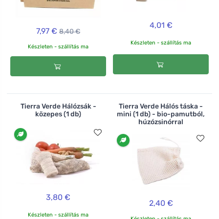
4,01 €
7,97 €
8,40 €
Készleten - szállítás ma
Készleten - szállítás ma
Tierra Verde Hálózsák -
Tierra Verde Hálós táska -
közepes (1 db)
mini (1 db) - bio-pamutból,
húzózsinórral
3,80 €
2,40 €
Készleten - szállítás ma
Készleten - szállítás ma