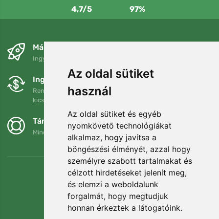
4,7/5
97%
Másnapra és ingyenesen
Ingyenes szállítás a következő összeg felett: 80 EUR
Az oldal sütiket
Ingyenes csere és visszaküldés
használ
Rendelését 90 napon belül bármikor visszaküldheti vagy
kicserélheti.
Az oldal sütiket és egyéb
Támogatjuk a Trees.org-ot
nyomkövető technológiákat
Minden megrendelésért ültetünk egy fát! Bővebben
Rólunk
.
alkalmaz, hogy javítsa a
böngészési élményét, azzal hogy
személyre szabott tartalmakat és
célzott hirdetéseket jelenít meg,
és elemzi a weboldalunk
forgalmát, hogy megtudjuk
honnan érkeztek a látogatóink.