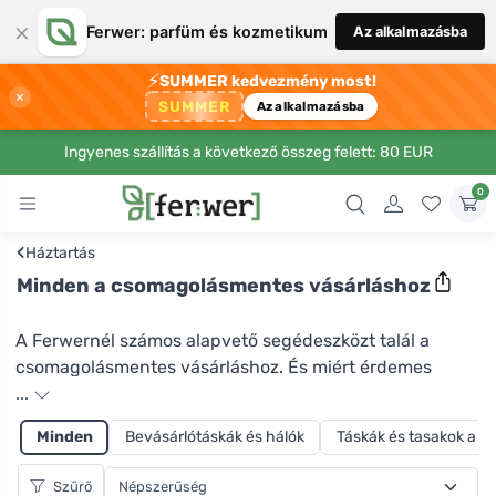
×
Ferwer: parfüm és kozmetikum
Az alkalmazásba
⚡
SUMMER kedvezmény most!
×
SUMMER
Az alkalmazásba
Ingyenes szállítás a következő összeg felett: 80 EUR
0
‹
Háztartás
Minden a csomagolásmentes vásárláshoz
A Ferwernél számos alapvető segédeszközt talál a
csomagolásmentes vásárláshoz. És miért érdemes
csomagolás nélkül vásárolni? Először is azért, mert ha
...
saját zacskókat használ a pékáruk, zöldségek és egyéb
Minden
Bevásárlótáskák és hálók
Táskák és tasakok a 
termékek csomagolásához, jelentősen csökkenti a
műanyag és műanyag hulladék keletkezését. Mint
Szűrő