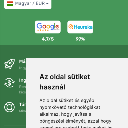
Magyar / EUR
4,7/5
97%
Másnapra és ingyenesen
Ingyenes szállítás a következő összeg felett: 80 EUR
Az oldal sütiket
Ingyenes csere és visszaküldés
használ
Rendelését 90 napon belül bármikor visszaküldheti vagy
kicserélheti.
Az oldal sütiket és egyéb
Támogatjuk a Trees.org-ot
nyomkövető technológiákat
Minden megrendelésért ültetünk egy fát! Bővebben
Rólunk
.
alkalmaz, hogy javítsa a
böngészési élményét, azzal hogy
személyre szabott tartalmakat és