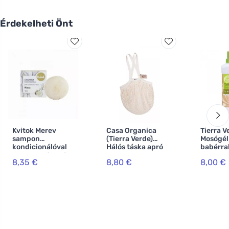
Érdekelheti Önt
Kvitok Merev
Casa Organica
Tierra V
sampon
(Tierra Verde)
Mosógél
kondicionálóval
Hálós táska apró
babérral
Maca XXL (50 g) -
szemekkel -
INNOVATI
8,35 €
8,80 €
8,00 €
serkenti a haj
natúr
növekedését