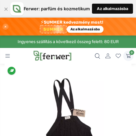
×
Ferwer: parfüm és kozmetikum
Az alkalmazásba
⚡
SUMMER kedvezmény most!
×
SUMMER
Az alkalmazásba
Ingyenes szállítás a következő összeg felett: 80 EUR
0