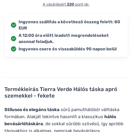
A vásárlásért
220
pont jár.
Ingyenes szállítás a következő összeg felett: 80
EUR
A 12:00 óra előtt leadott megrendeléseket
azonnal feladjuk.
Ingyenes csere és visszaküldés 90 napon belül
Termékleírás
Tierra Verde Hálós táska apró
szemekkel - fekete
Stílusos és elegáns táska
sűrű pamuthálóból válltáska
formában. Alakját tekintve hasonlít a klasszikus
hálós
bevásárlótáskára
, de sokkal sűrűbb szövésű, így apróbb
tárgyakhoz is alkalmas, nemcsak bevásárlásra.