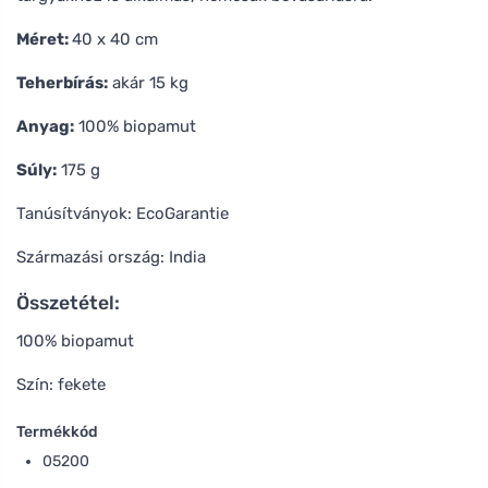
Méret:
40 x 40 cm
Teherbírás:
akár 15 kg
Anyag:
100% biopamut
Súly:
175 g
Tanúsítványok: EcoGarantie
Származási ország: India
Összetétel:
100% biopamut
Szín: fekete
Termékkód
05200