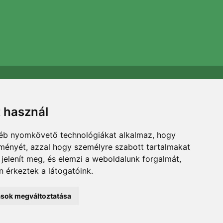
Támogatjuk a Trees.org-ot
Minden megrendelésért ültetünk egy fát! Bővebben
t használ
Rólunk
.
gyéb nyomkövető technológiákat alkalmaz, hogy
lményét, azzal hogy személyre szabott tartalmakat
 jelenít meg, és elemzi a weboldalunk forgalmát,
 érkeztek a látogatóink.
tások megváltoztatása