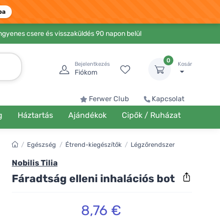
ba
Ingyenes csere és visszaküldés 90 napon belül
0
Bejelentkezés
Kosár
Fiókom
Ferwer Club
Kapcsolat
g
Háztartás
Ajándékok
Cipők / Ruházat
/
Egészség
/
Étrend-kiegészítők
/
Légzőrendszer
Nobilis Tilia
Fáradtság elleni inhalációs bot
8,76 €