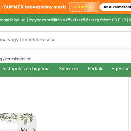
⚡
SUMMER kedvezmény most!
SUMMER
Az alkalmazás
nnal feladjuk. |
Ingyenes szállítás a következő összeg felett: 80 EUR
| 
gykereskedelem
Testápolás és higiénia
Gyerekek
Férfiak
Egészsé