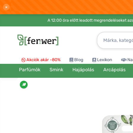
×
A 12:00 óra előtt leadott megrendeléseket azo
Akciók akár -80%
Blog
Lexikon
Na
Parfümök
Smink
Hajápolás
Arcápolás