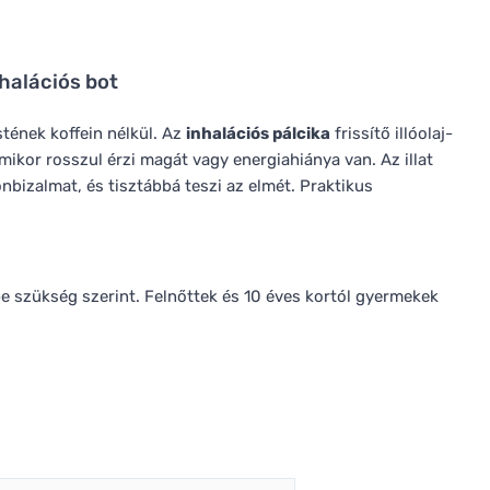
nhalációs bot
stének koffein nélkül. Az
inhalációs pálcika
frissítő illóolaj-
amikor rosszul érzi magát vagy energiahiánya van. Az illat
 önbizalmat, és tisztábbá teszi az elmét. Praktikus
be szükség szerint. Felnőttek és 10 éves kortól gyermekek