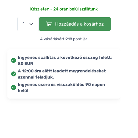
Készleten - 24 órán belül szállítunk
Hozzáadás a kosárhoz
A vásárlásért
219
pont jár.
Ingyenes szállítás a következő összeg felett:
80 EUR
A 12:00 óra előtt leadott megrendeléseket
azonnal feladjuk.
Ingyenes csere és visszaküldés 90 napon
belül