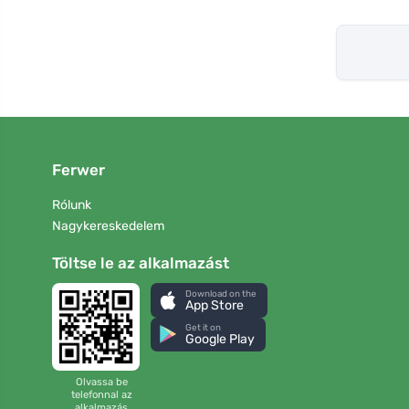
Ferwer
Rólunk
Nagykereskedelem
Töltse le az alkalmazást
Download on the
App Store
Get it on
Google Play
Olvassa be
telefonnal az
alkalmazás