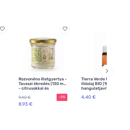
Rozvoněno Illatgyertya -
Tierra Verde Narancs
Tavaszi ébredés (130 ml)
illóolaj BIO (10 ml) -
- citrusokkal és
hangulatjavító
pálmarózsával
4,40 €
9,40 €
-5%
8,93 €