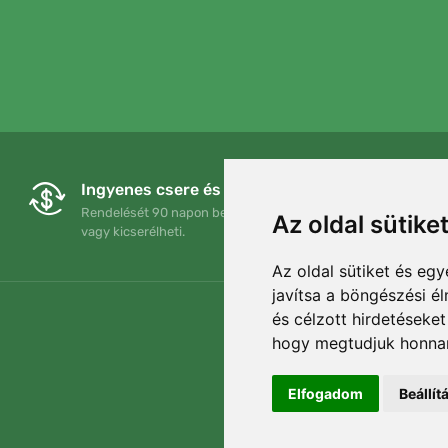
Ingyenes csere és visszaküldés
Rendelését 90 napon belül bármikor visszaküldheti
Az oldal sütike
vagy kicserélheti.
Az oldal sütiket és e
javítsa a böngészési é
és célzott hirdetéseket
hogy megtudjuk honnan
Elfogadom
Beállí