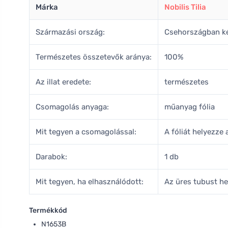
Márka
Nobilis Tilia
Származási ország:
Csehországban ké
Természetes összetevők aránya:
100%
Az illat eredete:
természetes
Csomagolás anyaga:
műanyag fólia
Mit tegyen a csomagolással:
A fóliát helyezze
Darabok:
1 db
Mit tegyen, ha elhasználódott:
Az üres tubust h
Termékkód
N1653B