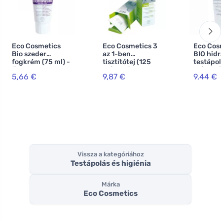
Eco Cosmetics
Eco Cosmetics 3
Eco Cos
Bio szeder
az 1-ben
BIO hidr
fogkrém (75 ml) -
tisztítótej (125
testápol
fluoridmentes
ml) - még a
ml) - sző
5,66 €
9,87 €
9,44 €
vízálló sminket is
és grán
eltávolítja.
Vissza a kategóriához
Testápolás és higiénia
Márka
Eco Cosmetics