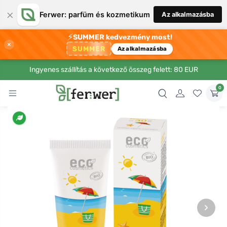
×
Ferwer: parfüm és kozmetikum
Az alkalmazásba
⚡
SUMMER kedvezmény most!
×
SUMMER
Az alkalmazásba
Ingyenes szállítás a következő összeg felett: 80 EUR
0
›