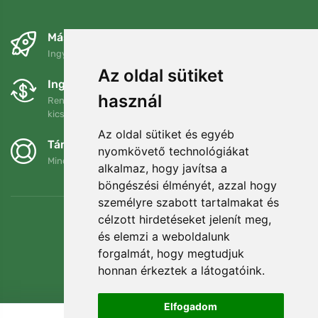
Másnapra és ingyenesen
Ingyenes szállítás a következő összeg felett: 80 EUR
Az oldal sütiket
Ingyenes csere és visszaküldés
használ
Rendelését 90 napon belül bármikor visszaküldheti vagy
kicserélheti.
Az oldal sütiket és egyéb
Támogatjuk a Trees.org-ot
nyomkövető technológiákat
Minden megrendelésért ültetünk egy fát! Bővebben
Rólunk
.
alkalmaz, hogy javítsa a
böngészési élményét, azzal hogy
személyre szabott tartalmakat és
célzott hirdetéseket jelenít meg,
és elemzi a weboldalunk
forgalmát, hogy megtudjuk
honnan érkeztek a látogatóink.
Elfogadom