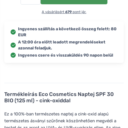
A vásárlásért
679
pont jár.
Ingyenes szállítás a következő összeg felett: 80
EUR
A 12:00 óra előtt leadott megrendeléseket
azonnal feladjuk.
Ingyenes csere és visszaküldés 90 napon belül
Termékleírás
Eco Cosmetics Naptej SPF 30
BIO (125 ml) - cink-oxiddal
Ez a 100%-ban természetes naptej a cink-oxid alapú
természetes ásványi szűrőnek köszönhetően megvédi a
testet és az arcot az UVA- és UVB-sugárzás ellen. Az aloe