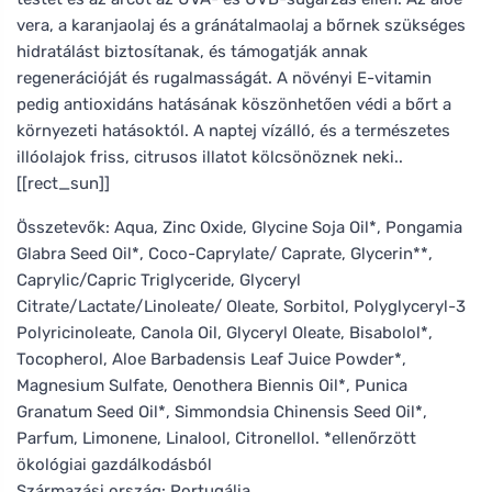
vera, a karanjaolaj és a gránátalmaolaj a bőrnek szükséges
hidratálást biztosítanak, és támogatják annak
regenerációját és rugalmasságát. A növényi E-vitamin
pedig antioxidáns hatásának köszönhetően védi a bőrt a
környezeti hatásoktól. A naptej vízálló, és a természetes
illóolajok friss, citrusos illatot kölcsönöznek neki..
[[rect_sun]]
Összetevők: Aqua, Zinc Oxide, Glycine Soja Oil*, Pongamia
Glabra Seed Oil*, Coco-Caprylate/ Caprate, Glycerin**,
Caprylic/Capric Triglyceride, Glyceryl
Citrate/Lactate/Linoleate/ Oleate, Sorbitol, Polyglyceryl-3
Polyricinoleate, Canola Oil, Glyceryl Oleate, Bisabolol*,
Tocopherol, Aloe Barbadensis Leaf Juice Powder*,
Magnesium Sulfate, Oenothera Biennis Oil*, Punica
Granatum Seed Oil*, Simmondsia Chinensis Seed Oil*,
Parfum, Limonene, Linalool, Citronellol. *ellenőrzött
ökológiai gazdálkodásból
Származási ország: Portugália