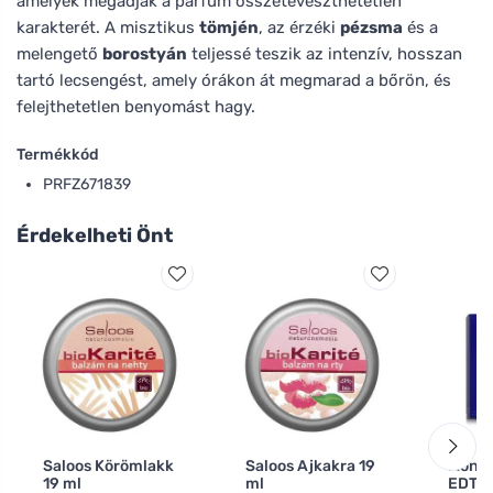
amelyek megadják a parfüm összetéveszthetetlen
karakterét. A misztikus
tömjén
, az érzéki
pézsma
és a
melengető
borostyán
teljessé teszik az intenzív, hosszan
tartó lecsengést, amely órákon át megmarad a bőrön, és
felejthetetlen benyomást hagy.
Termékkód
PRFZ671839
Érdekelheti Önt
Saloos Körömlakk
Saloos Ajkakra 19
Monta
19 ml
ml
EDT p