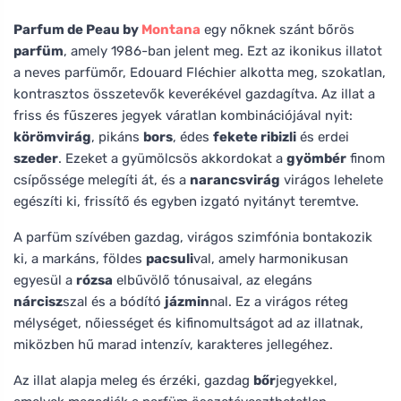
Parfum de Peau by
Montana
egy nőknek szánt bőrös
parfüm
, amely 1986-ban jelent meg. Ezt az ikonikus illatot
a neves parfümőr, Edouard Fléchier alkotta meg, szokatlan,
kontrasztos összetevők keverékével gazdagítva. Az illat a
friss és fűszeres jegyek váratlan kombinációjával nyit:
körömvirág
, pikáns
bors
, édes
fekete ribizli
és erdei
szeder
. Ezeket a gyümölcsös akkordokat a
gyömbér
finom
csípőssége melegíti át, és a
narancsvirág
virágos lehelete
egészíti ki, frissítő és egyben izgató nyitányt teremtve.
A parfüm szívében gazdag, virágos szimfónia bontakozik
ki, a markáns, földes
pacsuli
val, amely harmonikusan
egyesül a
rózsa
elbűvölő tónusaival, az elegáns
nárcisz
szal és a bódító
jázmin
nal. Ez a virágos réteg
mélységet, nőiességet és kifinomultságot ad az illatnak,
miközben hű marad intenzív, karakteres jellegéhez.
Az illat alapja meleg és érzéki, gazdag
bőr
jegyekkel,