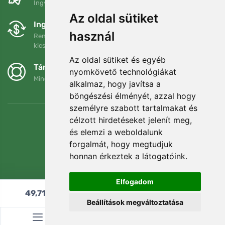
Ingyenes szállítás a következő összeg felett: 80 EUR
Az oldal sütiket
Ingyenes csere és visszaküldés
használ
Rendelését 90 napon belül bármikor visszaküldheti vagy
kicserélheti.
Az oldal sütiket és egyéb
Támogatjuk a Trees.org-ot
nyomkövető technológiákat
Minden megrendelésért ültetünk egy fát! Bővebben
Rólunk
.
alkalmaz, hogy javítsa a
böngészési élményét, azzal hogy
személyre szabott tartalmakat és
célzott hirdetéseket jelenít meg,
és elemzi a weboldalunk
forgalmát, hogy megtudjuk
honnan érkeztek a látogatóink.
Elfogadom
49,71
€
Hozzáadás a kosárhoz
Beállítások megváltoztatása
© Topshelf s.r.o. Minden jog fenntartva.