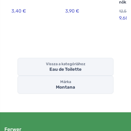
nőkn
3,40 €
3,90 €
12,58 
9,68 
Vissza a kategóriához
Eau de Toilette
Márka
Montana
Ferwer