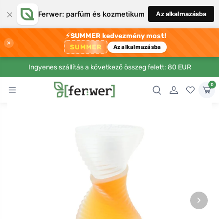
×
Ferwer: parfüm és kozmetikum
Az alkalmazásba
⚡
SUMMER kedvezmény most!
×
SUMMER
Az alkalmazásba
Ingyenes szállítás a következő összeg felett: 80 EUR
0
›