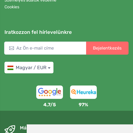
Személyes adatok védelme
Cookies
Iratkozzon fel hírlevelünkre
Bejelentkezés
Magyar / EUR
4,7/5
97%
Másnapra és ingyenesen