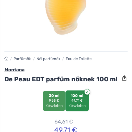
/
Parfümök
/
Női parfümök
/
Eau de Toilette
Montana
De Peau EDT parfüm nőknek 100 ml
30 ml
100 ml
9,68 €
49,71 €
Készleten
Készleten
64,61
€
49,71
€