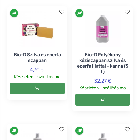
Bio-D Szilva és eperfa
Bio-D Folyékony
szappan
kéziszappan szilva és
eperfa illattal - kanna (5
4,61 €
L)
Készleten - szállítás ma
32,27 €
Készleten - szállítás ma