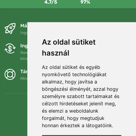
4,7/5
97%
Másnapra és ingyenesen
Ingyenes szállítás a következő összeg felett: 80 EUR
Az oldal sütiket
Ingyenes csere és visszaküldés
használ
Rendelését 90 napon belül bármikor visszaküldheti vagy
kicserélheti.
Az oldal sütiket és egyéb
Támogatjuk a Trees.org-ot
nyomkövető technológiákat
Minden megrendelésért ültetünk egy fát! Bővebben
Rólunk
.
alkalmaz, hogy javítsa a
böngészési élményét, azzal hogy
személyre szabott tartalmakat és
célzott hirdetéseket jelenít meg,
és elemzi a weboldalunk
forgalmát, hogy megtudjuk
honnan érkeztek a látogatóink.