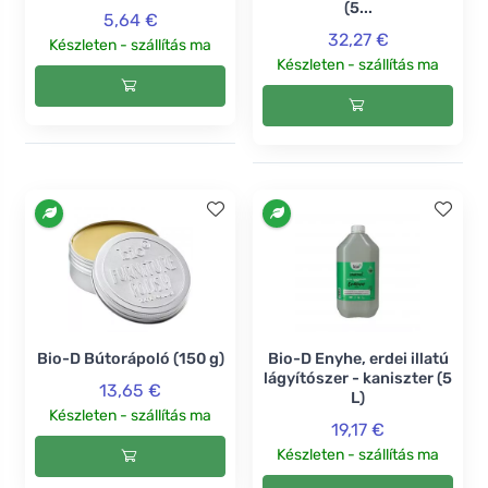
(5...
5,64 €
32,27 €
Készleten - szállítás ma
Készleten - szállítás ma
Bio-D Bútorápoló (150 g)
Bio-D Enyhe, erdei illatú
lágyítószer - kaniszter (5
13,65 €
L)
Készleten - szállítás ma
19,17 €
Készleten - szállítás ma