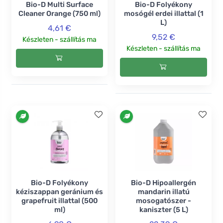
Bio-D Multi Surface
Bio-D Folyékony
Cleaner Orange (750 ml)
mosógél erdei illattal (1
L)
4,61 €
9,52 €
Készleten - szállítás ma
Készleten - szállítás ma
Bio-D Folyékony
Bio-D Hipoallergén
kéziszappan geránium és
mandarin illatú
grapefruit illattal (500
mosogatószer -
ml)
kaniszter (5 L)