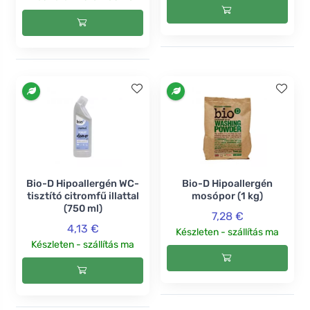
Bio-D Hipoallergén WC-
Bio-D Hipoallergén
tisztító citromfű illattal
mosópor (1 kg)
(750 ml)
7,28 €
4,13 €
Készleten - szállítás ma
Készleten - szállítás ma