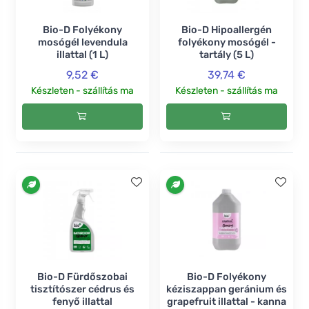
Bio-D Folyékony
Bio-D Hipoallergén
mosógél levendula
folyékony mosógél -
illattal (1 L)
tartály (5 L)
9,52 €
39,74 €
Készleten - szállítás ma
Készleten - szállítás ma
Bio-D Fürdőszobai
Bio-D Folyékony
tisztítószer cédrus és
kéziszappan geránium és
fenyő illattal
grapefruit illattal - kanna