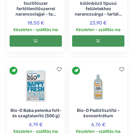
tisztítószer
különböző típusú
fertőtlenítőszerrel
felületekhez
narancsolajjal - ta...
narancssárga - tartál...
18,50 €
23,90 €
Készleten - szállítás ma
Készleten - szállítás ma
Bio-D Baba pelenka folt-
Bio-D Padlótisztító -
és szagtalanító (500 g)
koncentrátum
4,79 €
6,76 €
Készleten - szállítás ma
Készleten - szállítás ma