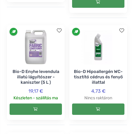
Bio-D Enyhe levendula
Bio-D Hipoallergén WC-
illatú lágyítószer -
tisztító cédrus és fenyő
kaniszter (5 L )
illattal
19,17 €
4,73 €
Készleten - szállítás ma
Nincs raktáron