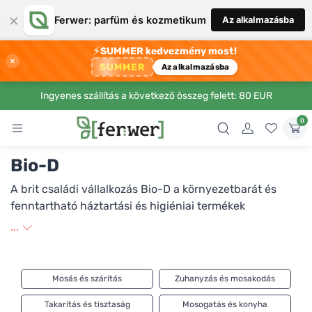
×
Ferwer: parfüm és kozmetikum
Az alkalmazásba
⚡
SUMMER kedvezmény most!
×
SUMMER
Az alkalmazásba
Ingyenes szállítás a következő összeg felett: 80 EUR
0
Bio-D
A brit családi vállalkozás Bio-D a környezetbarát és
fenntartható háztartási és higiéniai termékek
gyártásának sztárja. A márkanév az angol
...
biodegradable, azaz biológiailag lebomló kifejezés
rövidítése, és így van ez minden termékükkel is. A
vállalat növényi alapanyagokat, megújuló
Mosás és szárítás
Zuhanyzás és mosakodás
erőforrásokat, valamint kiváló minőségű és biztonságos
összetevőket használ. A termékeket nem tesztelik
Takarítás és tisztaság
Mosogatás és konyha