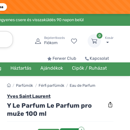
ba
Ingyenes csere és visszaküldés 90 napon belül
0
Bejelentkezés
Kosár
Fiókom
Ferwer Club
Kapcsolat
g
Háztartás
Ajándékok
Cipők / Ruházat
/
Parfümök
/
Férfi parfümök
/
Eau de Parfum
Yves Saint Laurent
Y Le Parfum Le Parfum pro
muže 100 ml