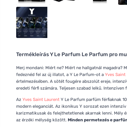
Termékleírás
Y Le Parfum Le Parfum pro mu
Merj mondani: Miért ne? Miért ne hallgatnál magadra? M
fedeznéd fel az új illatot, a Y Le Parfum-ot a
Yves Saint
értelmezésében. A sötét fougére abszolút ereje, intenzív
eredeti férfi számára. Teljesen szabad lelkű. Intenzíven f
Az
Yves Saint Laurent
Y Le Parfum parfüm férfiaknak 100
modern eleganciát. Az ikonikus Y sorozat ezen intenzív 
karizmatikusak és felejthetetlenek akarnak lenni. Mély 
az érzéki mélység között.
Minden permetezés e parfümb