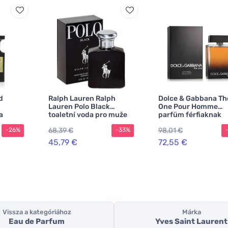
d
Ralph Lauren Ralph
Dolce & Gabbana Th
Lauren Polo Black
One Pour Homme
a
toaletní voda pro muže
parfüm férfiaknak
68,39 €
98,01 €
-26%
-33%
45,79 €
72,55 €
Vissza a kategóriához
Márka
Eau de Parfum
Yves Saint Laurent