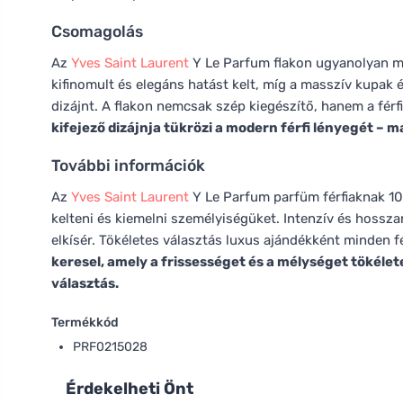
Csomagolás
Az
Yves Saint Laurent
Y Le Parfum flakon ugyanolyan mo
kifinomult és elegáns hatást kelt, míg a masszív kupak 
dizájnt. A flakon nemcsak szép kiegészítő, hanem a férf
kifejező dizájnja tükrözi a modern férfi lényegét – m
További információk
Az
Yves Saint Laurent
Y Le Parfum parfüm férfiaknak 100
kelteni és kiemelni személyiségüket. Intenzív és hoss
elkísér. Tökéletes választás luxus ajándékként minden fér
keresel, amely a frissességet és a mélységet tökéle
választás.
Termékkód
PRF0215028
Érdekelheti Önt