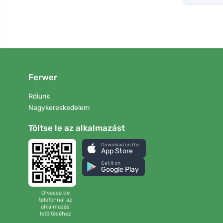
Ferwer
Rólunk
Nagykereskedelem
Töltse le az alkalmazást
Download on the
App Store
Get it on
Google Play
Olvassa be
telefonnal az
alkalmazás
letöltéséhez