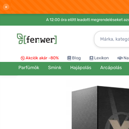
×
A 12:00 óra előtt leadott megrendeléseket azo
Akciók akár -80%
Blog
Lexikon
Na
Parfümök
Smink
Hajápolás
Arcápolás