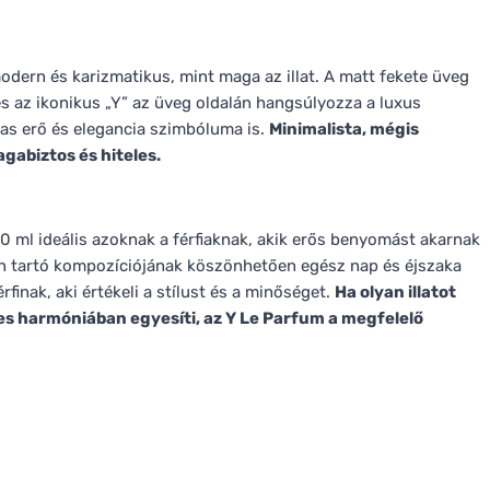
dern és karizmatikus, mint maga az illat. A matt fekete üveg
és az ikonikus „Y” az üveg oldalán hangsúlyozza a luxus
ias erő és elegancia szimbóluma is.
Minimalista, mégis
agabiztos és hiteles.
 ml ideális azoknak a férfiaknak, akik erős benyomást akarnak
zan tartó kompozíciójának köszönhetően egész nap és éjszaka
finak, aki értékeli a stílust és a minőséget.
Ha olyan illatot
tes harmóniában egyesíti, az Y Le Parfum a megfelelő