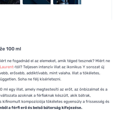
že 100 ml
iért ne fogadnád el az elemeket, amik téged tesznek? Miért ne
 Laurent
-tól? Teljesen intenzív illat az ikonikus Y sorozat új
ebb, erősebb, addiktívabb, mint valaha. Illat a tökéletes,
üggetlen. Soha ne félj kísérletezni.
 ml egy illat, amely megtestesíti az erőt, az önbizalmat és a
változata azoknak a férfiaknak készült, akik bátrak,
és kifinomult kompozíciója tökéletes egyensúly a frissesség és
ől a férfi erő és belső bátorság kifejezése.