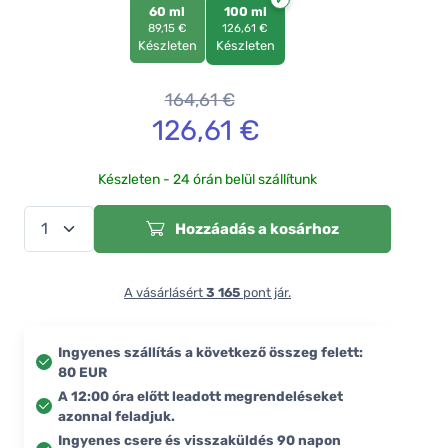
60 ml
100 ml
89,15 €
126,61 €
Készleten
Készleten
164,61
€
126,61
€
Készleten - 24 órán belül szállítunk
Hozzáadás a kosárhoz
A vásárlásért
3 165
pont jár.
Ingyenes szállítás a következő összeg felett:
80 EUR
A 12:00 óra előtt leadott megrendeléseket
azonnal feladjuk.
Ingyenes csere és visszaküldés 90 napon