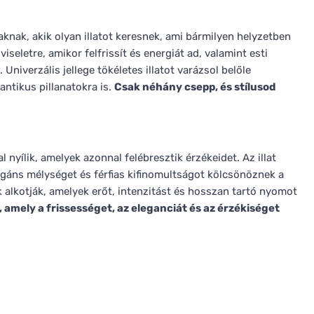
aknak, akik olyan illatot keresnek, ami bármilyen helyzetben
seletre, amikor felfrissít és energiát ad, valamint esti
. Univerzális jellege tökéletes illatot varázsol belőle
ntikus pillanatokra is.
Csak néhány csepp, és stílusod
yílik, amelyek azonnal felébresztik érzékeidet. Az illat
egáns mélységet és férfias kifinomultságot kölcsönöznek a
 alkotják, amelyek erőt, intenzitást és hosszan tartó nyomot
 amely a frissességet, az eleganciát és az érzékiséget