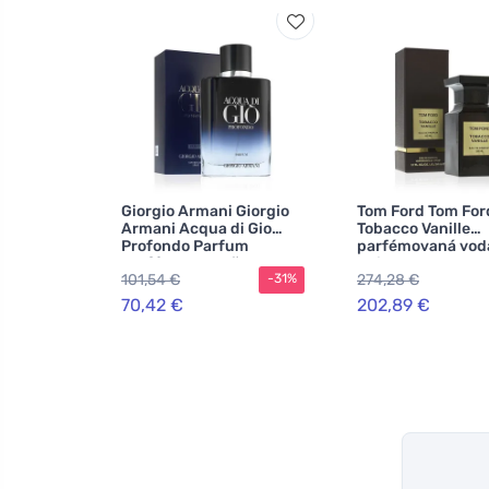
Giorgio Armani Giorgio
Tom Ford Tom For
Armani Acqua di Gio
Tobacco Vanille
Profondo Parfum
parfémovaná vod
parfém pro muže
unisex
101,54 €
274,28 €
-31%
70,42 €
202,89 €