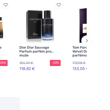
e
Dior Dior Sauvage
Tom Ford Tom Ford
Parfum parfém pro
Velvet Orchid
muže
parfémovaná voda pro
ženy
154,49 €
172,98 €
-26%
-23%
-2
118,82 €
133,05 €