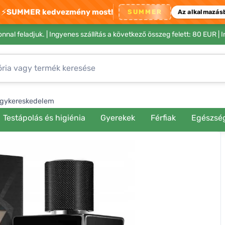
⚡
SUMMER kedvezmény most!
SUMMER
Az alkalmazás
nnal feladjuk. |
Ingyenes szállítás a következő összeg felett: 80 EUR
| 
gykereskedelem
Testápolás és higiénia
Gyerekek
Férfiak
Egészsé