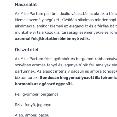
Használat
Az Y Le Parfum parfüm ideális választás azoknak a férfi
kiemeli személyiségüket. Kiválóan alkalmas mindennapi vi
alkalmakra, amikor kiemeli az eleganciát és a férfias bájt
munkahelyi találkozókra, társasági eseményekre és roma
azonnal felejthetetlen élménnyé válik.
Összetétel
Az Y Le Parfum friss gyömbér és bergamot robbanásával n
szívében aromás fenyő és jegenye tűnik fel, amelyek el
parfümnek. Az alapot intenzív pacsuli és ámbra tónusok
biztosítanak.
Gondosan kiegyensúlyozott illatpiramis,
harmonikus egésszé egyesíti.
Fej: gyömbér, bergamot
Szív: fenyő, jegenye
Alap: ámber, pacsuli