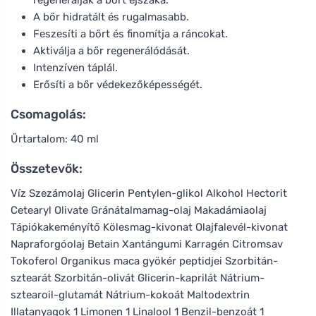
A bőr hidratált és rugalmasabb.
Feszesíti a bőrt és finomítja a ráncokat.
Aktiválja a bőr regenerálódását.
Intenzíven táplál.
Erősíti a bőr védekezőképességét.
Csomagolás:
Űrtartalom: 40 ml
Összetevők:
Víz Szezámolaj Glicerin Pentylen-glikol Alkohol Hectorit
Cetearyl Olivate Gránátalmamag-olaj Makadámiaolaj
Tápiókakeményítő Kölesmag-kivonat Olajfalevél-kivonat
Napraforgóolaj Betain Xantángumi Karragén Citromsav
Tokoferol Organikus maca gyökér peptidjei Szorbitán-
sztearát Szorbitán-olivát Glicerin-kaprilát Nátrium-
sztearoil-glutamát Nátrium-kokoát Maltodextrin
Illatanyagok 1 Limonen 1 Linalool 1 Benzil-benzoát 1