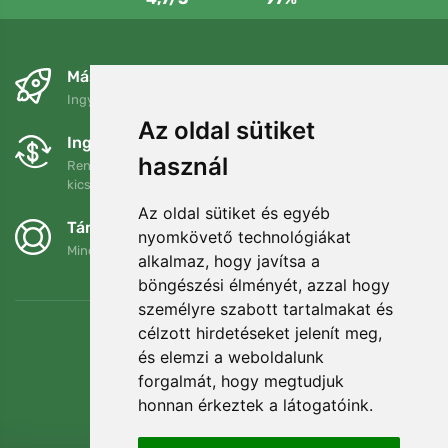
Másnapra és ingyenesen
Ingyenes szállítás a következő összeg felett: 80 EUR
Az oldal sütiket
Ingyenes csere és visszaküldés
használ
Rendelését 90 napon belül bármikor visszaküldheti vagy
kicserélheti.
Az oldal sütiket és egyéb
Támogatjuk a Trees.org-ot
nyomkövető technológiákat
Minden megrendelésért ültetünk egy fát! Bővebben
Rólunk
.
alkalmaz, hogy javítsa a
böngészési élményét, azzal hogy
személyre szabott tartalmakat és
célzott hirdetéseket jelenít meg,
és elemzi a weboldalunk
forgalmát, hogy megtudjuk
honnan érkeztek a látogatóink.