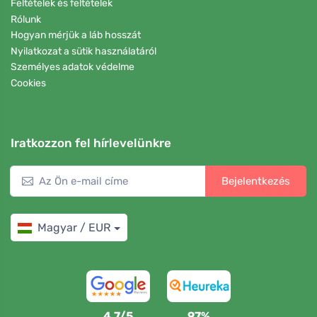
Feltételek és feltételek
Rólunk
Hogyan mérjük a láb hosszát
Nyilatkozat a sütik használatáról
Személyes adatok védelme
Cookies
Iratkozzon fel hírlevelünkre
Bejelentkezés
Magyar / EUR
4,7/5
97%