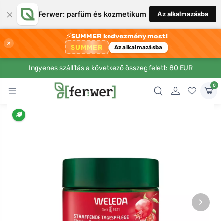
×
Ferwer: parfüm és kozmetikum
Az alkalmazásba
⚡
SUMMER kedvezmény most!
×
SUMMER
Az alkalmazásba
Ingyenes szállítás a következő összeg felett: 80 EUR
0
›