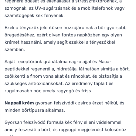
regenerálódását és ellenállását a stresszfaktoroknak, a
szmognak, az UV-sugárzásnak és a mobiltelefonok vagy
számítógépek kék fényének.
Ezek a tényezők jelentősen hozzájárulnak a bőr gyorsabb
öregedéséhez, ezért olyan fontos napközben egy olyan
krémet használni, amely segít ezekkel a tényezőkkel
szemben.
Saját receptúránk gránátalmamag-olajjal és Maca-
peptidekkel regenerálja, hidratálja, láthatóan simítja a bőrt,
csökkenti a finom vonalakat és ráncokat, és biztosítja a
szükséges antioxidánsokat. Az eredmény táplált és
rugalmasabb bőr, amely ragyogó és friss.
Nappali krém
gyorsan felszívódik zsíros érzet nélkül, és
minden bőrtípusra alkalmas.
Gyorsan felszívódó formula kék fény elleni védelemmel,
amely feszesíti a bőrt, és ragyogó megjelenést kölcsönöz