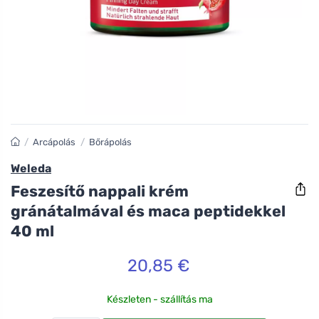
/
Arcápolás
/
Bőrápolás
Weleda
Feszesítő nappali krém
gránátalmával és maca peptidekkel
40 ml
20,85 €
Készleten - szállítás ma