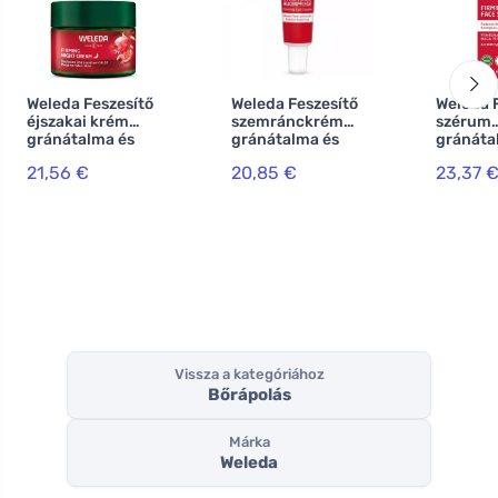
Weleda Feszesítő
Weleda Feszesítő
Weleda 
éjszakai krém
szemránckrém
szérum
gránátalma és
gránátalma és
gránáta
maca
maca
Maca-pe
21,56 €
20,85 €
23,37 
peptidekkel 40
peptidekkel 12 ml
ml
Vissza a kategóriához
Bőrápolás
Márka
Weleda