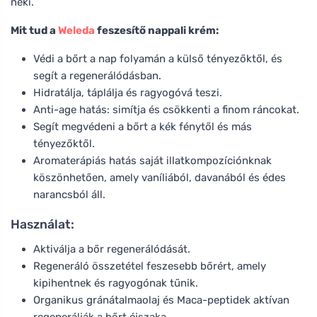
neki.
Mit tud a
Weleda
feszesítő nappali krém:
Védi a bőrt a nap folyamán a külső tényezőktől, és
segít a regenerálódásban.
Hidratálja, táplálja és ragyogóvá teszi.
Anti-age hatás: simítja és csökkenti a finom ráncokat.
Segít megvédeni a bőrt a kék fénytől és más
tényezőktől.
Aromaterápiás hatás saját illatkompozíciónknak
köszönhetően, amely vaníliából, davanából és édes
narancsból áll.
Használat:
Aktiválja a bőr regenerálódását.
Regeneráló összetétel feszesebb bőrért, amely
kipihentnek és ragyogónak tűnik.
Organikus gránátalmaolaj és Maca-peptidek aktívan
regenerálják a bőrt éjszaka.