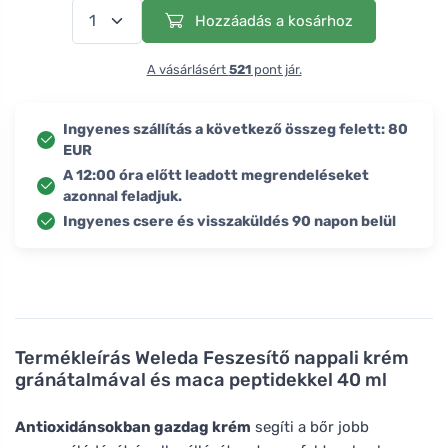
Hozzáadás a kosárhoz
A vásárlásért
521
pont jár.
Ingyenes szállítás a következő összeg felett: 80
EUR
A 12:00 óra előtt leadott megrendeléseket
azonnal feladjuk.
Ingyenes csere és visszaküldés 90 napon belül
Termékleírás
Weleda Feszesítő nappali krém
gránátalmával és maca peptidekkel 40 ml
Antioxidánsokban gazdag krém
segíti a bőr jobb