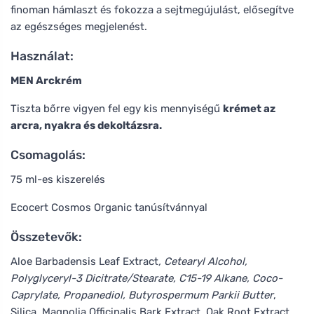
finoman hámlaszt és fokozza a sejtmegújulást, elősegítve
az egészséges megjelenést.
Használat:
MEN Arckrém
Tiszta bőrre vigyen fel egy kis mennyiségű
krémet az
arcra, nyakra és dekoltázsra.
Csomagolás:
75 ml-es kiszerelés
Ecocert Cosmos Organic tanúsítvánnyal
Összetevők:
Aloe Barbadensis Leaf Extract
, Cetearyl Alcohol,
Polyglyceryl-3 Dicitrate/Stearate, C15-19 Alkane, Coco-
Caprylate, Propanediol, Butyrospermum Parkii Butter
,
Silica, Magnolia Officinalis Bark Extract, Oak Root Extract,