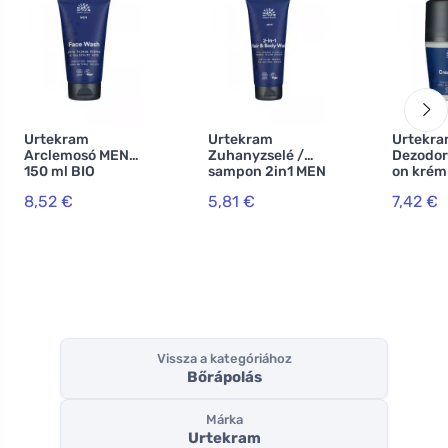
Urtekram
Urtekram
Urtekr
Arclemosó MEN
Zuhanyzselé /
Dezodorá
150 ml BIO
sampon 2in1 MEN
on krém
150 ml BIO
ml BIO
8,52 €
5,81 €
7,42 €
Vissza a kategóriához
Bőrápolás
Márka
Urtekram