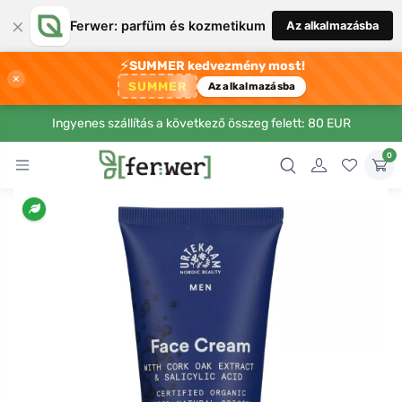
×
Ferwer: parfüm és kozmetikum
Az alkalmazásba
⚡
SUMMER kedvezmény most!
×
SUMMER
Az alkalmazásba
Ingyenes szállítás a következő összeg felett: 80 EUR
0