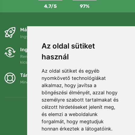
4,7/5
97%
Másnapra és ingyenesen
Ingyenes szállítás a következő összeg felett: 80 EUR
Az oldal sütiket
Ingyenes csere és visszaküldés
használ
Rendelését 90 napon belül bármikor visszaküldheti vagy
kicserélheti.
Az oldal sütiket és egyéb
Támogatjuk a Trees.org-ot
nyomkövető technológiákat
Minden megrendelésért ültetünk egy fát! Bővebben
Rólunk
.
alkalmaz, hogy javítsa a
böngészési élményét, azzal hogy
személyre szabott tartalmakat és
célzott hirdetéseket jelenít meg,
és elemzi a weboldalunk
forgalmát, hogy megtudjuk
honnan érkeztek a látogatóink.