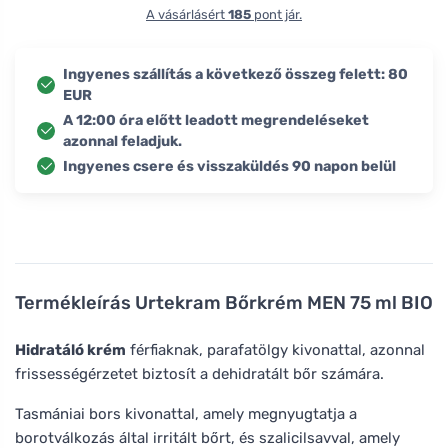
A vásárlásért
185
pont jár.
Ingyenes szállítás a következő összeg felett: 80
EUR
A 12:00 óra előtt leadott megrendeléseket
azonnal feladjuk.
Ingyenes csere és visszaküldés 90 napon belül
Termékleírás
Urtekram Bőrkrém MEN 75 ml BIO
Hidratáló krém
férfiaknak, parafatölgy kivonattal, azonnal
frissességérzetet biztosít a dehidratált bőr számára.
Tasmániai bors kivonattal, amely megnyugtatja a
borotválkozás által irritált bőrt, és szalicilsavval, amely