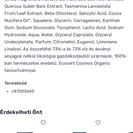
Quercus Suber Bark Extract, Tasmannia Lanceolata
Fruit/Leaf Extract, Beta-Sitosterol, Salicylic Acid, Cocos
Nucifera Oil*, Squalene, Glycerin, Carrageenan, Xanthan
Gum, Sodium Gluconate, Tocopherol, Lactic Acid, Sodium
Hydroxide, Aqua, Water, Glyceryl Caprylate, Glyceryl
Undecylenate, Parfum, Citronellol, Eugenol, Limonene,
Linalool. Az összetétel 73%-a és 73% víz és ásványi
anyagok nélkül ökológiai gazdálkodásból származik. 100%-
ban természetes eredetű. Ecocert Cosmos Organic
tanúsítvánnyal.
Termékkód
UK1000645
Érdekelheti Önt