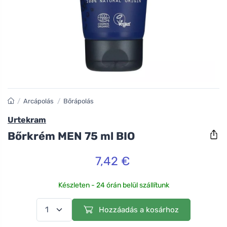
/
Arcápolás
/
Bőrápolás
Urtekram
Bőrkrém MEN 75 ml BIO
7,42 €
Készleten - 24 órán belül szállítunk
Hozzáadás a kosárhoz