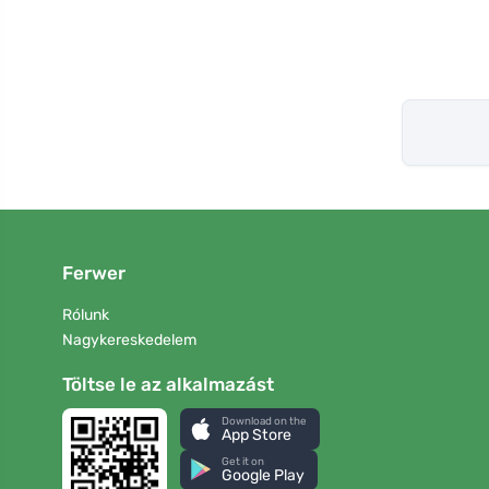
Ferwer
Rólunk
Nagykereskedelem
Töltse le az alkalmazást
Download on the
App Store
Get it on
Google Play