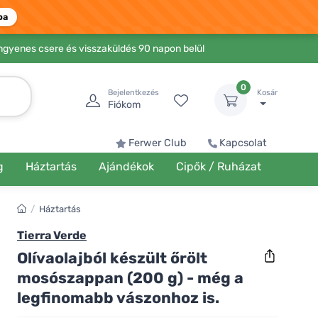
ba
Ingyenes csere és visszaküldés 90 napon belül
0
Bejelentkezés
Kosár
Fiókom
Ferwer Club
Kapcsolat
g
Háztartás
Ajándékok
Cipők / Ruházat
/
Háztartás
Tierra Verde
Olívaolajból készült őrölt
mosószappan (200 g) - még a
legfinomabb vászonhoz is.