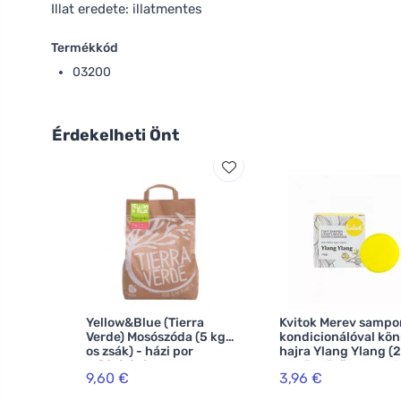
Illat eredete: illatmentes
Termékkód
03200
Érdekelheti Önt
Yellow&Blue (Tierra
Kvitok Merev sampo
Verde) Mosószóda (5 kg-
kondicionálóval kö
os zsák) - házi por
hajra Ylang Ylang (2
előállításához
- gyönyörűen habzi
9,60 €
3,96 €