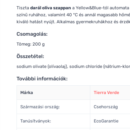
Tiszta
darál olíva szappan
a Yellow&Blue-tól automata
színű ruhához, valamint 40 °C és annál magasabb hőmé
kiváló hatást nyújt. Alkalmas gyermekruhákhoz és érzék
Csomagolás:
Tömeg: 200 g
Összetétel:
sodium olivate (olívaolaj), sodium chloride (nátrium-klor
További információk:
Márka
Tierra Verde
Származási ország:
Csehország
Tanúsítványok:
EcoGarantie