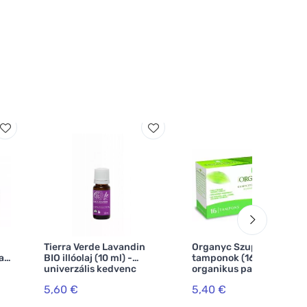
Tierra Verde Lavandin
Organyc Szuper
pan
BIO illóolaj (10 ml) -
tamponok (16 db) - 100%
univerzális kedvenc
organikus pamut, 3
csepp
5,60 €
5,40 €