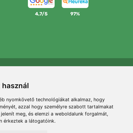
4,7/5
97%
Támogatjuk a Trees.org-ot
Minden megrendelésért ültetünk egy fát! Bővebben
t használ
Rólunk
.
gyéb nyomkövető technológiákat alkalmaz, hogy
lményét, azzal hogy személyre szabott tartalmakat
 jelenít meg, és elemzi a weboldalunk forgalmát,
 érkeztek a látogatóink.