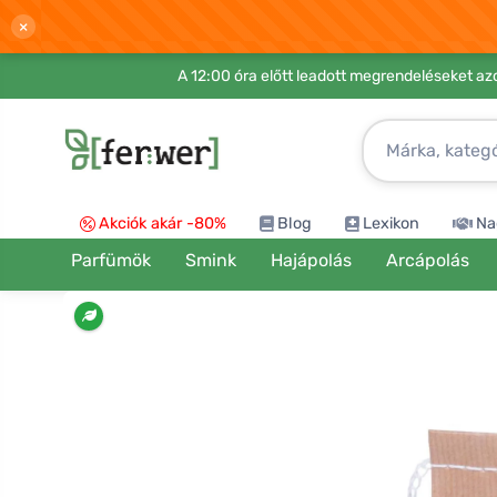
×
A 12:00 óra előtt leadott megrendeléseket azo
Akciók akár -80%
Blog
Lexikon
Na
Parfümök
Smink
Hajápolás
Arcápolás