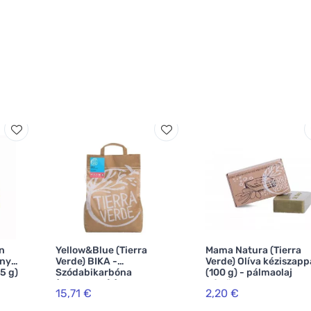
n
Yellow&Blue (Tierra
Mama Natura (Tierra
nnyű
Verde) BIKA -
Verde) Olíva kéziszap
5 g)
Szódabikarbóna
(100 g) - pálmaolaj
k
(Bikarbona) (5 kg-os
nélkül
15,71 €
2,20 €
zsák)