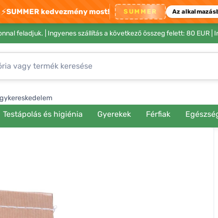
⚡
SUMMER kedvezmény most!
SUMMER
Az alkalmazás
nnal feladjuk. |
Ingyenes szállítás a következő összeg felett: 80 EUR
| 
gykereskedelem
Testápolás és higiénia
Gyerekek
Férfiak
Egészsé