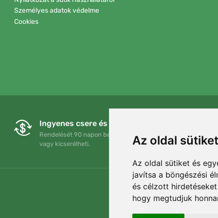
Személyes adatok védelme
Cookies
Ingyenes csere és visszaküldés
Rendelését 90 napon belül bármikor visszaküldheti
Az oldal sütike
vagy kicserélheti.
Az oldal sütiket és e
javítsa a böngészési é
és célzott hirdetéseket
hogy megtudjuk honnan