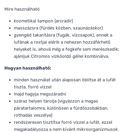
Mire használható
kozmetikai tampon (arcradír)
masszázsra (fürdés közben, szaunázáskor)
gyengéd takarításra (fugák, vízcsapok), ennek a
lufának a rostjai elérik a nehezen hozzáférhető
helyeket is, ahová még a fogkefe sem merészkedik;
ajánljuk Citromos vízkőoldó géllel kombinálva.
Hogyan használható:
minden használat után alaposan öblítse át a lufát
tiszta, forró vízzel
majd hagyja megszáradni
száraz helyen tárolja (vigyázzon a magas
páratartalomra, különösen a fürdőszobákban,
rothadás veszélye)
rendszeresen tisztítsa forró vízzel a lufát, ezzel
megakadályozza a nem kívánt mikroorganizmusok