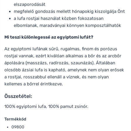
elszaporodását
megfelelő gondozás mellett hónapokig kiszolgálja Önt
a lufa rostjai használat közben fokozatosan
elbomlanak, maradványai könnyen komposztálhatók
Mi teszi különlegessé az egyiptomi lufát?
Az egyiptomi lufának sűrű, rugalmas, finom és porózus
rostjai vannak, ezért kiválóan alkalmas a bőr és az arcbőr
ápolására (masszázs, radírozás, szaunázás). Általában
olcsóbb ázsiai lufa is kapható, amelynek nem olyan erősek
a rostjai, rosszabbul ellenáll a víznek, és nem olyan
kellemes a bőrrel érintkezve.
Összetétel:
100% egyiptomi lufa, 100% pamut zsinór.
Termékkód
09800