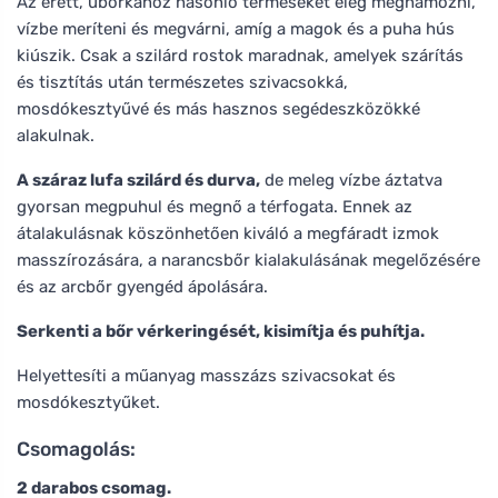
Az érett, uborkához hasonló terméseket elég meghámozni,
vízbe meríteni és megvárni, amíg a magok és a puha hús
kiúszik. Csak a szilárd rostok maradnak, amelyek szárítás
és tisztítás után természetes szivacsokká,
mosdókesztyűvé és más hasznos segédeszközökké
alakulnak.
A száraz lufa szilárd és durva,
de meleg vízbe áztatva
gyorsan megpuhul és megnő a térfogata. Ennek az
átalakulásnak köszönhetően kiváló a megfáradt izmok
masszírozására, a narancsbőr kialakulásának megelőzésére
és az arcbőr gyengéd ápolására.
Serkenti a bőr vérkeringését, kisimítja és puhítja.
Helyettesíti a műanyag masszázs szivacsokat és
mosdókesztyűket.
Csomagolás:
2 darabos csomag.