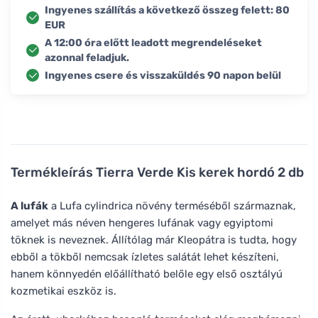
Ingyenes szállítás a következő összeg felett: 80
EUR
A 12:00 óra előtt leadott megrendeléseket
azonnal feladjuk.
Ingyenes csere és visszaküldés 90 napon belül
Termékleírás
Tierra Verde Kis kerek hordó 2 db
A lufák
a Lufa cylindrica növény terméséből származnak,
amelyet más néven hengeres lufának vagy egyiptomi
töknek is neveznek. Állítólag már Kleopátra is tudta, hogy
ebből a tökből nemcsak ízletes salátát lehet készíteni,
hanem könnyedén előállítható belőle egy első osztályú
kozmetikai eszköz is.