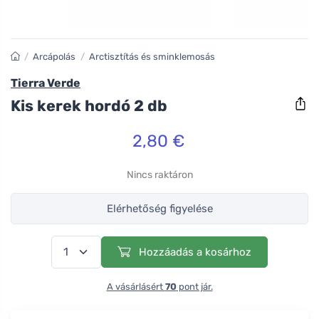
/
Arcápolás
/
Arctisztítás és sminklemosás
Tierra Verde
Kis kerek hordó 2 db
2,80 €
Nincs raktáron
Elérhetőség figyelése
Hozzáadás a kosárhoz
A vásárlásért
70
pont jár.