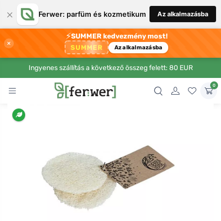
×
Ferwer: parfüm és kozmetikum
Az alkalmazásba
⚡
SUMMER kedvezmény most!
×
SUMMER
Az alkalmazásba
Ingyenes szállítás a következő összeg felett: 80 EUR
0