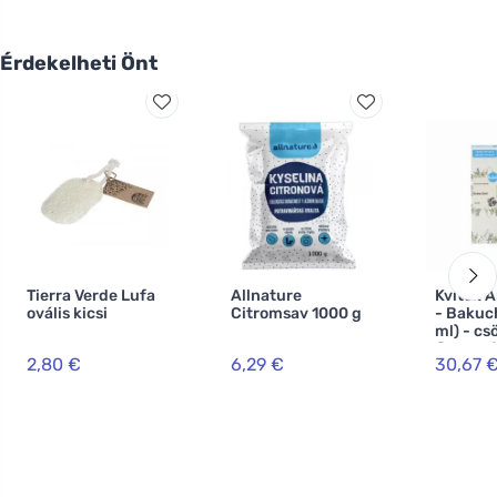
Érdekelheti Önt
Tierra Verde Lufa
Allnature
Kvitok 
ovális kicsi
Citromsav 1000 g
- Bakuch
ml) - cs
finom r
2,80 €
6,29 €
30,67 