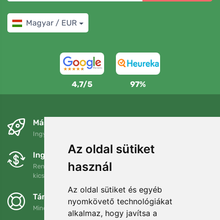
Magyar / EUR
4,7/5
97%
Másnapra és ingyenesen
Ingyenes szállítás a következő összeg felett: 80 EUR
Az oldal sütiket
Ingyenes csere és visszaküldés
használ
Rendelését 90 napon belül bármikor visszaküldheti vagy
kicserélheti.
Az oldal sütiket és egyéb
Támogatjuk a Trees.org-ot
nyomkövető technológiákat
Minden megrendelésért ültetünk egy fát! Bővebben
Rólunk
.
alkalmaz, hogy javítsa a