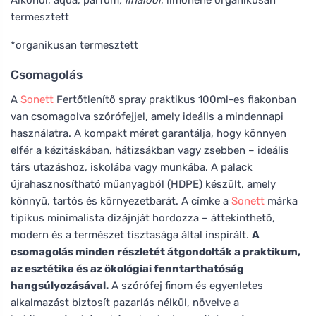
termesztett
*organikusan termesztett
Csomagolás
A
Sonett
Fertőtlenítő spray praktikus 100ml-es flakonban
van csomagolva szórófejjel, amely ideális a mindennapi
használatra. A kompakt méret garantálja, hogy könnyen
elfér a kézitáskában, hátizsákban vagy zsebben – ideális
társ utazáshoz, iskolába vagy munkába. A palack
újrahasznosítható műanyagból (HDPE) készült, amely
könnyű, tartós és környezetbarát. A címke a
Sonett
márka
tipikus minimalista dizájnját hordozza – áttekinthető,
modern és a természet tisztasága által inspirált.
A
csomagolás minden részletét átgondolták a praktikum,
az esztétika és az ökológiai fenntarthatóság
hangsúlyozásával.
A szórófej finom és egyenletes
alkalmazást biztosít pazarlás nélkül, növelve a