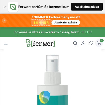
×
Ferwer: parfüm és kozmetikum
Az alkalmazásba
⚡
SUMMER kedvezmény most!
×
SUMMER
Az alkalmazásba
Ingyenes szállítás a következő összeg felett: 80 EUR
0