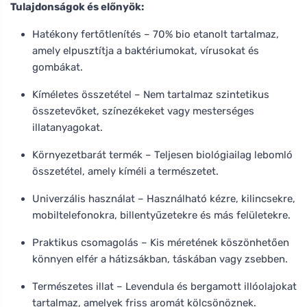
Tulajdonságok és előnyök:
Hatékony fertőtlenítés – 70% bio etanolt tartalmaz,
amely elpusztítja a baktériumokat, vírusokat és
gombákat.
Kíméletes összetétel – Nem tartalmaz szintetikus
összetevőket, színezékeket vagy mesterséges
illatanyagokat.
Környezetbarát termék – Teljesen biológiailag lebomló
összetétel, amely kíméli a természetet.
Univerzális használat – Használható kézre, kilincsekre,
mobiltelefonokra, billentyűzetekre és más felületekre.
Praktikus csomagolás – Kis méretének köszönhetően
könnyen elfér a hátizsákban, táskában vagy zsebben.
Természetes illat – Levendula és bergamott illóolajokat
tartalmaz, amelyek friss aromát kölcsönöznek.