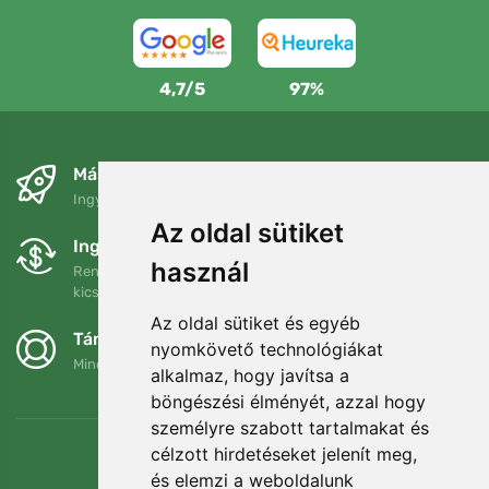
4,7/5
97%
Másnapra és ingyenesen
Ingyenes szállítás a következő összeg felett: 80 EUR
Az oldal sütiket
Ingyenes csere és visszaküldés
használ
Rendelését 90 napon belül bármikor visszaküldheti vagy
kicserélheti.
Az oldal sütiket és egyéb
Támogatjuk a Trees.org-ot
nyomkövető technológiákat
Minden megrendelésért ültetünk egy fát! Bővebben
Rólunk
.
alkalmaz, hogy javítsa a
böngészési élményét, azzal hogy
személyre szabott tartalmakat és
célzott hirdetéseket jelenít meg,
és elemzi a weboldalunk