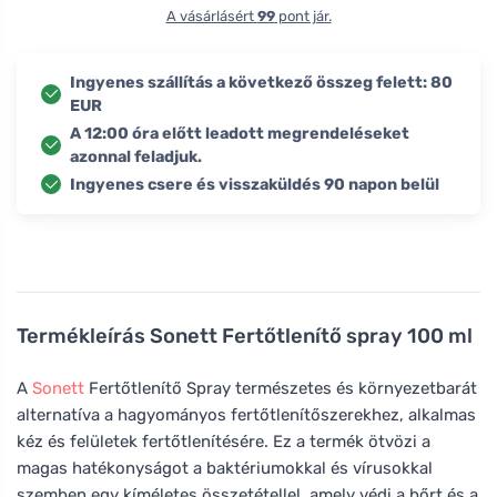
A vásárlásért
99
pont jár.
Ingyenes szállítás a következő összeg felett: 80
EUR
A 12:00 óra előtt leadott megrendeléseket
azonnal feladjuk.
Ingyenes csere és visszaküldés 90 napon belül
Termékleírás
Sonett Fertőtlenítő spray 100 ml
A
Sonett
Fertőtlenítő Spray természetes és környezetbarát
alternatíva a hagyományos fertőtlenítőszerekhez, alkalmas
kéz és felületek fertőtlenítésére. Ez a termék ötvözi a
magas hatékonyságot a baktériumokkal és vírusokkal
szemben egy kíméletes összetétellel, amely védi a bőrt és a