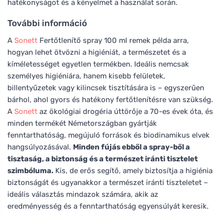
hatékonyságot és a kényelmet a használat során.
További információ
A
Sonett
Fertőtlenítő spray 100 ml remek példa arra,
hogyan lehet ötvözni a higiéniát, a természetet és a
kíméletességet egyetlen termékben. Ideális nemcsak
személyes higiéniára, hanem kisebb felületek,
billentyűzetek vagy kilincsek tisztítására is – egyszerűen
bárhol, ahol gyors és hatékony fertőtlenítésre van szükség.
A
Sonett
az ökológiai drogéria úttörője a 70-es évek óta, és
minden termékét Németországban gyártják
fenntarthatóság, megújuló források és biodinamikus elvek
hangsúlyozásával.
Minden fújás ebből a spray-ből a
tisztaság, a biztonság és a természet iránti tisztelet
szimbóluma.
Kis, de erős segítő, amely biztosítja a higiénia
biztonságát és ugyanakkor a természet iránti tiszteletet –
ideális választás mindazok számára, akik az
eredményesség és a fenntarthatóság egyensúlyát keresik.