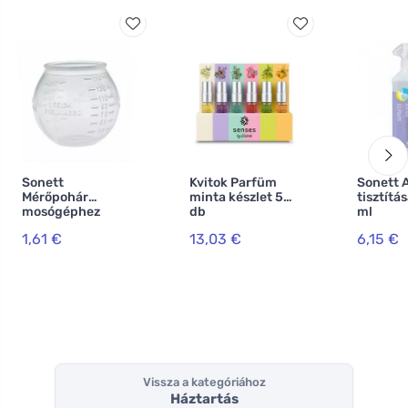
Sonett
Kvitok Parfüm
Sonett 
Mérőpohár
minta készlet 5
tisztítá
mosógéphez
db
ml
1,61 €
13,03 €
6,15 €
Vissza a kategóriához
Háztartás