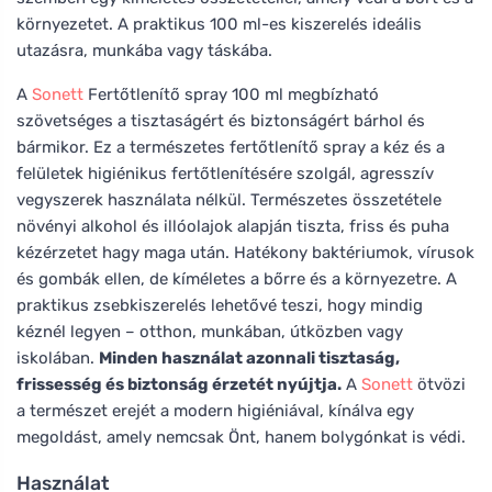
környezetet. A praktikus 100 ml-es kiszerelés ideális
utazásra, munkába vagy táskába.
A
Sonett
Fertőtlenítő spray 100 ml megbízható
szövetséges a tisztaságért és biztonságért bárhol és
bármikor. Ez a természetes fertőtlenítő spray a kéz és a
felületek higiénikus fertőtlenítésére szolgál, agresszív
vegyszerek használata nélkül. Természetes összetétele
növényi alkohol és illóolajok alapján tiszta, friss és puha
kézérzetet hagy maga után. Hatékony baktériumok, vírusok
és gombák ellen, de kíméletes a bőrre és a környezetre. A
praktikus zsebkiszerelés lehetővé teszi, hogy mindig
kéznél legyen – otthon, munkában, útközben vagy
iskolában.
Minden használat azonnali tisztaság,
frissesség és biztonság érzetét nyújtja.
A
Sonett
ötvözi
a természet erejét a modern higiéniával, kínálva egy
megoldást, amely nemcsak Önt, hanem bolygónkat is védi.
Használat