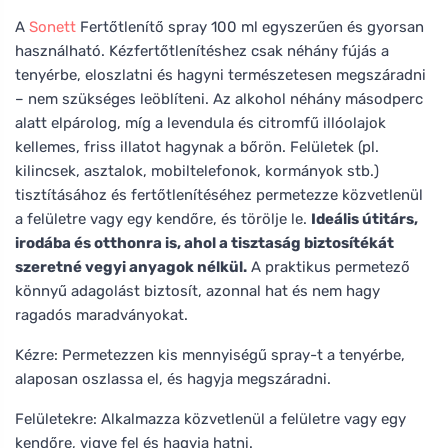
A
Sonett
Fertőtlenítő spray 100 ml egyszerűen és gyorsan
használható. Kézfertőtlenítéshez csak néhány fújás a
tenyérbe, eloszlatni és hagyni természetesen megszáradni
– nem szükséges leöblíteni. Az alkohol néhány másodperc
alatt elpárolog, míg a levendula és citromfű illóolajok
kellemes, friss illatot hagynak a bőrön. Felületek (pl.
kilincsek, asztalok, mobiltelefonok, kormányok stb.)
tisztításához és fertőtlenítéséhez permetezze közvetlenül
a felületre vagy egy kendőre, és törölje le.
Ideális útitárs,
irodába és otthonra is, ahol a tisztaság biztosítékát
szeretné vegyi anyagok nélkül.
A praktikus permetező
könnyű adagolást biztosít, azonnal hat és nem hagy
ragadós maradványokat.
Kézre: Permetezzen kis mennyiségű spray-t a tenyérbe,
alaposan oszlassa el, és hagyja megszáradni.
Felületekre: Alkalmazza közvetlenül a felületre vagy egy
kendőre, vigye fel és hagyja hatni.