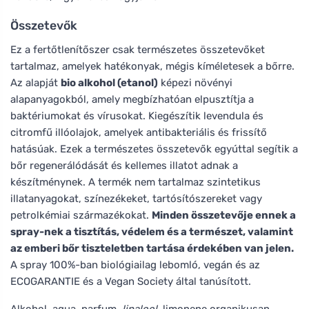
Összetevők
Ez a fertőtlenítőszer csak természetes összetevőket
tartalmaz, amelyek hatékonyak, mégis kíméletesek a bőrre.
Az alapját
bio alkohol (etanol)
képezi növényi
alapanyagokból, amely megbízhatóan elpusztítja a
baktériumokat és vírusokat. Kiegészítik levendula és
citromfű illóolajok, amelyek antibakteriális és frissítő
hatásúak. Ezek a természetes összetevők egyúttal segítik a
bőr regenerálódását és kellemes illatot adnak a
készítménynek. A termék nem tartalmaz szintetikus
illatanyagokat, színezékeket, tartósítószereket vagy
petrolkémiai származékokat.
Minden összetevője ennek a
spray-nek a tisztítás, védelem és a természet, valamint
az emberi bőr tiszteletben tartása érdekében van jelen.
A spray 100%-ban biológiailag lebomló, vegán és az
ECOGARANTIE és a Vegan Society által tanúsított.
Alkohol, aqua, parfum
, linalool
, limonene
organikusan