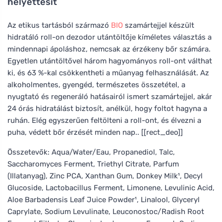
helyettesít
Az etikus tartásból származó
BIO
szamártejjel készült
hidratáló roll-on dezodor utántöltője kíméletes választás a
mindennapi ápoláshoz, nemcsak az érzékeny bőr számára.
Egyetlen utántöltővel három hagyományos roll-ont válthat
ki, és 63 %-kal csökkentheti a műanyag felhasználását. Az
alkoholmentes, gyengéd, természetes összetétel, a
nyugtató és regeneráló hatásairól ismert szamártejjel, akár
24 órás hidratálást biztosít, anélkül, hogy foltot hagyna a
ruhán. Elég egyszerűen feltölteni a roll-ont, és élvezni a
puha, védett bőr érzését minden nap.. [[rect_deo]]
Összetevők: Aqua/Water/Eau, Propanediol, Talc,
Saccharomyces Ferment, Triethyl Citrate, Parfum
(Illatanyag), Zinc PCA, Xanthan Gum, Donkey Milk¹, Decyl
Glucoside, Lactobacillus Ferment, Limonene, Levulinic Acid,
Aloe Barbadensis Leaf Juice Powder¹, Linalool, Glyceryl
Caprylate, Sodium Levulinate, Leuconostoc/Radish Root