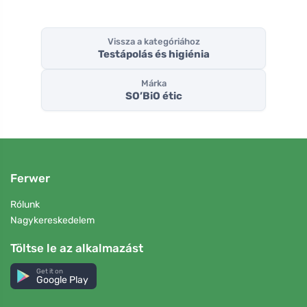
Vissza a kategóriához
Testápolás és higiénia
Márka
SO’BiO étic
Ferwer
Rólunk
Nagykereskedelem
Töltse le az alkalmazást
Get it on
Google Play