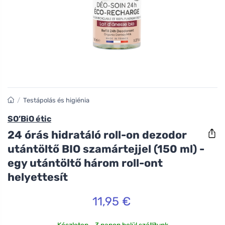
/
Testápolás és higiénia
SO’BiO étic
24 órás hidratáló roll-on dezodor
utántöltő BIO szamártejjel (150 ml) -
egy utántöltő három roll-ont
helyettesít
11,95 €