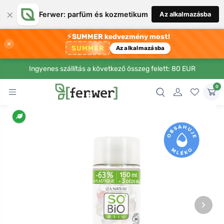
×
Ferwer: parfüm és kozmetikum
Az alkalmazásba
⚡
SUMMER kedvezmény most!
×
SUMMER
Az alkalmazásba
Ingyenes szállítás a következő összeg felett: 80 EUR
0
›