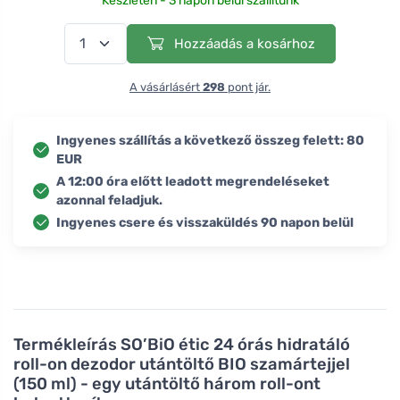
Készleten - 3 napon belül szállítunk
Hozzáadás a kosárhoz
A vásárlásért
298
pont jár.
Ingyenes szállítás a következő összeg felett: 80
EUR
A 12:00 óra előtt leadott megrendeléseket
azonnal feladjuk.
Ingyenes csere és visszaküldés 90 napon belül
Termékleírás
SO’BiO étic 24 órás hidratáló
roll-on dezodor utántöltő BIO szamártejjel
(150 ml) - egy utántöltő három roll-ont