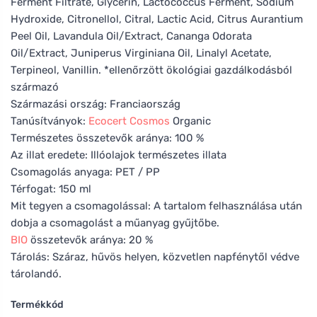
Ferment Filtrate, Glycerin, Lactococcus Ferment, Sodium
Hydroxide, Citronellol, Citral, Lactic Acid, Citrus Aurantium
Peel Oil, Lavandula Oil/Extract, Cananga Odorata
Oil/Extract, Juniperus Virginiana Oil, Linalyl Acetate,
Terpineol, Vanillin. *ellenőrzött ökológiai gazdálkodásból
származó
Származási ország: Franciaország
Tanúsítványok:
Ecocert
Cosmos
Organic
Természetes összetevők aránya: 100 %
Az illat eredete: Illóolajok természetes illata
Csomagolás anyaga: PET / PP
Térfogat: 150 ml
Mit tegyen a csomagolással: A tartalom felhasználása után
dobja a csomagolást a műanyag gyűjtőbe.
BIO
összetevők aránya: 20 %
Tárolás: Száraz, hűvös helyen, közvetlen napfénytől védve
tárolandó.
Termékkód