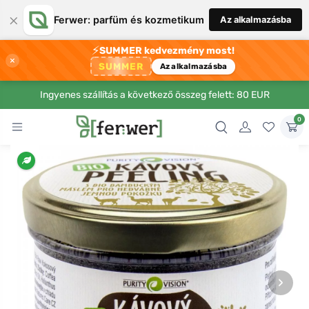
×
Ferwer: parfüm és kozmetikum
Az alkalmazásba
⚡
SUMMER kedvezmény most!
×
SUMMER
Az alkalmazásba
Ingyenes szállítás a következő összeg felett: 80 EUR
0
›