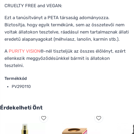
CRUELTY FREE and VEGAN:
Ezt a tanúsítványt a PETA társaság adományozza.
Biztosítja, hogy egyik termékünk, sem az összetevői nem
voltak állatokon tesztelve, ráadásul nem tartalmaznak állati
eredetű alapanyagokat (méhviasz, lanolin, karmin stb.).
A
PURITY VISION
®-nél tiszteljük az összes élőlényt, ezért
ellenkezik meggyőződésünkkel bármit is állatokon
tesztelni.
Termékkód
PV290110
Érdekelheti Önt