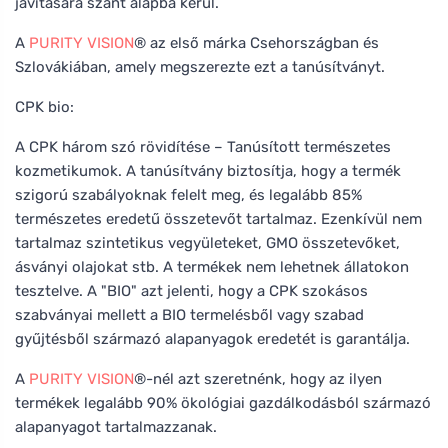
javítására szánt alapba kerül.
A
PURITY VISION
® az első márka Csehországban és
Szlovákiában, amely megszerezte ezt a tanúsítványt.
CPK bio:
A CPK három szó rövidítése – Tanúsított természetes
kozmetikumok. A tanúsítvány biztosítja, hogy a termék
szigorú szabályoknak felelt meg, és legalább 85%
természetes eredetű összetevőt tartalmaz. Ezenkívül nem
tartalmaz szintetikus vegyületeket, GMO összetevőket,
ásványi olajokat stb. A termékek nem lehetnek állatokon
tesztelve. A "BIO" azt jelenti, hogy a CPK szokásos
szabványai mellett a BIO termelésből vagy szabad
gyűjtésből származó alapanyagok eredetét is garantálja.
A
PURITY VISION
®-nél azt szeretnénk, hogy az ilyen
termékek legalább 90% ökológiai gazdálkodásból származó
alapanyagot tartalmazzanak.