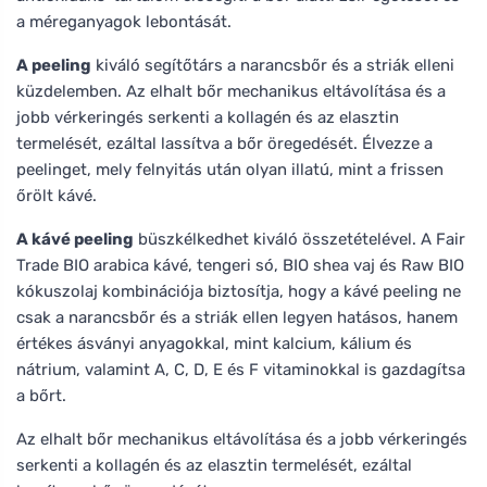
a méreganyagok lebontását.
A peeling
kiváló segítőtárs a narancsbőr és a striák elleni
küzdelemben. Az elhalt bőr mechanikus eltávolítása és a
jobb vérkeringés serkenti a kollagén és az elasztin
termelését, ezáltal lassítva a bőr öregedését. Élvezze a
peelinget, mely felnyitás után olyan illatú, mint a frissen
őrölt kávé.
A kávé peeling
büszkélkedhet kiváló összetételével. A Fair
Trade BIO arabica kávé, tengeri só, BIO shea vaj és Raw BIO
kókuszolaj kombinációja biztosítja, hogy a kávé peeling ne
csak a narancsbőr és a striák ellen legyen hatásos, hanem
értékes ásványi anyagokkal, mint kalcium, kálium és
nátrium, valamint A, C, D, E és F vitaminokkal is gazdagítsa
a bőrt.
Az elhalt bőr mechanikus eltávolítása és a jobb vérkeringés
serkenti a kollagén és az elasztin termelését, ezáltal