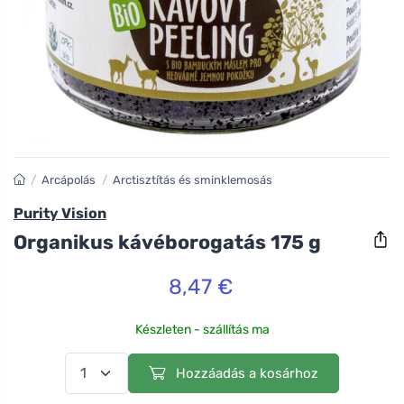
/
Arcápolás
/
Arctisztítás és sminklemosás
Purity Vision
Organikus kávéborogatás 175 g
8,47 €
Készleten - szállítás ma
Hozzáadás a kosárhoz