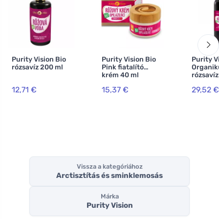
Purity Vision Bio
Purity Vision Bio
Purity V
rózsavíz 200 ml
Pink fiatalító
Organik
krém 40 ml
rózsavíz 
12,71 €
15,37 €
29,52 €
Vissza a kategóriához
Arctisztítás és sminklemosás
Márka
Purity Vision