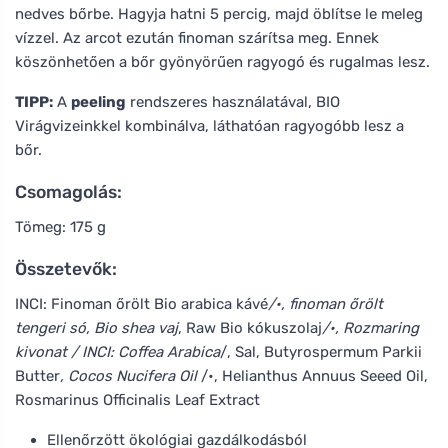
nedves bőrbe. Hagyja hatni 5 percig, majd öblítse le meleg
vízzel. Az arcot ezután finoman szárítsa meg. Ennek
köszönhetően a bőr gyönyörűen ragyogó és rugalmas lesz.
TIPP:
A
peeling
rendszeres használatával, BIO
Virágvizeinkkel kombinálva, láthatóan ragyogóbb lesz a
bőr.
Csomagolás:
Tömeg: 175 g
Összetevők:
INCI: Finoman őrölt Bio arabica kávé
/•, finoman őrölt
tengeri só, Bio shea vaj
, Raw Bio kókuszolaj
/•, Rozmaring
kivonat / INCI: Coffea Arabica
/, Sal, Butyrospermum Parkii
Butter
, Cocos Nucifera Oil
/•, Helianthus Annuus Seeed Oil,
Rosmarinus Officinalis Leaf Extract
Ellenőrzött ökológiai gazdálkodásból