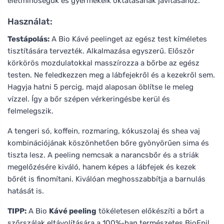
életminőségük és gyermekeik oktatásának javításához.
Használat:
Testápolás:
A Bio Kávé peelinget az egész test kíméletes
tisztítására tervezték. Alkalmazása egyszerű. Először
körkörös mozdulatokkal masszírozza a bőrbe az egész
testen. Ne feledkezzen meg a lábfejekről és a kezekről sem.
Hagyja hatni 5 percig, majd alaposan öblítse le meleg
vízzel. Így a bőr szépen vérkeringésbe kerül és
felmelegszik.
A tengeri só, koffein, rozmaring, kókuszolaj és shea vaj
kombinációjának köszönhetően bőre gyönyörűen sima és
tiszta lesz. A peeling nemcsak a narancsbőr és a striák
megelőzésére kiváló, hanem képes a lábfejek és kezek
bőrét is finomítani. Kiválóan meghosszabbítja a barnulás
hatását is.
TIPP:
A Bio
Kávé peeling
tökéletesen előkészíti a bőrt a
szőrszálak eltávolítására a 100%-ban természetes BioEpil