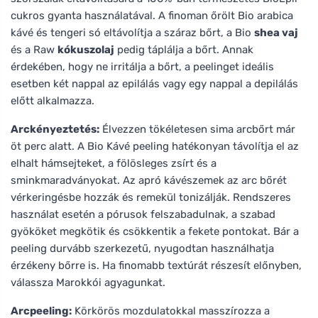
cukros gyanta használatával. A finoman őrölt Bio arabica
kávé és tengeri só eltávolítja a száraz bőrt, a Bio
shea vaj
és a Raw
kókuszolaj
pedig táplálja a bőrt. Annak
érdekében, hogy ne irritálja a bőrt, a peelinget ideális
esetben két nappal az epilálás vagy egy nappal a depilálás
előtt alkalmazza.
Arckényeztetés:
Élvezzen tökéletesen sima arcbőrt már
öt perc alatt. A Bio Kávé peeling hatékonyan távolítja el az
elhalt hámsejteket, a fölösleges zsírt és a
sminkmaradványokat. Az apró kávészemek az arc bőrét
vérkeringésbe hozzák és remekül tonizálják. Rendszeres
használat esetén a pórusok felszabadulnak, a szabad
gyököket megkötik és csökkentik a fekete pontokat. Bár a
peeling durvább szerkezetű, nyugodtan használhatja
érzékeny bőrre is. Ha finomabb textúrát részesít előnyben,
válassza Marokkói agyagunkat.
Arcpeeling:
Körkörös mozdulatokkal masszírozza a