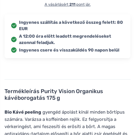
A vásárlásért
211
pont jár.
Ingyenes szállítás a következő összeg felett: 80
EUR
A 12:00 óra előtt leadott megrendeléseket
azonnal feladjuk.
Ingyenes csere és visszaküldés 90 napon belül
Termékleírás
Purity Vision Organikus
kávéborogatás 175 g
Bio Kávé peeling
gyengéd ápolást kínál minden bőrtípus
számára. Varázsa a koffeinben rejlik. Ez felgyorsítja a
vérkeringést, ami feszesíti és erősíti a bőrt. A magas
antioxidáns-tartalom elősegíti a bőr alatti zsír égetését és