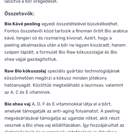
lassítva a bőr öregedését.
Összetevők:
Bio Kávé peeling
egyedi összetételével büszkélkedhet.
Fontos összetevői közé tartozik a finoman őrölt Bio arabica
kávé, tengeri só és rozmaring kivonat. Azért, hogy a
peeling alkalmazása után a bőr ne legyen kiszáradt, hanem
szépen táplált, a formulát Bio Raw kókuszolajjal és Bio
shea vajjal gazdagítottuk.
Raw Bio kókuszolaj
speciális gyártási technológiájának
köszönhetően megőrzi a kókusz minden jótékony
hatóanyagát. Közöttük megtalálható a laurinsav, valamint
az A, C és E vitaminok.
Bio shea vaj
A, D, F és E vitaminokkal látja el a bőrt,
amelyek támogatják az anti-aging folyamatot. A peeling
megvásárlásával támogatja az ugandai nőket, akik részt
vesznek a Bio shea vaj előállításában. Így hozzájárulhat az