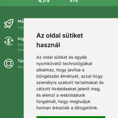
4,7/5
97%
Másnapra és ingyenesen
Ingyenes szállítás a következő összeg felett: 80 EUR
Az oldal sütiket
Ingyenes csere és visszaküldés
használ
Rendelését 90 napon belül bármikor visszaküldheti vagy
kicserélheti.
Az oldal sütiket és egyéb
Támogatjuk a Trees.org-ot
nyomkövető technológiákat
Minden megrendelésért ültetünk egy fát! Bővebben
Rólunk
.
alkalmaz, hogy javítsa a
böngészési élményét, azzal hogy
személyre szabott tartalmakat és
célzott hirdetéseket jelenít meg,
és elemzi a weboldalunk
forgalmát, hogy megtudjuk
honnan érkeztek a látogatóink.