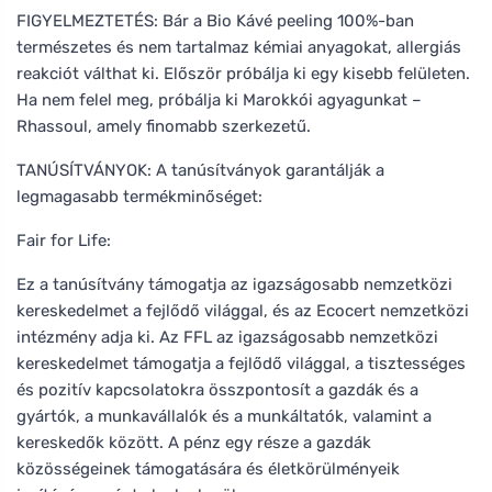
FIGYELMEZTETÉS: Bár a Bio Kávé peeling 100%-ban
természetes és nem tartalmaz kémiai anyagokat, allergiás
reakciót válthat ki. Először próbálja ki egy kisebb felületen.
Ha nem felel meg, próbálja ki Marokkói agyagunkat –
Rhassoul, amely finomabb szerkezetű.
TANÚSÍTVÁNYOK: A tanúsítványok garantálják a
legmagasabb termékminőséget:
Fair for Life:
Ez a tanúsítvány támogatja az igazságosabb nemzetközi
kereskedelmet a fejlődő világgal, és az Ecocert nemzetközi
intézmény adja ki. Az FFL az igazságosabb nemzetközi
kereskedelmet támogatja a fejlődő világgal, a tisztességes
és pozitív kapcsolatokra összpontosít a gazdák és a
gyártók, a munkavállalók és a munkáltatók, valamint a
kereskedők között. A pénz egy része a gazdák
közösségeinek támogatására és életkörülményeik