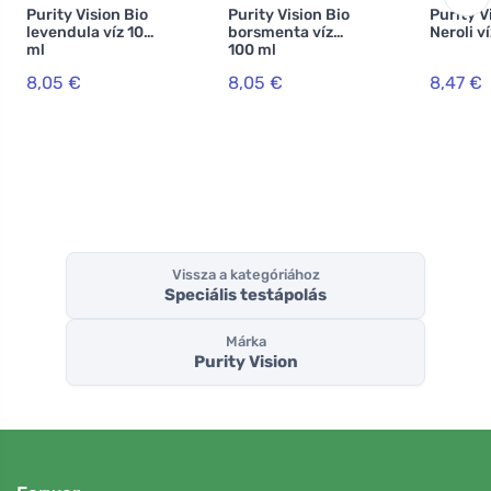
Purity Vision Bio
Purity Vision Bio
Purity V
levendula víz 100
borsmenta víz
Neroli v
ml
100 ml
8,05 €
8,05 €
8,47 €
Vissza a kategóriához
Speciális testápolás
Márka
Purity Vision