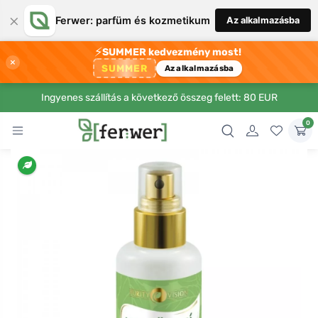
×
Ferwer: parfüm és kozmetikum
Az alkalmazásba
⚡
SUMMER kedvezmény most!
×
SUMMER
Az alkalmazásba
Ingyenes szállítás a következő összeg felett: 80 EUR
0