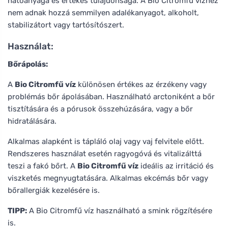
hatóanyaga és értékes tulajdonsága. A Bio Citromfű vízhez
nem adnak hozzá semmilyen adalékanyagot, alkoholt,
stabilizátort vagy tartósítószert.
Használat:
Bőrápolás:
A
Bio Citromfű víz
különösen értékes az érzékeny vagy
problémás bőr ápolásában. Használható arctoniként a bőr
tisztítására és a pórusok összehúzására, vagy a bőr
hidratálására.
Alkalmas alapként is tápláló olaj vagy vaj felvitele előtt.
Rendszeres használat esetén ragyogóvá és vitalizálttá
teszi a fakó bőrt. A
Bio Citromfű víz
ideális az irritáció és
viszketés megnyugtatására. Alkalmas ekcémás bőr vagy
bőrallergiák kezelésére is.
TIPP:
A Bio Citromfű víz használható a smink rögzítésére
is.