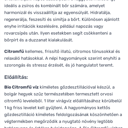
ideális a zsíros és kombinált bőr számára, amelyet
harmonizál és visszaállítja az egyensúlyát. Hidratálja,
regenerálja, feszesíti és simítja a bőrt. Különösen ajánlott
enyhe irritációk kezelésére, például napozás vagy
rovarcsípés után. Ilyen esetekben segít csökkenteni a
bőrpírt és a duzzanat kialakulását.
Citromfű
kellemes, frissítő illatú, citromos tónusokkal és
relaxáló hatásokkal. A népi hagyományok szerint enyhíti a
szorongás és stressz érzését, és jó hangulatot teremt.
Előállítás:
Bio Citromfű víz
kíméletes gőzdesztillációval készül, a
bolgár hegyek szűz természetében termesztett orvosi
citromfű leveleiből. 1 liter virágvíz előállításához körülbelül
1 kg friss levelet kell gyűjteni. A hagyományos kettős
gőzdesztilláció kíméletes feldolgozásának köszönhetően a
végtermékben megőrződik a nyugtató növény legtöbb