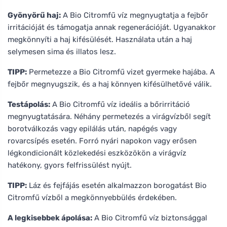
Gyönyörű haj:
A Bio Citromfű víz megnyugtatja a fejbőr
irritációját és támogatja annak regenerációját. Ugyanakkor
megkönnyíti a haj kifésülését. Használata után a haj
selymesen sima és illatos lesz.
TIPP:
Permetezze a Bio Citromfű vizet gyermeke hajába. A
fejbőr megnyugszik, és a haj könnyen kifésülhetővé válik.
Testápolás:
A Bio Citromfű víz ideális a bőrirritáció
megnyugtatására. Néhány permetezés a virágvízből segít
borotválkozás vagy epilálás után, napégés vagy
rovarcsípés esetén. Forró nyári napokon vagy erősen
légkondicionált közlekedési eszközökön a virágvíz
hatékony, gyors felfrissülést nyújt.
TIPP:
Láz és fejfájás esetén alkalmazzon borogatást Bio
Citromfű vízből a megkönnyebbülés érdekében.
A legkisebbek ápolása:
A Bio Citromfű víz biztonsággal