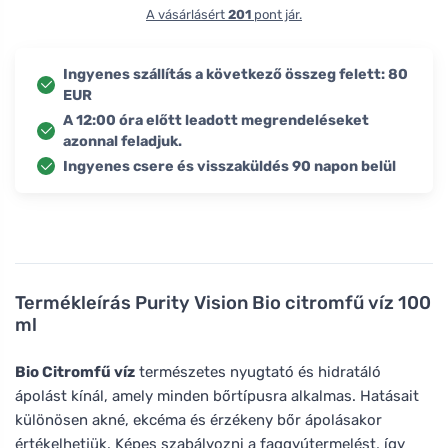
A vásárlásért
201
pont jár.
Ingyenes szállítás a következő összeg felett: 80
EUR
A 12:00 óra előtt leadott megrendeléseket
azonnal feladjuk.
Ingyenes csere és visszaküldés 90 napon belül
Termékleírás
Purity Vision Bio citromfű víz 100
ml
Bio Citromfű víz
természetes nyugtató és hidratáló
ápolást kínál, amely minden bőrtípusra alkalmas. Hatásait
különösen akné, ekcéma és érzékeny bőr ápolásakor
értékelhetjük. Képes szabályozni a faggyútermelést, így