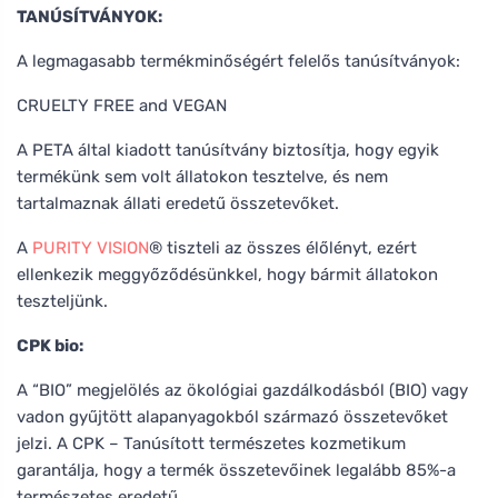
TANÚSÍTVÁNYOK:
A legmagasabb termékminőségért felelős tanúsítványok:
CRUELTY FREE and VEGAN
A PETA által kiadott tanúsítvány biztosítja, hogy egyik
termékünk sem volt állatokon tesztelve, és nem
tartalmaznak állati eredetű összetevőket.
A
PURITY VISION
® tiszteli az összes élőlényt, ezért
ellenkezik meggyőződésünkkel, hogy bármit állatokon
teszteljünk.
CPK bio:
A “BIO” megjelölés az ökológiai gazdálkodásból (BIO) vagy
vadon gyűjtött alapanyagokból származó összetevőket
jelzi. A CPK – Tanúsított természetes kozmetikum
garantálja, hogy a termék összetevőinek legalább 85%-a
természetes eredetű.