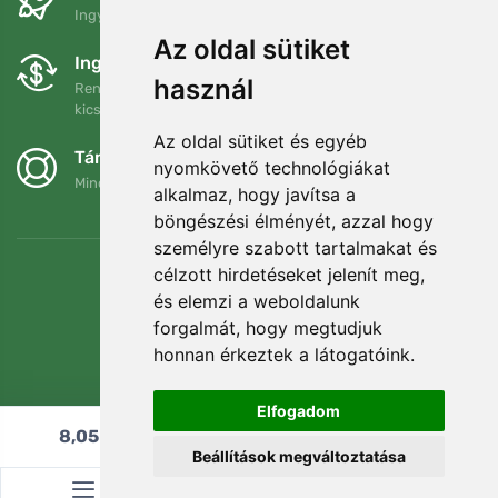
Ingyenes szállítás a következő összeg felett: 80 EUR
Az oldal sütiket
Ingyenes csere és visszaküldés
használ
Rendelését 90 napon belül bármikor visszaküldheti vagy
kicserélheti.
Az oldal sütiket és egyéb
Támogatjuk a Trees.org-ot
nyomkövető technológiákat
Minden megrendelésért ültetünk egy fát! Bővebben
Rólunk
.
alkalmaz, hogy javítsa a
böngészési élményét, azzal hogy
személyre szabott tartalmakat és
célzott hirdetéseket jelenít meg,
és elemzi a weboldalunk
forgalmát, hogy megtudjuk
honnan érkeztek a látogatóink.
Elfogadom
8,05
€
Hozzáadás a kosárhoz
Beállítások megváltoztatása