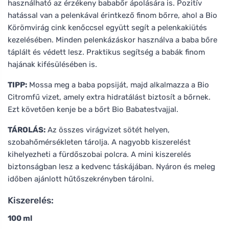
használható az érzékeny bababőr ápolására is. Pozitív
hatással van a pelenkával érintkező finom bőrre, ahol a Bio
Körömvirág cink kenőccsel együtt segít a pelenkakiütés
kezelésében. Minden pelenkázáskor használva a baba bőre
táplált és védett lesz. Praktikus segítség a babák finom
hajának kifésülésében is.
TIPP:
Mossa meg a baba popsiját, majd alkalmazza a Bio
Citromfű vizet, amely extra hidratálást biztosít a bőrnek.
Ezt követően kenje be a bőrt Bio Babatestvajjal.
TÁROLÁS:
Az összes virágvizet sötét helyen,
szobahőmérsékleten tárolja. A nagyobb kiszerelést
kihelyezheti a fürdőszobai polcra. A mini kiszerelés
biztonságban lesz a kedvenc táskájában. Nyáron és meleg
időben ajánlott hűtőszekrényben tárolni.
Kiszerelés:
100 ml