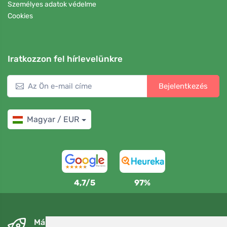
Személyes adatok védelme
Cookies
Iratkozzon fel hírlevelünkre
Bejelentkezés
Magyar / EUR
4,7/5
97%
Másnapra és ingyenesen