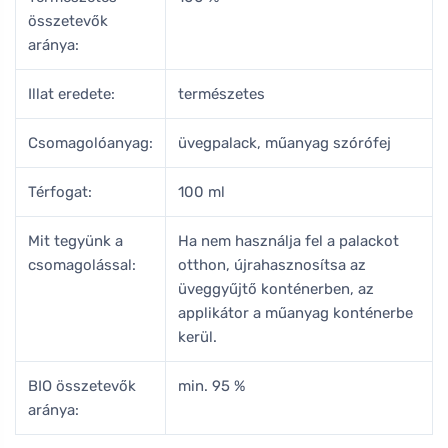
összetevők
aránya:
Illat eredete:
természetes
Csomagolóanyag:
üvegpalack, műanyag szórófej
Térfogat:
100 ml
Mit tegyünk a
Ha nem használja fel a palackot
csomagolással:
otthon, újrahasznosítsa az
üveggyűjtő konténerben, az
applikátor a műanyag konténerbe
kerül.
BIO összetevők
min. 95 %
aránya: