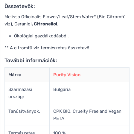
Összetevők:
Melissa Officinalis Flower/Leaf/Stem Water* (Bio Citromfű
víz), Geraniol
, Citronellol
.
Ökológiai gazdálkodásból.
** A citromfű víz természetes összetevői.
További információk:
Márka
Purity Vision
Származási
Bulgária
ország:
Tanúsítványok:
CPK BIO, Cruelty Free and Vegan
PETA
Természetes
100 %