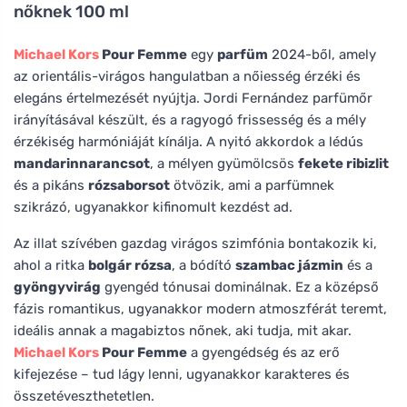
nőknek 100 ml
Michael Kors
Pour Femme
egy
parfüm
2024-ből, amely
az orientális-virágos hangulatban a nőiesség érzéki és
elegáns értelmezését nyújtja. Jordi Fernández parfümőr
irányításával készült, és a ragyogó frissesség és a mély
érzékiség harmóniáját kínálja. A nyitó akkordok a lédús
mandarinnarancsot
, a mélyen gyümölcsös
fekete ribizlit
és a pikáns
rózsaborsot
ötvözik, ami a parfümnek
szikrázó, ugyanakkor kifinomult kezdést ad.
Az illat szívében gazdag virágos szimfónia bontakozik ki,
ahol a ritka
bolgár rózsa
, a bódító
szambac jázmin
és a
gyöngyvirág
gyengéd tónusai dominálnak. Ez a középső
fázis romantikus, ugyanakkor modern atmoszférát teremt,
ideális annak a magabiztos nőnek, aki tudja, mit akar.
Michael Kors
Pour Femme
a gyengédség és az erő
kifejezése – tud lágy lenni, ugyanakkor karakteres és
összetéveszthetetlen.