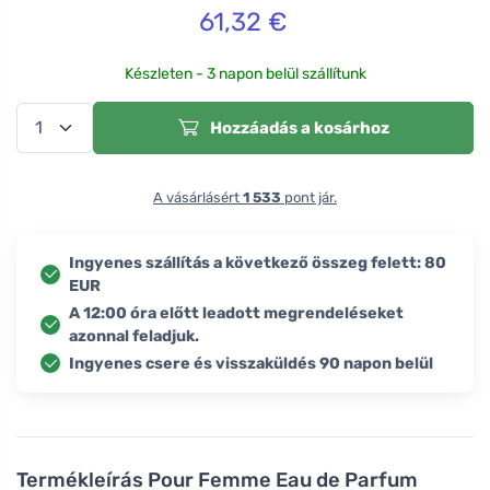
61,32
€
Készleten - 3 napon belül szállítunk
Hozzáadás a kosárhoz
A vásárlásért
1 533
pont jár.
Ingyenes szállítás a következő összeg felett: 80
EUR
A 12:00 óra előtt leadott megrendeléseket
azonnal feladjuk.
Ingyenes csere és visszaküldés 90 napon belül
Termékleírás
Pour Femme Eau de Parfum