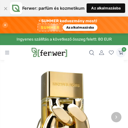
×
Ferwer: parfüm és kozmetikum
Az alkalmazásba
⚡
SUMMER kedvezmény most!
×
SUMMER
Az alkalmazásba
Ingyenes szállítás a következő összeg felett: 80 EUR
0
›