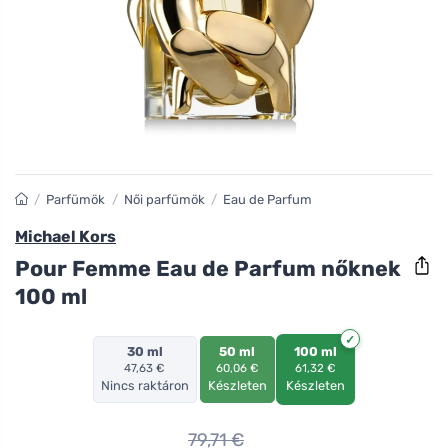
/
Parfümök
/
Női parfümök
/
Eau de Parfum
Michael Kors
Pour Femme Eau de Parfum nőknek
100 ml
30 ml
50 ml
100 ml
47,63 €
60,06 €
61,32 €
Nincs raktáron
Készleten
Készleten
79,71
€