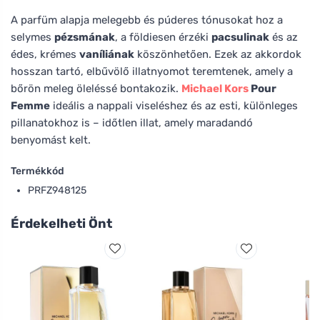
A parfüm alapja melegebb és púderes tónusokat hoz a
selymes
pézsmának
, a földiesen érzéki
pacsulinak
és az
édes, krémes
vaníliának
köszönhetően. Ezek az akkordok
hosszan tartó, elbűvölő illatnyomot teremtenek, amely a
bőrön meleg öleléssé bontakozik.
Michael Kors
Pour
Femme
ideális a nappali viseléshez és az esti, különleges
pillanatokhoz is – időtlen illat, amely maradandó
benyomást kelt.
Termékkód
PRFZ948125
Érdekelheti Önt