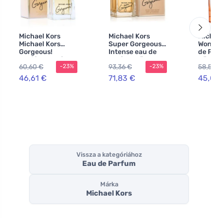
Michael Kors
Michael Kors
Micha
Michael Kors
Super Gorgeous!
Wonde
Gorgeous!
Intense eau de
de Pa
parfémovaná
parfum nőknek
nőkn
60,60 €
93,36 €
58,56
-23%
-23%
voda pro ženy
46,61 €
71,83 €
45,0
Vissza a kategóriához
Eau de Parfum
Márka
Michael Kors