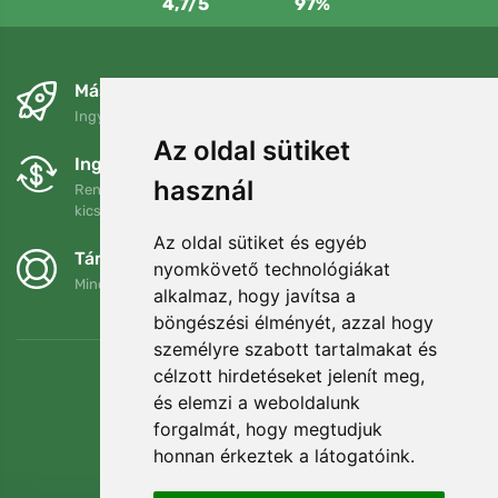
4,7/5
97%
Másnapra és ingyenesen
Ingyenes szállítás a következő összeg felett: 80 EUR
Az oldal sütiket
Ingyenes csere és visszaküldés
használ
Rendelését 90 napon belül bármikor visszaküldheti vagy
kicserélheti.
Az oldal sütiket és egyéb
Támogatjuk a Trees.org-ot
nyomkövető technológiákat
Minden megrendelésért ültetünk egy fát! Bővebben
Rólunk
.
alkalmaz, hogy javítsa a
böngészési élményét, azzal hogy
személyre szabott tartalmakat és
célzott hirdetéseket jelenít meg,
és elemzi a weboldalunk
forgalmát, hogy megtudjuk
honnan érkeztek a látogatóink.