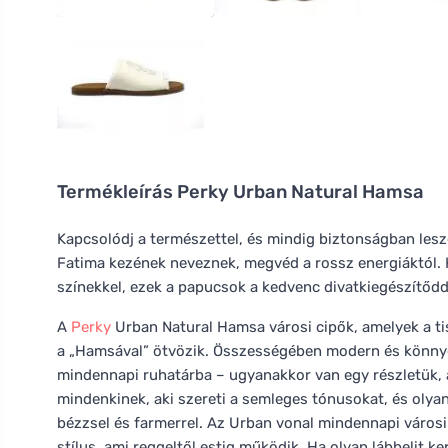
Termékleírás
Perky Urban Natural Hamsa
Kapcsolódj a természettel, és mindig biztonságban les
Fatima kezének neveznek, megvéd a rossz energiáktól. H
színekkel, ezek a papucsok a kedvenc divatkiegészítődd
A
Perky
Urban Natural Hamsa városi cipők, amelyek a ti
a „Hamsával” ötvözik. Összességében modern és könnye
mindennapi ruhatárba – ugyanakkor van egy részletük, am
mindenkinek, aki szereti a semleges tónusokat, és olyan
bézzsel és farmerrel. Az Urban vonal mindennapi városi
stílus, ami reggeltől estig működik. Ha olyan lábbelit k