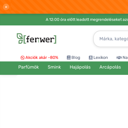
×
A 12:00 óra előtt leadott megrendeléseket azo
Akciók akár -80%
Blog
Lexikon
Na
Parfümök
Smink
Hajápolás
Arcápolás