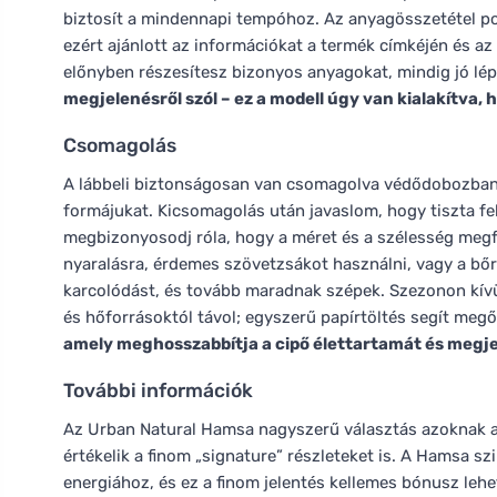
biztosít a mindennapi tempóhoz. Az anyagösszetétel pon
ezért ajánlott az információkat a termék címkéjén és a
előnyben részesítesz bizonyos anyagokat, mindig jó lépé
megjelenésről szól – ez a modell úgy van kialakítva,
Csomagolás
A lábbeli biztonságosan van csomagolva védődobozban, 
formájukat. Kicsomagolás után javaslom, hogy tiszta fel
megbizonyosodj róla, hogy a méret és a szélesség megfel
nyaralásra, érdemes szövetzsákot használni, vagy a bőr
karcolódást, és tovább maradnak szépek. Szezonon kívül
és hőforrásoktól távol; egyszerű papírtöltés segít megő
amely meghosszabbítja a cipő élettartamát és megje
További információk
Az Urban Natural Hamsa nagyszerű választás azoknak a n
értékelik a finom „signature” részleteket is. A Hamsa 
energiához, és ez a finom jelentés kellemes bónusz lehe