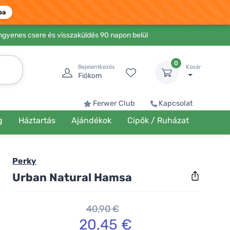
ba
Ingyenes csere és visszaküldés 90 napon belül
0
Bejelentkezés
Kosár
Fiókom
Ferwer Club
Kapcsolat
g
Háztartás
Ajándékok
Cipők / Ruházat
Perky
Urban Natural Hamsa
40,90 €
20,45 €