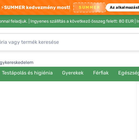
⚡
SUMMER kedvezmény most!
SUMMER
Az alkalmazás
nnal feladjuk. |
Ingyenes szállítás a következő összeg felett: 80 EUR
| 
gykereskedelem
Testápolás és higiénia
Gyerekek
Férfiak
Egészsé