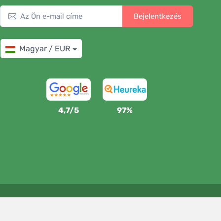
Bejelentkezés
Magyar / EUR
4,7/5
97%
Támogatjuk a Trees.org-ot