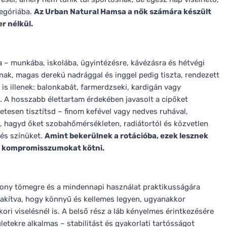
tegóriába.
Az Urban Natural Hamsa a nők számára készült
r nélkül.
 – munkába, iskolába, ügyintézésre, kávézásra és hétvégi
otnak, magas derekú nadrággal és inggel pedig tiszta, rendezett
s illenek: balonkabát, farmerdzseki, kardigán vagy
. A hosszabb élettartam érdekében javasolt a cipőket
életesen tisztítsd – finom kefével vagy nedves ruhával,
k, hagyd őket szobahőmérsékleten, radiátortól és közvetlen
és színüket.
Amint bekerülnek a rotációba, ezek lesznek
sz kompromisszumokat kötni.
ony tömegre és a mindennapi használat praktikusságára
alakítva, hogy könnyű és kellemes legyen, ugyanakkor
ri viselésnél is. A belső rész a láb kényelmes érintkezésére
ületekre alkalmas – stabilitást és gyakorlati tartósságot