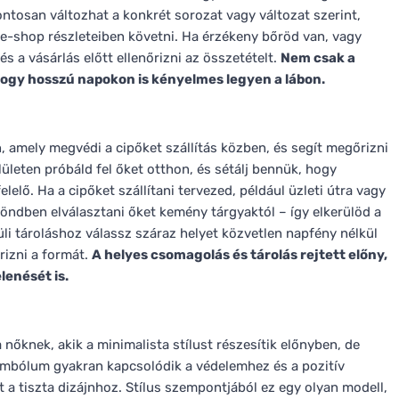
tosan változhat a konkrét sorozat vagy változat szerint,
z e-shop részleteiben követni. Ha érzékeny bőröd van, vagy
s a vásárlás előtt ellenőrizni az összetételt.
Nem csak a
 hogy hosszú napokon is kényelmes legyen a lábon.
amely megvédi a cipőket szállítás közben, és segít megőrizni
ületen próbáld fel őket otthon, és sétálj bennük, hogy
elő. Ha a cipőket szállítani tervezed, például üzleti útra vagy
öndben elválasztani őket kemény tárgyaktól – így elkerülöd a
i tároláshoz válassz száraz helyet közvetlen napfény nélkül
rizni a formát.
A helyes csomagolás és tárolás rejtett előny,
lenését is.
őknek, akik a minimalista stílust részesítik előnyben, de
szimbólum gyakran kapcsolódik a védelemhez és a pozitív
t a tiszta dizájnhoz. Stílus szempontjából ez egy olyan modell,