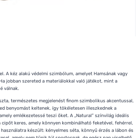
zel. A kéz alakú védelmi szimbólum, amelyet Hamsának vagy
a jobban szereted a materiálokkal való játékot, mint a
é válnak.
szta, természetes megjelenést finom szimbolikus akcentussal,
d benyomást keltenek, így tökéletesen illeszkednek a
ely emlékezetessé teszi őket. A „Natural” színvilág ideális
 cipőt keres, amely könnyen kombinálható feketével, fehérrel,
 használatra készült: kényelmes séta, könnyű érzés a lábon és
eresel, amely nem tűnik túl sportosnak, de egész nap viselhető,