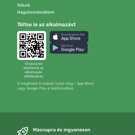
Rólunk
Nagykereskedelem
Töltse le az alkalmazást
Download on the
App Store
Get it on
Google Play
Olvassa be
telefonnal az
alkalmazás
letöltéséhez
A megfelelő áruházat nyitja meg – App Store
vagy Google Play a telefonodhoz.
Másnapra és ingyenesen