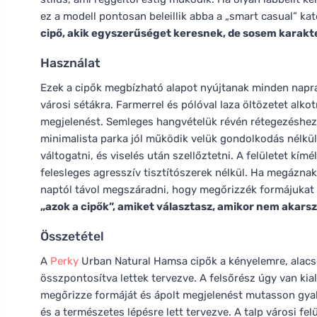
ez a modell pontosan beleillik abba a „smart casual” ka
cipő, akik egyszerűséget keresnek, de sosem karakte
Használat
Ezek a cipők megbízható alapot nyújtanak minden napra
városi sétákra. Farmerrel és pólóval laza öltözetet alk
megjelenést. Semleges hangvételük révén rétegezéshez i
minimalista parka jól működik velük gondolkodás nélkül
váltogatni, és viselés után szellőztetni. A felületet kím
felesleges agresszív tisztítószerek nélkül. Ha megázna
naptól távol megszáradni, hogy megőrizzék formájukat 
„azok a cipők”, amiket választasz, amikor nem akar
Összetétel
A
Perky
Urban Natural Hamsa cipők a kényelemre, alacs
összpontosítva lettek tervezve. A felsőrész úgy van ki
megőrizze formáját és ápolt megjelenést mutasson gyako
és a természetes lépésre lett tervezve. A talp városi fel