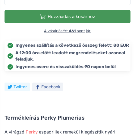
Hozzáadás a kosárhoz
A vásárlásért
461
pont jár.
Ingyenes szállítás a következő összeg felett: 80 EUR
A 12:00 óra előtt leadott megrendeléseket azonnal
feladjuk.
Ingyenes csere és visszaküldés 90 napon belül
Twitter
Facebook
Termékleírás
Perky Plumerias
A virágzó
Perky
espadrillek remekül kiegészítik nyári