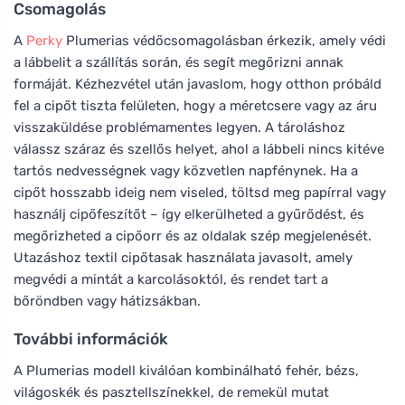
Csomagolás
A
Perky
Plumerias védőcsomagolásban érkezik, amely védi
a lábbelit a szállítás során, és segít megőrizni annak
formáját. Kézhezvétel után javaslom, hogy otthon próbáld
fel a cipőt tiszta felületen, hogy a méretcsere vagy az áru
visszaküldése problémamentes legyen. A tároláshoz
válassz száraz és szellős helyet, ahol a lábbeli nincs kitéve
tartós nedvességnek vagy közvetlen napfénynek. Ha a
cipőt hosszabb ideig nem viseled, töltsd meg papírral vagy
használj cipőfeszítőt – így elkerülheted a gyűrődést, és
megőrizheted a cipőorr és az oldalak szép megjelenését.
Utazáshoz textil cipőtasak használata javasolt, amely
megvédi a mintát a karcolásoktól, és rendet tart a
bőröndben vagy hátizsákban.
További információk
A Plumerias modell kiválóan kombinálható fehér, bézs,
világoskék és pasztellszínekkel, de remekül mutat