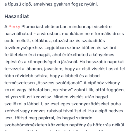
a típusú cipő, amelyhez gyakran fogsz nyúlni.
Használat
A
Perky
Plumeriast elsősorban mindennapi viseletre
használhatod – a városban, munkában nem formális dress
code mellett, sétákhoz, utazáshoz és szabadidős
tevékenységekhez. Legjobban száraz időben és szilárd
felületeken érzi magát, ahol értékelheted a kényelmes
lépést és a könnyedséget a járásnál. Ha hosszabb napokat
tervezel a lábadon, javaslom, hogy az első viselést oszd fel
több rövidebb sétára, hogy a lábbeli és a lábad
természetesen „összecsiszolódjanak”. A cipőhöz vékony
zokni vagy láthatatlan „no-show” zokni illik, attól függően,
milyen stílust kedvelsz. Minden viselés után hagyd
szellőzni a lábbelit, az esetleges szennyeződéseket puha
kefével vagy nedves ruhával távolítsd el. Ha a cipő nedves
lesz, töltsd meg papírral, és hagyd száradni
szobahőmérsékleten közvetlen napfény és hőforrás nélkül.