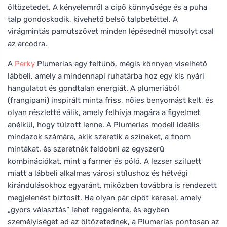
öltözetedet. A kényelemről a cipő könnyűsége és a puha
talp gondoskodik, kivehető belső talpbetéttel. A
virágmintás pamutszövet minden lépésednél mosolyt csal
az arcodra.
A
Perky
Plumerias egy feltűnő, mégis könnyen viselhető
lábbeli, amely a mindennapi ruhatárba hoz egy kis nyári
hangulatot és gondtalan energiát. A plumeriából
(frangipani) inspirált minta friss, nőies benyomást kelt, és
olyan részletté válik, amely felhívja magára a figyelmet
anélkül, hogy túlzott lenne. A Plumerias modell ideális
mindazok számára, akik szeretik a színeket, a finom
mintákat, és szeretnék feldobni az egyszerű
kombinációkat, mint a farmer és póló. A lezser sziluett
miatt a lábbeli alkalmas városi stílushoz és hétvégi
kirándulásokhoz egyaránt, miközben továbbra is rendezett
megjelenést biztosít. Ha olyan pár cipőt keresel, amely
„gyors választás” lehet reggelente, és egyben
személyiséget ad az öltözetednek, a Plumerias pontosan az