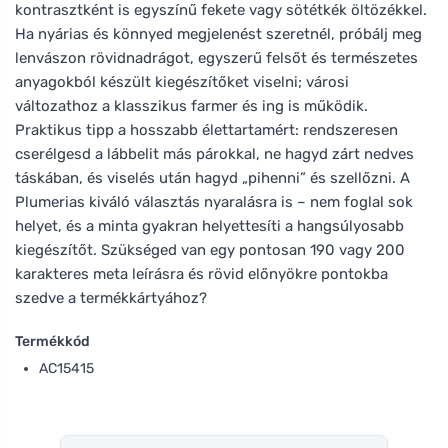
kontrasztként is egyszínű fekete vagy sötétkék öltözékkel.
Ha nyárias és könnyed megjelenést szeretnél, próbálj meg
lenvászon rövidnadrágot, egyszerű felsőt és természetes
anyagokból készült kiegészítőket viselni; városi
változathoz a klasszikus farmer és ing is működik.
Praktikus tipp a hosszabb élettartamért: rendszeresen
cserélgesd a lábbelit más párokkal, ne hagyd zárt nedves
táskában, és viselés után hagyd „pihenni” és szellőzni. A
Plumerias kiváló választás nyaralásra is – nem foglal sok
helyet, és a minta gyakran helyettesíti a hangsúlyosabb
kiegészítőt. Szükséged van egy pontosan 190 vagy 200
karakteres meta leírásra és rövid előnyökre pontokba
szedve a termékkártyához?
Termékkód
AC15415