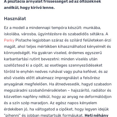
A pisztácia árnyalat frissességet ad az öltözéknek
anélkül, hogy kirívó lenne.
Használat
Ez a modell a mindennapi tempóra készült: munkába,
iskolába, városba, ügyintézésre és szabadidős sétákra. A
Perky
Pistache legjobban száraz és szilárd felületeken érzi
magát, ahol teljes mértékben kihasználhatod kényelmét és
könnyedségét. Ha gyakran viseled, érdemes egyszerű
karbantartási rutint bevezetni: minden viselés után
szellőztesd ki a cipőt, az esetleges szennyeződéseket
töröld le enyhén nedves ruhával vagy puha kefével, és az
első viselés előtt alkalmazz impregnálást a felsőrész
anyagának megfelelően. Ha átnedvesedik, hagyd szabadon
megszáradni szobahőmérsékleten – hajszárító, radiátor és
közvetlen napfény nélkül, hogy az anyag ne deformálódjon
és a szín szép maradjon. Az egész napos kényelem
érdekében jó, ha váltogatod a cipőket, hogy legyen idejük
"pihenni" és jobban megtartsák formájukat.
Heti néhány