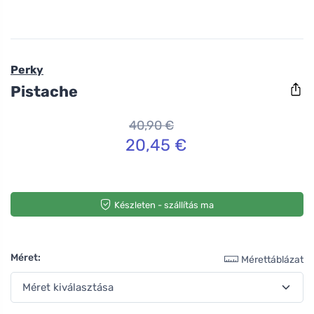
Perky
Pistache
40,90 €
20,45 €
Készleten - szállítás ma
Méret:
Mérettáblázat