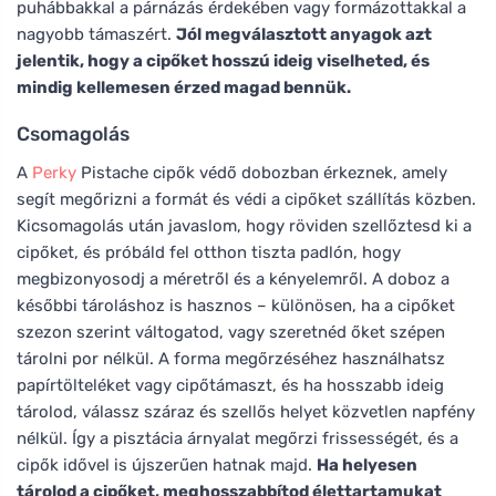
puhábbakkal a párnázás érdekében vagy formázottakkal a
nagyobb támaszért.
Jól megválasztott anyagok azt
jelentik, hogy a cipőket hosszú ideig viselheted, és
mindig kellemesen érzed magad bennük.
Csomagolás
A
Perky
Pistache cipők védő dobozban érkeznek, amely
segít megőrizni a formát és védi a cipőket szállítás közben.
Kicsomagolás után javaslom, hogy röviden szellőztesd ki a
cipőket, és próbáld fel otthon tiszta padlón, hogy
megbizonyosodj a méretről és a kényelemről. A doboz a
későbbi tároláshoz is hasznos – különösen, ha a cipőket
szezon szerint váltogatod, vagy szeretnéd őket szépen
tárolni por nélkül. A forma megőrzéséhez használhatsz
papírtölteléket vagy cipőtámaszt, és ha hosszabb ideig
tárolod, válassz száraz és szellős helyet közvetlen napfény
nélkül. Így a pisztácia árnyalat megőrzi frissességét, és a
cipők idővel is újszerűen hatnak majd.
Ha helyesen
tárolod a cipőket, meghosszabbítod élettartamukat