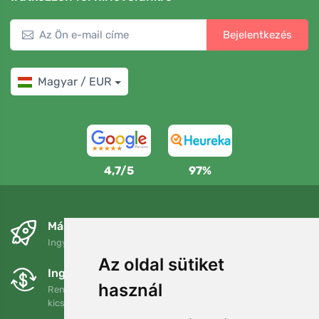
Bejelentkezés
Magyar / EUR
4,7/5
97%
Másnapra és ingyenesen
Ingyenes szállítás a következő összeg felett: 80 EUR
Az oldal sütiket
Ingyenes csere és visszaküldés
használ
Rendelését 90 napon belül bármikor visszaküldheti vagy
kicserélheti.