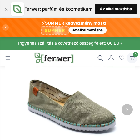
×
Ferwer: parfüm és kozmetikum
Az alkalmazásba
⚡
SUMMER kedvezmény most!
×
SUMMER
Az alkalmazásba
Ingyenes szállítás a következő összeg felett: 80 EUR
0
›