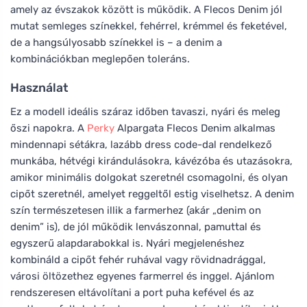
amely az évszakok között is működik. A Flecos Denim jól
mutat semleges színekkel, fehérrel, krémmel és feketével,
de a hangsúlyosabb színekkel is – a denim a
kombinációkban meglepően toleráns.
Használat
Ez a modell ideális száraz időben tavaszi, nyári és meleg
őszi napokra. A
Perky
Alpargata Flecos Denim alkalmas
mindennapi sétákra, lazább dress code-dal rendelkező
munkába, hétvégi kirándulásokra, kávézóba és utazásokra,
amikor minimális dolgokat szeretnél csomagolni, és olyan
cipőt szeretnél, amelyet reggeltől estig viselhetsz. A denim
szín természetesen illik a farmerhez (akár „denim on
denim” is), de jól működik lenvászonnal, pamuttal és
egyszerű alapdarabokkal is. Nyári megjelenéshez
kombináld a cipőt fehér ruhával vagy rövidnadrággal,
városi öltözethez egyenes farmerrel és inggel. Ajánlom
rendszeresen eltávolítani a port puha kefével és az