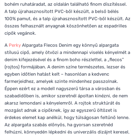
bohém ruhatáradat, az oldalán található finom díszítéssel.
A talp újrahasznosított PVC-ből készült, a belső bélés
100% pamut, és a talp újrahasznosított PVC-ből készült. Az
összes felhasznált anyagnak köszönhetően az espadrilles
cipők vegánok.
A
Perky
Alpargata Flecos Denim egy könnyű alpargata
stílusú cipő, amely ötvözi a mindennapi viselés kényelmét a
denim kifejezésével és a finom boho részlettel, a „flecos”
(rojtos) formájában. A denim színe természetes, lezser és
egyben időtlen hatást kelt – hasonlóan a kedvenc
farmerjeidhez, amelyek szinte mindenhez passzolnak.
Éppen ezért ez a modell nagyszerű társa a városban és
szabadidőben is, amikor szeretnél ápoltan kinézni, de nem
akarsz lemondani a kényelemről. A rojtok struktúrát és
mozgást adnak a cipőknek, így az egyszerű öltözet is
érdekes elemet kap anélkül, hogy túlságosan feltűnő lenne.
Az alpargata szabás előnyös, ha gyorsan szeretnéd
felhúzni, könnyedén lépkedni és univerzális dizájnt keresel,