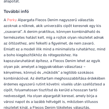
állapotát.
További infó
A
Perky
Alpargata Flecos Denim nagyszerű választás
azoknak a nőknek, akik univerzális cipőt keresnek egy kis
„csavarral”. A denim praktikus, könnyen kombinálható és
természetes hatást kelt, míg a rojtok olyan részletet adnak
az öltözethez, ami felkelti a figyelmet, de nem zavaró.
Emiatt ez a modell illik mind a minimalista ruhatárhoz, mind
a boho kiegészítőkhöz és rétegezéshez. Ha
kapszularuhatárat építesz, a Flecos Denim lehet az egyik
olyan pár, amelyet a leggyakrabban választasz –
kényelmes, könnyű és „működik” a legtöbb szokásos
kombinációval. Az élettartam meghosszabbítása érdekében
érdemes egyszerű rutint követni: viselés után szellőztesd a
cipőt, folyamatosan tisztítsd és kerüld a hosszan tartó
nedvességet. Ha olyan alpargatát keresel, amely bírja a
városi napot és a lazább hétvégét is, miközben stílusos
részletet kínál, a Flecos Denim tökéletes választás.