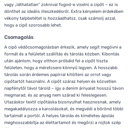
vagy „láthatatlan” zoknival fogod-e viselni a cipőt – ez is
dönthet az ideális illeszkedésről. Extra kényelem érdekében
vékony talpbetétet is hozzáadhatsz, csak számolj azzal,
hogy a cipő szorosabb lehet.
Csomagolás
A cipő védőcsomagolásban érkezik, amely segít megóvni a
formát és a felületet szállítás és tárolás közben. Kibontás
után ajánlom, hogy otthon próbáld fel a cipőt tiszta
felületen, hogy a méretcsere könnyű legyen. A hosszabb
tárolás során érdemes papírral kitölteni az orrot vagy
cipőtartót használni. A cipőt száraz helyen és közvetlen
napfénytől távol tárold – így a denim árnyalat hosszú távon
megmarad, és az anyag nem szárad ki feleslegesen.
Utazáskor textil cipőtáska bizonyulhat hasznosnak, amely
megakadályozza a karcolásokat, és megvédi a bőrönd többi
tartalmát a portól. A helyes tárolás és kíméletes ápolás
meghosszabbítja az élettartamot és megőrzi a rojtok szép