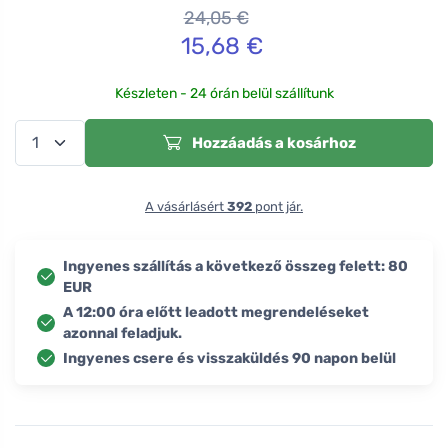
24,05
€
15,68
€
Készleten - 24 órán belül szállítunk
Hozzáadás a kosárhoz
A vásárlásért
392
pont jár.
Ingyenes szállítás a következő összeg felett: 80
EUR
A 12:00 óra előtt leadott megrendeléseket
azonnal feladjuk.
Ingyenes csere és visszaküldés 90 napon belül