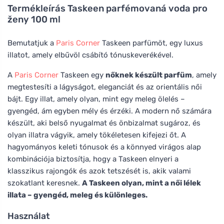
Termékleírás
Taskeen parfémovaná voda pro
ženy 100 ml
Bemutatjuk a
Paris Corner
Taskeen parfümöt, egy luxus
illatot, amely elbűvöl csábító tónuskeverékével.
A
Paris Corner
Taskeen egy
nőknek készült parfüm
, amely
megtestesíti a lágyságot, eleganciát és az orientális női
bájt. Egy illat, amely olyan, mint egy meleg ölelés –
gyengéd, ám egyben mély és érzéki. A modern nő számára
készült, aki belső nyugalmat és önbizalmat sugároz, és
olyan illatra vágyik, amely tökéletesen kifejezi őt. A
hagyományos keleti tónusok és a könnyed virágos alap
kombinációja biztosítja, hogy a Taskeen elnyeri a
klasszikus rajongók és azok tetszését is, akik valami
szokatlant keresnek.
A Taskeen olyan, mint a női lélek
illata – gyengéd, meleg és különleges.
Használat