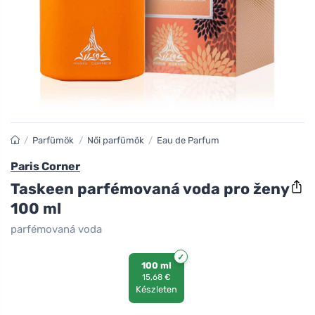
/
Parfümök
/
Női parfümök
/
Eau de Parfum
Paris Corner
Taskeen parfémovaná voda pro ženy
100 ml
parfémovaná voda
100 ml
15,68 €
Készleten