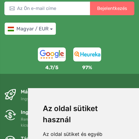
Bejelentkezés
Magyar / EUR
4,7/5
97%
Másnapra és ingyenesen
Ingyenes szállítás a következő összeg felett: 80 EUR
Az oldal sütiket
Ingyenes csere és visszaküldés
használ
Rendelését 90 napon belül bármikor visszaküldheti vagy
kicserélheti.
Az oldal sütiket és egyéb
Támogatjuk a Trees.org-ot