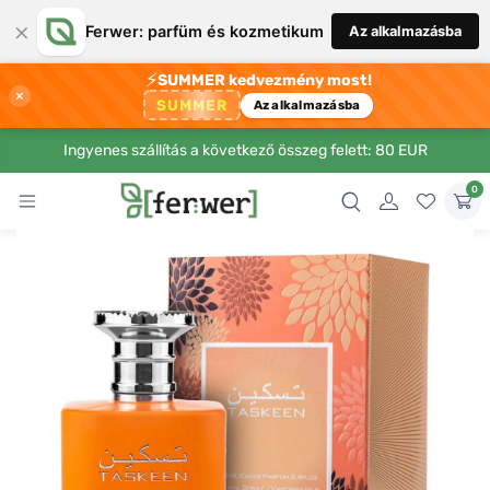
×
Ferwer: parfüm és kozmetikum
Az alkalmazásba
⚡
SUMMER kedvezmény most!
×
SUMMER
Az alkalmazásba
Ingyenes szállítás a következő összeg felett: 80 EUR
0