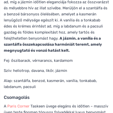
ad, míg a jázmin időtlen eleganciája fokozza az összvarázst
és mélyebbre hív az illat szívébe. Merüljön el a szantálfa és
a benzoé bársonyos ölelésében, amelyet a kasmerán
lenyűgöző mélysége egészít ki. A vanília és a tonkabab
édes és krémes érintést ad, míg a labdanum és a pacsuli
gazdag és földes komplexitást hoz, amely tartós és
felejthetetlen benyomást hagy.
A jázmin, a vanília és a
szantálfa összekapcsolása harmóniát teremt, amely
megnyugtató és vonzó hatást kelt.
Fej: őszibarack, vérnarancs, kardamom
Szív: heliotrop, davana, likőr, jázmin
Alap: szantálfa, benzoé, kasmerán, vanília, tonkabab,
labdanum, pacsuli
Csomagolás
A
Paris Corner
Taskeen üvege elegáns és időtlen – masszív
üveg teste finoman tónusos folyadékkal luxus benyomást