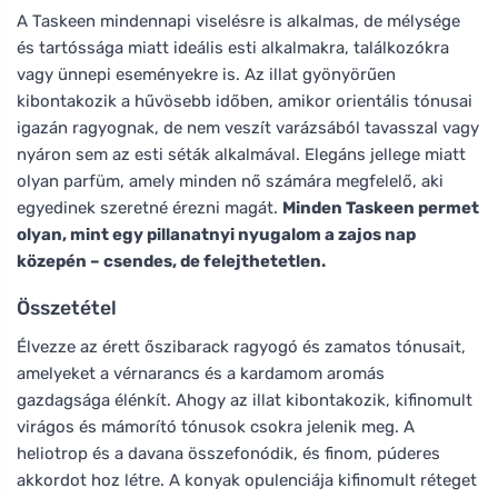
A Taskeen mindennapi viselésre is alkalmas, de mélysége
és tartóssága miatt ideális esti alkalmakra, találkozókra
vagy ünnepi eseményekre is. Az illat gyönyörűen
kibontakozik a hűvösebb időben, amikor orientális tónusai
igazán ragyognak, de nem veszít varázsából tavasszal vagy
nyáron sem az esti séták alkalmával. Elegáns jellege miatt
olyan parfüm, amely minden nő számára megfelelő, aki
egyedinek szeretné érezni magát.
Minden Taskeen permet
olyan, mint egy pillanatnyi nyugalom a zajos nap
közepén – csendes, de felejthetetlen.
Összetétel
Élvezze az érett őszibarack ragyogó és zamatos tónusait,
amelyeket a vérnarancs és a kardamom aromás
gazdagsága élénkít. Ahogy az illat kibontakozik, kifinomult
virágos és mámorító tónusok csokra jelenik meg. A
heliotrop és a davana összefonódik, és finom, púderes
akkordot hoz létre. A konyak opulenciája kifinomult réteget