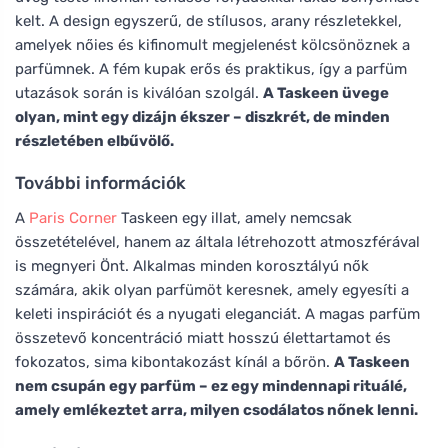
kelt. A design egyszerű, de stílusos, arany részletekkel,
amelyek nőies és kifinomult megjelenést kölcsönöznek a
parfümnek. A fém kupak erős és praktikus, így a parfüm
utazások során is kiválóan szolgál.
A Taskeen üvege
olyan, mint egy dizájn ékszer – diszkrét, de minden
részletében elbűvölő.
További információk
A
Paris Corner
Taskeen egy illat, amely nemcsak
összetételével, hanem az általa létrehozott atmoszférával
is megnyeri Önt. Alkalmas minden korosztályú nők
számára, akik olyan parfümöt keresnek, amely egyesíti a
keleti inspirációt és a nyugati eleganciát. A magas parfüm
összetevő koncentráció miatt hosszú élettartamot és
fokozatos, sima kibontakozást kínál a bőrön.
A Taskeen
nem csupán egy parfüm – ez egy mindennapi rituálé,
amely emlékeztet arra, milyen csodálatos nőnek lenni.