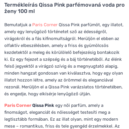
Termékleírás
Qissa Pink parfémovaná voda pro
ženy 100 ml
Bemutatjuk a
Paris Corner
Qissa Pink parfümöt, egy illatot,
amely egy lenyűgöző történetet sző az édességről,
virágokról és a fás kifinomultságról. Merüljön el ebben az
olfaktív elbeszélésben, amely a friss és gyümölcsös
kezdetektől a meleg és körülölelő befejezésig bontakozik
ki. Ez egy fejezet a szépség és a báj történetéből. Az élénk
felső jegyektől a virágzó szívig és a megnyugtató alapig,
minden hangzat gondosan van kiválasztva, hogy egy olyan
illatot hozzon létre, amely az örömmel és eleganciával
rezonál. Merüljön el a Qissa Pink varázslatos történetében,
és engedje, hogy elkísérje lenyűgöző útján.
Paris Corner
Qissa Pink
egy női parfüm, amely a
finomságot, eleganciát és nőiességet testesíti meg a
legtisztább formában. Ez az illat olyan, mint egy modern
mese – romantikus, friss és tele gyengéd érzelmekkel. Az