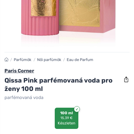
/
Parfümök
/
Női parfümök
/
Eau de Parfum
Paris Corner
Qissa Pink parfémovaná voda pro
ženy 100 ml
parfémovaná voda
100 ml
15,39 €
Készleten