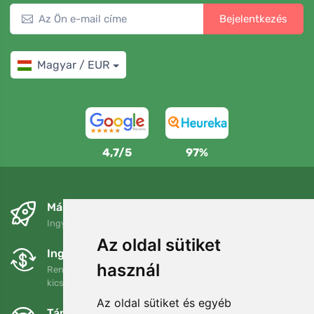
Bejelentkezés
Magyar / EUR
4,7/5
97%
Másnapra és ingyenesen
Ingyenes szállítás a következő összeg felett: 80 EUR
Az oldal sütiket
Ingyenes csere és visszaküldés
használ
Rendelését 90 napon belül bármikor visszaküldheti vagy
kicserélheti.
Az oldal sütiket és egyéb
Támogatjuk a Trees.org-ot