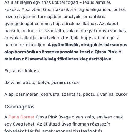
Az illat elején egy friss koktél fogad – lédús alma és
kókusz. A szívben kibontakozik a virágos elegancia, ibolya,
rózsa és jázmin formájában, amelyek romantikus
gyengédséget és nőies bájt adnak az illatnak. Az alapot
pacsuli, cédrus- és szantálfa, valamint egy könnyű vaníliás
árnyalat alkotja, amelyek biztosítják, hogy az illat egész
nap önnel maradjon.
A gyümölcsök, virágok és bársonyos
alap harmónikus összekapcsolása teszi a Qissa Pink-t
minden női személyiség tökéletes kiegészítőjévé.
Fej: alma, kókusz
Szív: heliotrop, ibolya, jázmin, rózsa
Alap: cashmeran, cédrusfa, szantálfa, pacsuli, vanília, cukor
Csomagolás
A
Paris Corner
Qissa Pink üvege olyan szép, amilyen csak
egy üveg lehet. Az átlátszó üveg finoman rózsaszín
folyadékot tár fel, amely azonnal tisztaságot és