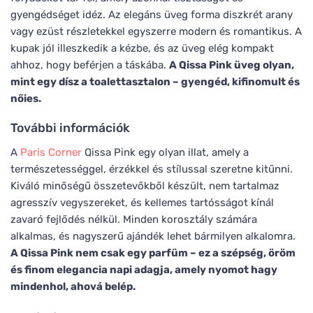
gyengédséget idéz. Az elegáns üveg forma diszkrét arany
vagy ezüst részletekkel egyszerre modern és romantikus. A
kupak jól illeszkedik a kézbe, és az üveg elég kompakt
ahhoz, hogy beférjen a táskába.
A Qissa Pink üveg olyan,
mint egy dísz a toalettasztalon – gyengéd, kifinomult és
nőies.
További információk
A
Paris Corner
Qissa Pink egy olyan illat, amely a
természetességgel, érzékkel és stílussal szeretne kitűnni.
Kiváló minőségű összetevőkből készült, nem tartalmaz
agresszív vegyszereket, és kellemes tartósságot kínál
zavaró fejlődés nélkül. Minden korosztály számára
alkalmas, és nagyszerű ajándék lehet bármilyen alkalomra.
A Qissa Pink nem csak egy parfüm – ez a szépség, öröm
és finom elegancia napi adagja, amely nyomot hagy
mindenhol, ahová belép.