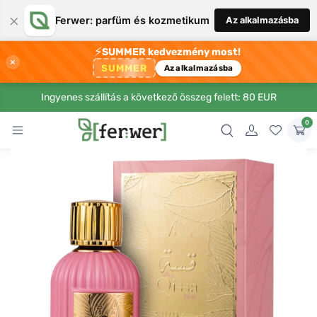
×
Ferwer: parfüm és kozmetikum
Az alkalmazásba
⚡
SUMMER kedvezmény most!
×
SUMMER
Az alkalmazásba
Ingyenes szállítás a következő összeg felett: 80 EUR
0