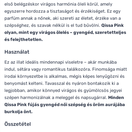
első belégzéskor virágos harmónia öleli körül, amely
egyszerre hordozza a tisztaságot és érzékiséget. Ez egy
parfüm annak a nőnek, aki szereti az életet, érzéke van a
szépséghez, és szavak nélkül is el tud bűvölni.
Qissa Pink
olyan, mint egy virágos ölelés – gyengéd, szeretetteljes
és felejthetetlen.
Használat
Ez az illat ideális mindennapi viseletre – akár munkába
indul, sétára vagy romantikus találkozóra. Finomsága miatt
irodai környezetbe is alkalmas, mégis képes lenyűgözni és
benyomást kelteni. Tavasszal és nyáron bontakozik ki a
legjobban, amikor könnyed virágos és gyümölcsös jegyei
szépen harmonizálnak a meleggel és napsugárral.
Minden
Qissa Pink fújás gyengéd női szépség és öröm aurájába
burkolja önt.
Összetétel