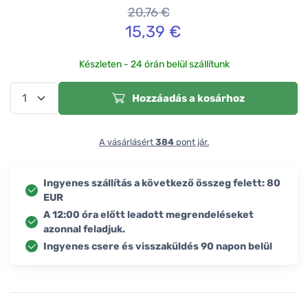
20,76
€
15,39
€
Készleten - 24 órán belül szállítunk
Hozzáadás a kosárhoz
A vásárlásért
384
pont jár.
Ingyenes szállítás a következő összeg felett: 80
EUR
A 12:00 óra előtt leadott megrendeléseket
azonnal feladjuk.
Ingyenes csere és visszaküldés 90 napon belül