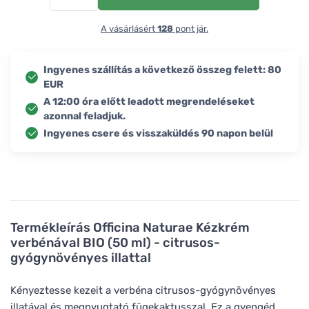
A vásárlásért
128
pont jár.
Ingyenes szállítás a következő összeg felett: 80
EUR
A 12:00 óra előtt leadott megrendeléseket
azonnal feladjuk.
Ingyenes csere és visszaküldés 90 napon belül
Termékleírás
Officina Naturae Kézkrém
verbénával BIO (50 ml) - citrusos-
gyógynövényes illattal
Kényeztesse kezeit a verbéna citrusos-gyógynövényes
illatával és megnyugtató fügekaktusszal. Ez a gyengéd