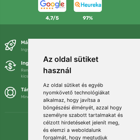
4,7/5
97%
Másnapra és ingyenesen
Ingyenes szállítás a következő összeg felett: 80 EUR
Az oldal sütiket
Ingyenes csere és visszaküldés
használ
Rendelését 90 napon belül bármikor visszaküldheti vagy
kicserélheti.
Az oldal sütiket és egyéb
Támogatjuk a Trees.org-ot
nyomkövető technológiákat
Minden megrendelésért ültetünk egy fát! Bővebben
Rólunk
.
alkalmaz, hogy javítsa a
böngészési élményét, azzal hogy
személyre szabott tartalmakat és
célzott hirdetéseket jelenít meg,
és elemzi a weboldalunk
forgalmát, hogy megtudjuk