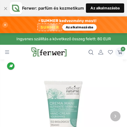
×
Ferwer: parfüm és kozmetikum
Az alkalmazásba
⚡
SUMMER kedvezmény most!
×
SUMMER
Az alkalmazásba
Ingyenes szállítás a következő összeg felett: 80 EUR
0
›