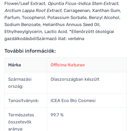
Flower/Leaf Extract
, Opuntia Ficus-Indica Stem Extract,
Arctium Lappa Root Extract
, Carrageenan, Xanthan Gum,
Parfum, Tocopherol, Potassium Sorbate, Benzyl Alcohol,
Sodium Benzoate, Helianthus Annuus Seed Oil,
Ethylhexylglycerin, Lactic Acid. *Ellenőrzött ökológiai
gazdálkodásbólSzármazó illat: verbéna
További információk:
Márka
Officina Naturae
Származási
Olaszországban készült
ország:
Tanúsítványok:
ICEA Eco BIo Cosmesi
Természetes
99,7 %
összetevők
aránya: