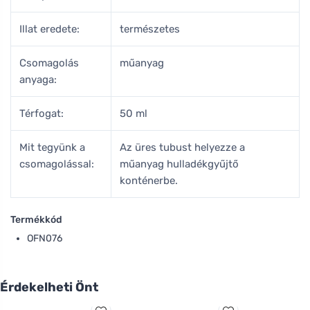
Illat eredete:
természetes
Csomagolás
műanyag
anyaga:
Térfogat:
50 ml
Mit tegyünk a
Az üres tubust helyezze a
csomagolással:
műanyag hulladékgyűjtő
konténerbe.
Termékkód
OFN076
Érdekelheti Önt