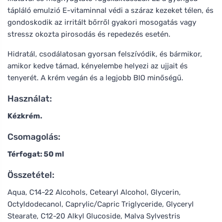
tápláló emulzió E-vitaminnal védi a száraz kezeket télen, és
gondoskodik az irritált bőrről gyakori mosogatás vagy
stressz okozta pirosodás és repedezés esetén.
Hidratál, csodálatosan gyorsan felszívódik, és bármikor,
amikor kedve támad, kényelembe helyezi az ujjait és
tenyerét. A krém vegán és a legjobb BIO minőségű.
Használat:
Kézkrém.
Csomagolás:
Térfogat: 50 ml
Összetétel:
Aqua, C14-22 Alcohols, Cetearyl Alcohol, Glycerin,
Octyldodecanol, Caprylic/Capric Triglyceride, Glyceryl
Stearate, C12-20 Alkyl Glucoside, Malva Sylvestris