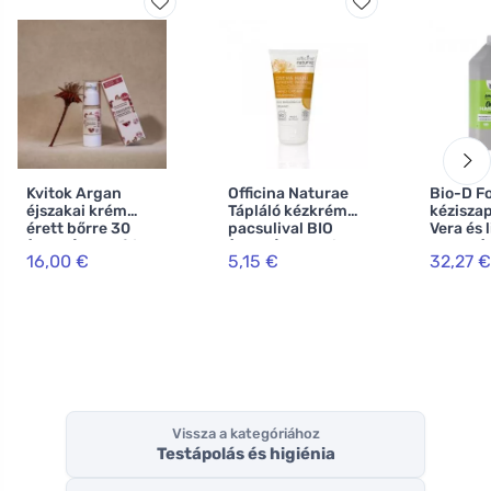
Kvitok Argan
Officina Naturae
Bio-D F
éjszakai krém
Tápláló kézkrém
kézisza
érett bőrre 30
pacsulival BIO
Vera és 
(30 ml) - lassítja a
(50 ml) - keleties,
kanna (5
16,00 €
5,15 €
32,27 €
bőr öregedését
fás illattal
Vissza a kategóriához
Testápolás és higiénia