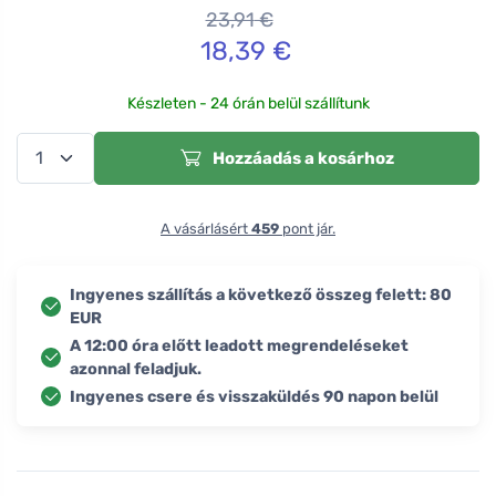
23,91
€
18,39
€
Készleten - 24 órán belül szállítunk
Hozzáadás a kosárhoz
A vásárlásért
459
pont jár.
Ingyenes szállítás a következő összeg felett: 80
EUR
A 12:00 óra előtt leadott megrendeléseket
azonnal feladjuk.
Ingyenes csere és visszaküldés 90 napon belül