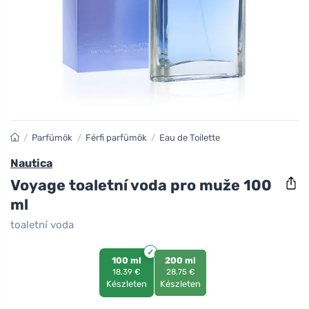
/
Parfümök
/
Férfi parfümök
/
Eau de Toilette
Nautica
Voyage toaletní voda pro muže 100
ml
toaletní voda
100 ml
200 ml
18,39 €
28,75 €
Készleten
Készleten