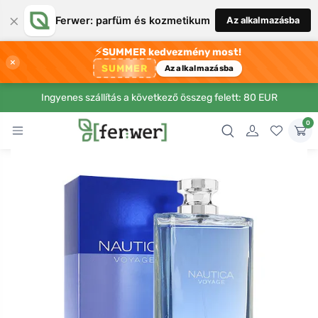
×
Ferwer: parfüm és kozmetikum
Az alkalmazásba
⚡
SUMMER kedvezmény most!
×
SUMMER
Az alkalmazásba
Ingyenes szállítás a következő összeg felett: 80 EUR
0