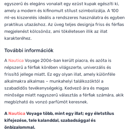
egyszerű és elegáns vonalait egy ezüst kupak egészíti ki,
amely a modern és kifinomult stílust szimbolizálja. A 100
ml-es kiszerelés ideális a rendszeres használatra és egyben
praktikus utazáshoz. Az üveg teljes designja friss és férfias
megjelenést kölcsönöz, ami tökéletesen illik az illat
karakteréhez.
További információk
A
Nautica
Voyage 2006-ban került piacra, és azóta is
népszerű a férfiak körében világszerte, univerzális és
frissítő jellege miatt. Ez egy olyan illat, amely különféle
alkalmakra alkalmas – munkahelyi találkozóktól a
szabadidős tevékenységekig. Kedvező ára és magas
minősége miatt nagyszerű választás a férfiak számára, akik
megbízható és vonzó parfümöt keresnek.
A
Nautica
Voyage több, mint egy illat; egy életstílus
kifejezése, tele kalanddal, szabadsággal és
önbizalommal.