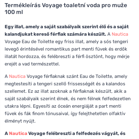
Termékleírás
Voyage toaletní voda pro muže
100 ml
Egy illat, amely a saját szabályaik szerint élő és a saját
kalandjukat kereső férfiak számára készült.
A
Nautica
Voyage Eau de Toilette egy friss illat, amely a sós tengeri
levegő érintésével romantikus part menti füvek és erdők
illatát hordozza, és felébreszti a férfi ösztönt, hogy mérje
erejét a vad természettel.
A
Nautica
Voyage férfiaknak szánt Eau de Toilette, amely
megtestesíti a tengeri szellő frissességét és a kalandos
szellemet. Ez az illat azoknak a férfiaknak készült, akik a
saját szabályaik szerint élnek, és nem félnek felfedezetlen
utakra lépni. Egyesíti az óceán energiáját a part menti
füvek és fák finom tónusaival, így felejthetetlen olfaktív
élményt nyújt.
A
Nautica
Voyage felébreszti a felfedezés vágyát, és