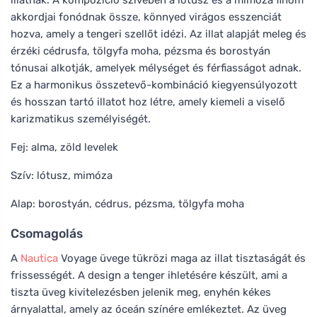
akkordjai fonódnak össze, könnyed virágos esszenciát
hozva, amely a tengeri szellőt idézi. Az illat alapját meleg és
érzéki cédrusfa, tölgyfa moha, pézsma és borostyán
tónusai alkotják, amelyek mélységet és férfiasságot adnak.
Ez a harmonikus összetevő-kombináció kiegyensúlyozott
és hosszan tartó illatot hoz létre, amely kiemeli a viselő
karizmatikus személyiségét.
Fej: alma, zöld levelek
Szív: lótusz, mimóza
Alap: borostyán, cédrus, pézsma, tölgyfa moha
Csomagolás
A
Nautica
Voyage üvege tükrözi maga az illat tisztaságát és
frissességét. A design a tenger ihletésére készült, ami a
tiszta üveg kivitelezésben jelenik meg, enyhén kékes
árnyalattal, amely az óceán színére emlékeztet. Az üveg