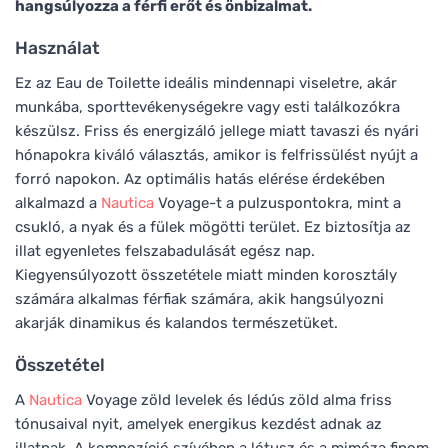
hangsúlyozza a férfi erőt és önbizalmat.
Használat
Ez az Eau de Toilette ideális mindennapi viseletre, akár
munkába, sporttevékenységekre vagy esti találkozókra
készülsz. Friss és energizáló jellege miatt tavaszi és nyári
hónapokra kiváló választás, amikor is felfrissülést nyújt a
forró napokon. Az optimális hatás elérése érdekében
alkalmazd a
Nautica
Voyage-t a pulzuspontokra, mint a
csukló, a nyak és a fülek mögötti terület. Ez biztosítja az
illat egyenletes felszabadulását egész nap.
Kiegyensúlyozott összetétele miatt minden korosztály
számára alkalmas férfiak számára, akik hangsúlyozni
akarják dinamikus és kalandos természetüket.
Összetétel
A
Nautica
Voyage zöld levelek és lédús zöld alma friss
tónusaival nyit, amelyek energikus kezdést adnak az
illatnak. A kompozíció szívében a lótusz és a mimóza finom