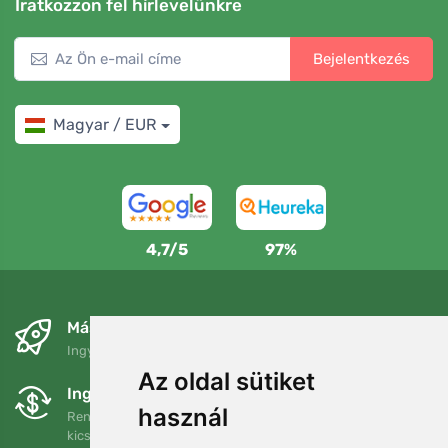
Iratkozzon fel hírlevelünkre
Bejelentkezés
Magyar / EUR
4,7/5
97%
Másnapra és ingyenesen
Ingyenes szállítás a következő összeg felett: 80 EUR
Az oldal sütiket
Ingyenes csere és visszaküldés
használ
Rendelését 90 napon belül bármikor visszaküldheti vagy
kicserélheti.