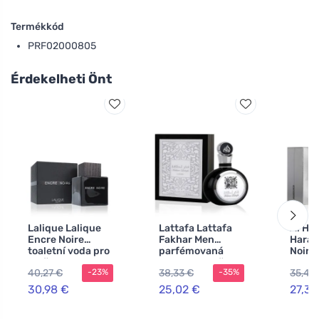
Termékkód
PRF02000805
Érdekelheti Önt
Lalique Lalique
Lattafa Lattafa
Al Ha
Encre Noire
Fakhar Men
Haram
toaletní voda pro
parfémovaná
Noir
muže
voda pro muže
parf
40,27 €
38,33 €
35,48
-23%
-35%
voda 
30,98 €
25,02 €
27,30