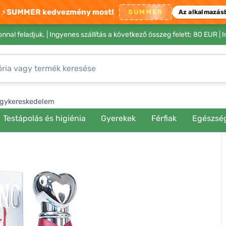
⚡
SUMMER kedvezmény most!
SUMMER
Az alkalmazás
nnal feladjuk. |
Ingyenes szállítás a következő összeg felett: 80 EUR
| 
gykereskedelem
Testápolás és higiénia
Gyerekek
Férfiak
Egészsé