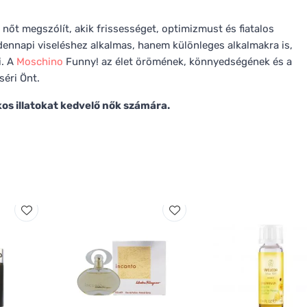
 nőt megszólít, akik frissességet, optimizmust és fiatalos
ennapi viseléshez alkalmas, hanem különleges alkalmakra is,
i. A
Moschino
Funny! az élet örömének, könnyedségének és a
séri Önt.
kos illatokat kedvelő nők számára.