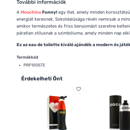
További információk
A
Moschino
Funny!
egy illat, amely minden korosztályú
energiát keresnek. Sokoldalúsága révén nemcsak a mind
amikor természetes és friss benyomást szeretne kelten
páratlan stílusnak a szimbóluma, amely minden nap elkí
Ez az eau de toilette kiváló ajándék a modern és játé
Termékkód
PRF100573
Érdekelheti Önt