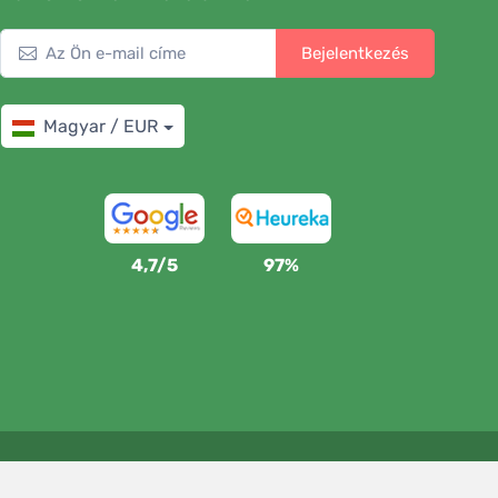
Bejelentkezés
Magyar / EUR
4,7/5
97%
Támogatjuk a Trees.org-ot