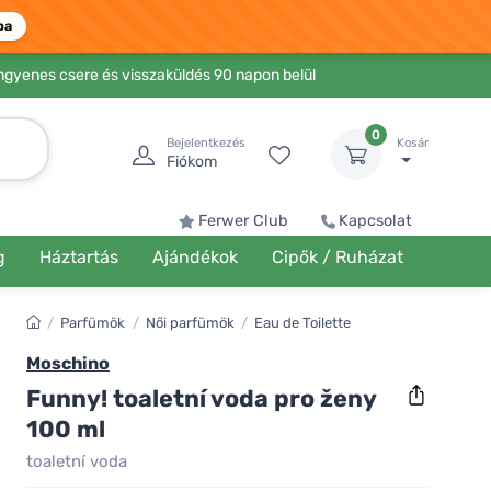
ba
Ingyenes csere és visszaküldés 90 napon belül
0
Bejelentkezés
Kosár
Fiókom
Ferwer Club
Kapcsolat
g
Háztartás
Ajándékok
Cipők / Ruházat
/
Parfümök
/
Női parfümök
/
Eau de Toilette
Moschino
Funny! toaletní voda pro ženy
100 ml
toaletní voda