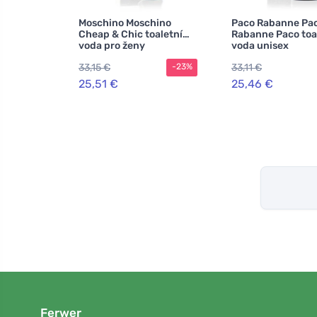
Moschino Moschino
Paco Rabanne Pa
Cheap & Chic toaletní
Rabanne Paco toa
voda pro ženy
voda unisex
33,15 €
33,11 €
-23%
25,51 €
25,46 €
Ferwer