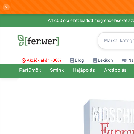
×
A 12:00 óra előtt leadott megrendeléseket azo
Akciók akár -80%
Blog
Lexikon
Na
Parfümök
Smink
Hajápolás
Arcápolás