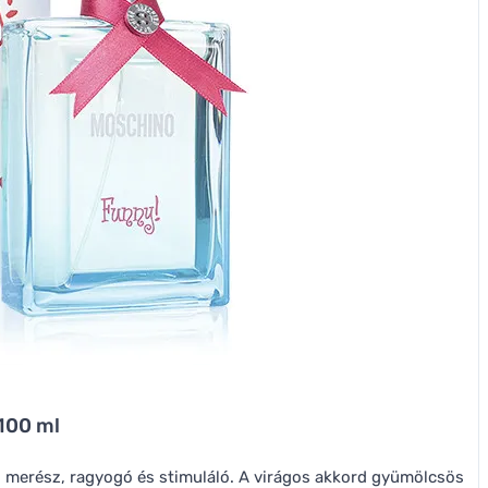
 100 ml
és merész, ragyogó és stimuláló. A virágos akkord gyümölcsös