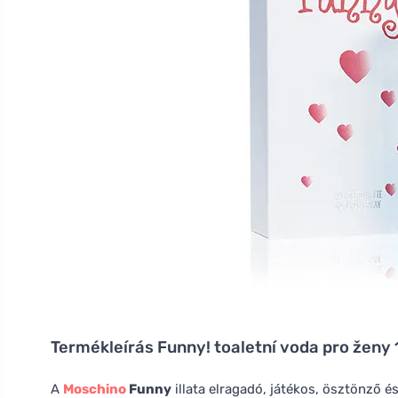
Termékleírás
Funny! toaletní voda pro ženy
A
Moschino
Funny
illata elragadó, játékos, ösztönző 