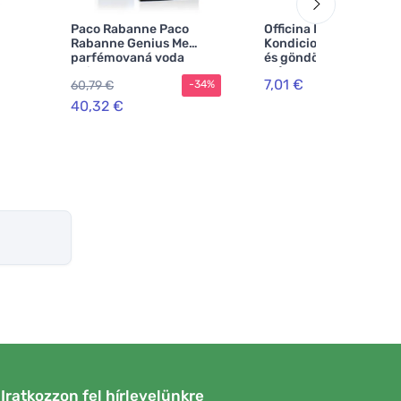
Paco Rabanne Paco
Officina Naturae
Rabanne Genius Me
Kondicionáló hullámos
parfémovaná voda
és göndör hajra BIO (1
unisex
ml)
7,01 €
60,79 €
-34%
40,32 €
Iratkozzon fel hírlevelünkre