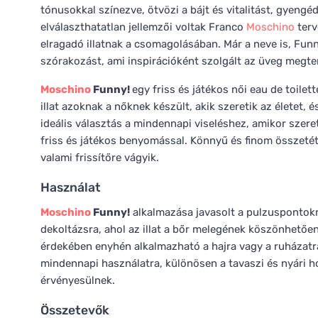
tónusokkal színezve, ötvözi a bájt és vitalitást, gyengé
elválaszthatatlan jellemzői voltak Franco
Moschino
terv
elragadó illatnak a csomagolásában. Már a neve is, Funn
szórakozást, ami inspirációként szolgált az üveg megte
Moschino
Funny!
egy friss és játékos női eau de toile
illat azoknak a nőknek készült, akik szeretik az életet,
ideális választás a mindennapi viseléshez, amikor szer
friss és játékos benyomással. Könnyű és finom összetéte
valami frissítőre vágyik.
Használat
Moschino
Funny!
alkalmazása javasolt a pulzuspontokra
dekoltázsra, ahol az illat a bőr melegének köszönhetőe
érdekében enyhén alkalmazható a hajra vagy a ruházatra
mindennapi használatra, különösen a tavaszi és nyári h
érvényesülnek.
Összetevők