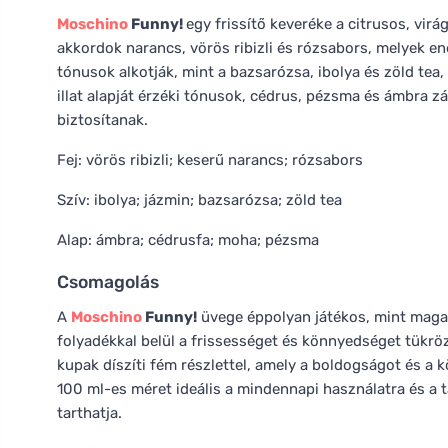
Moschino
Funny!
egy frissítő keveréke a citrusos, vir
akkordok narancs, vörös ribizli és rózsabors, melyek en
tónusok alkotják, mint a bazsarózsa, ibolya és zöld te
illat alapját érzéki tónusok, cédrus, pézsma és ámbra zá
biztosítanak.
Fej: vörös ribizli; keserű narancs; rózsabors
Szív: ibolya; jázmin; bazsarózsa; zöld tea
Alap: ámbra; cédrusfa; moha; pézsma
Csomagolás
A
Moschino
Funny!
üvege éppolyan játékos, mint maga a
folyadékkal belül a frissességet és könnyedséget tükrözi,
kupak díszíti fém részlettel, amely a boldogságot és a k
100 ml-es méret ideális a mindennapi használatra és a t
tarthatja.