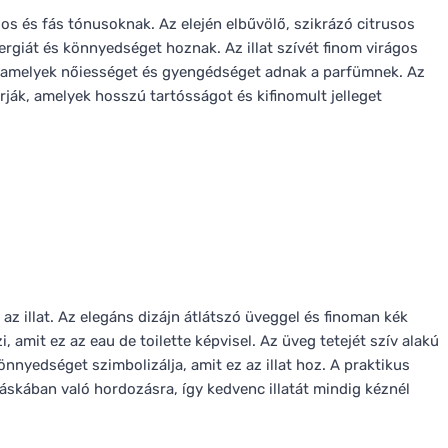
ágos és fás tónusoknak. Az elején elbűvölő, szikrázó citrusos
ergiát és könnyedséget hoznak. Az illat szívét finom virágos
a, amelyek nőiességet és gyengédséget adnak a parfümnek. Az
rják, amelyek hosszú tartósságot és kifinomult jelleget
z illat. Az elegáns dizájn átlátszó üveggel és finoman kék
 amit ez az eau de toilette képvisel. Az üveg tetejét szív alakú
önnyedséget szimbolizálja, amit ez az illat hoz. A praktikus
áskában való hordozásra, így kedvenc illatát mindig kéznél