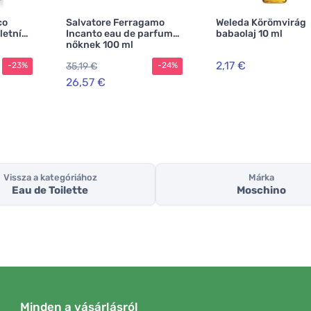
co
Salvatore Ferragamo
Weleda Körömvirág
letní
Incanto eau de parfum
babaolaj 10 ml
nőknek 100 ml
2,17 €
35,19 €
-23%
-24%
26,57 €
Vissza a kategóriához
Márka
Eau de Toilette
Moschino
Minden a vásárlásról