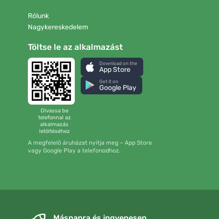
Rólunk
Nagykereskedelem
Töltse le az alkalmazást
Download on the
App Store
Get it on
Google Play
Olvassa be
telefonnal az
alkalmazás
letöltéséhez
A megfelelő áruházat nyitja meg – App Store
vagy Google Play a telefonodhoz.
Másnapra és ingyenesen