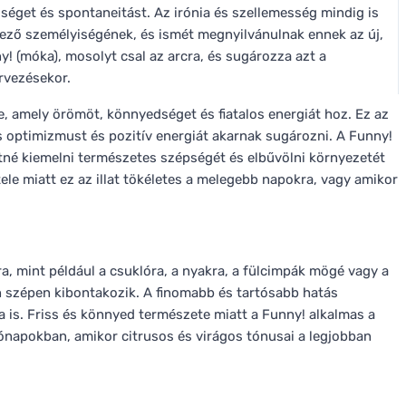
dséget és spontaneitást. Az irónia és szellemesség mindig is
ező személyiségének, és ismét megnyilvánulnak ennek az új,
y! (móka), mosolyt csal az arcra, és sugározza azt a
rvezésekor.
tte, amely örömöt, könnyedséget és fiatalos energiát hoz. Ez az
 és optimizmust és pozitív energiát akarnak sugározni. A Funny!
etné kiemelni természetes szépségét és elbűvölni környezetét
le miatt ez az illat tökéletes a melegebb napokra, vagy amikor
, mint például a csuklóra, a nyakra, a fülcimpák mögé vagy a
n szépen kibontakozik. A finomabb és tartósabb hatás
 is. Friss és könnyed természete miatt a Funny! alkalmas a
ónapokban, amikor citrusos és virágos tónusai a legjobban