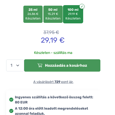
25 ml
50 ml
100 ml
26,86 €
15,29 €
29,19 €
Készleten
Készleten
Készleten
37,95
€
29,19
€
Készleten - szállítás ma
Hozzáadás a kosárhoz
A vásárlásért
729
pont jár.
Ingyenes szállítás a következő összeg felett:
80 EUR
A 12:00 óra előtt leadott megrendeléseket
azonnal feladjuk.