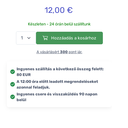
12,00 €
Készleten - 24 órán belül szállítunk
Hozzáadás a kosárhoz
A vásárlásért
300
pont jár.
Ingyenes szállítás a következő összeg felett:
80 EUR
A 12:00 óra előtt leadott megrendeléseket
azonnal feladjuk.
Ingyenes csere és visszaküldés 90 napon
belül