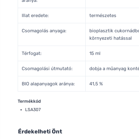
aránya:
Illat eredete:
természetes
Csomagolás anyaga:
bioplasztik cukornádb
környezeti hatással
Térfogat:
15 ml
Csomagolási útmutató:
dobja a műanyag kont
BIO alapanyagok aránya:
41,5 %
Termékkód
LSA307
Érdekelheti Önt