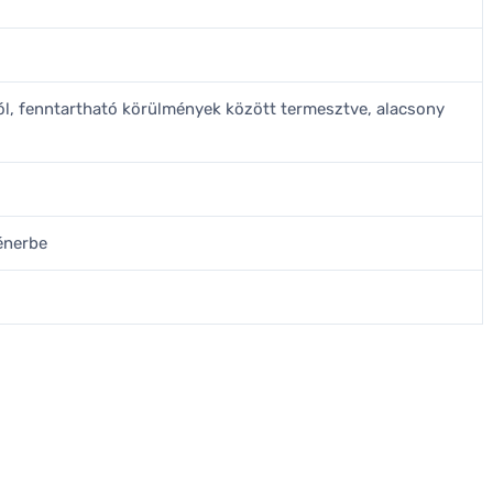
ól, fenntartható körülmények között termesztve, alacsony
énerbe