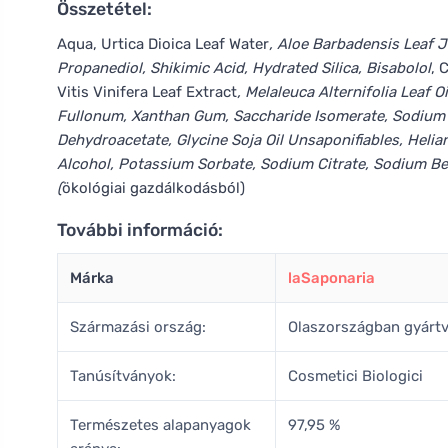
Összetétel:
Aqua, Urtica Dioica Leaf Water
, Aloe Barbadensis Leaf J
Propanediol, Shikimic Acid, Hydrated Silica, Bisabolol
, 
Vitis Vinifera Leaf Extract
, Melaleuca Alternifolia Leaf Oi
Fullonum, Xanthan Gum, Saccharide Isomerate, Sodium H
Dehydroacetate, Glycine Soja Oil Unsaponifiables, Helia
Alcohol, Potassium Sorbate, Sodium Citrate, Sodium Be
(
ökológiai gazdálkodásból)
További információ:
Márka
laSaponaria
Származási ország:
Olaszországban gyárt
Tanúsítványok:
Cosmetici Biologici
Természetes alapanyagok
97,95 %