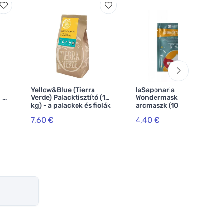
Yellow&Blue (Tierra
laSaponaria
 1
Verde) Palacktisztító (1
Wondermask Anti-Aging
kg) - a palackok és fiolák
arcmaszk (10 ml)
és
egyszerű mosásához
7,60 €
4,40 €