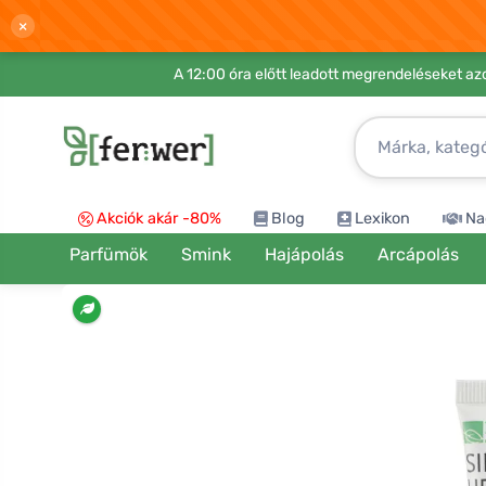
×
A 12:00 óra előtt leadott megrendeléseket azo
Akciók akár -80%
Blog
Lexikon
Na
Parfümök
Smink
Hajápolás
Arcápolás