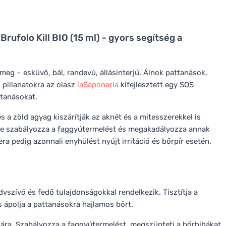
ufolo Kill BIO (15 ml) - gyors segítség a
meg – esküvő, bál, randevú, állásinterjú. Álnok pattanások,
 pillanatokra az olasz
laSaponaria
kifejlesztett egy SOS
ttanásokat.
s a zöld agyag kiszárítják az aknét és a mitesszerekkel is
ke szabályozza a faggyútermelést és megakadályozza annak
ra pedig azonnali enyhülést nyújt irritáció és bőrpír esetén.
szívó és fedő tulajdonságokkal rendelkezik. Tisztítja a
s ápolja a pattanásokra hajlamos bőrt.
ására. Szabályozza a faggyútermelést, megszünteti a bőrhibákat