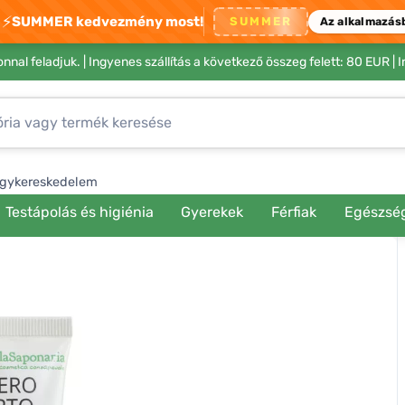
⚡
SUMMER kedvezmény most!
SUMMER
Az alkalmazás
nnal feladjuk. |
Ingyenes szállítás a következő összeg felett: 80 EUR
| 
gykereskedelem
Testápolás és higiénia
Gyerekek
Férfiak
Egészsé