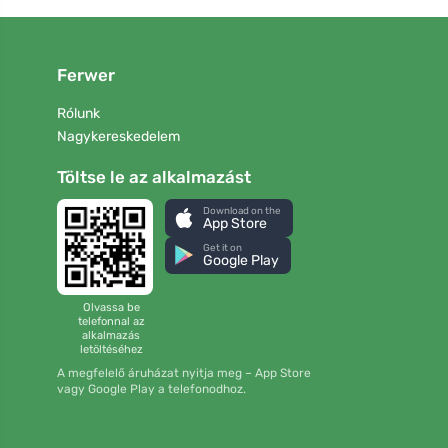
Ferwer
Rólunk
Nagykereskedelem
Töltse le az alkalmazást
Download on the
App Store
Get it on
Google Play
Olvassa be
telefonnal az
alkalmazás
letöltéséhez
A megfelelő áruházat nyitja meg – App Store
vagy Google Play a telefonodhoz.