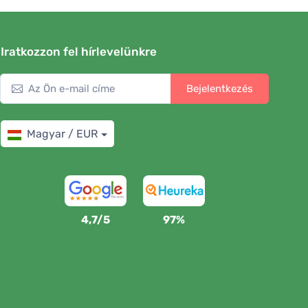
Iratkozzon fel hírlevelünkre
Bejelentkezés
Magyar / EUR
4,7/5
97%