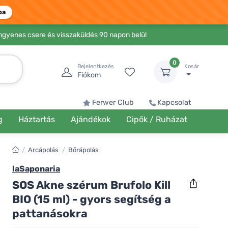
ba
Ingyenes csere és visszaküldés 90 napon belül
0
Bejelentkezés
Kosár
Fiókom
Ferwer Club
Kapcsolat
g
Háztartás
Ajándékok
Cipők / Ruházat
/
Arcápolás
/
Bőrápolás
laSaponaria
SOS Akne szérum Brufolo Kill
BIO (15 ml) - gyors segítség a
pattanásokra