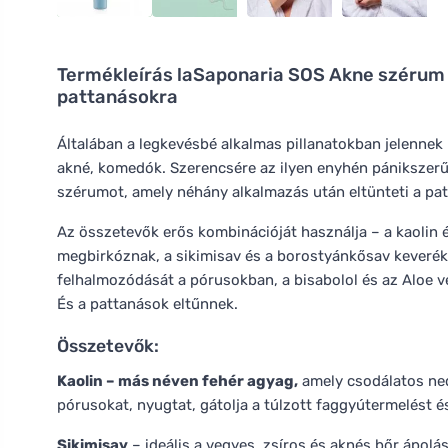
Termékleírás
laSaponaria SOS Akne szérum Br
pattanásokra
Általában a legkevésbé alkalmas pillanatokban jelennek 
akné, komedók. Szerencsére az ilyen enyhén pánikszerű
szérumot, amely néhány alkalmazás után eltünteti a pa
Az összetevők erős kombinációját használja – a kaolin é
megbirkóznak, a sikimisav és a borostyánkősav keveré
felhalmozódását a pórusokban, a bisabolol és az Aloe ve
És a pattanások eltűnnek.
Összetevők:
Kaolin – más néven fehér agyag,
amely csodálatos nedv
pórusokat, nyugtat, gátolja a túlzott faggyútermelést é
Sikimisav
– ideális a vegyes, zsíros és aknés bőr ápol