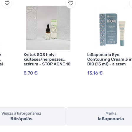
v
Kvitok SOS helyi
laSaponaria Eye
kiütéses/herpeszes
Contouring Cream 3 in
al
szérum - STOP ACNE 10
BIO (15 ml) - a szem
ml
alatti ráncok, karikák 
8,70 €
13,16 €
táskák ellen.
Vissza a kategóriához
Márka
Bőrápolás
laSaponaria