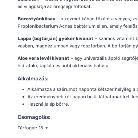
és világosítja az öregségi foltokat.
Borostyánkősav
– a kozmetikában főként a vegyes, zsí
Propionibacterium Acnes baktérium ellen, amely felelős 
Lappa (bojtorján) gyökér kivonat
– számos vitamint t
vasban, magnéziumban vagy foszforban. A bojtorján gyök
Aloe vera levél kivonat
– egy univerzális ápoló segítő
hidratáló, tápláló és antibakteriális hatású.
Alkalmazás:
Alkalmazza a szérumot naponta kétszer helyileg a 
Az eredménynek két napon belül láthatónak kell len
Használja ép bőrre.
Csomagolás:
Térfogat: 15 ml