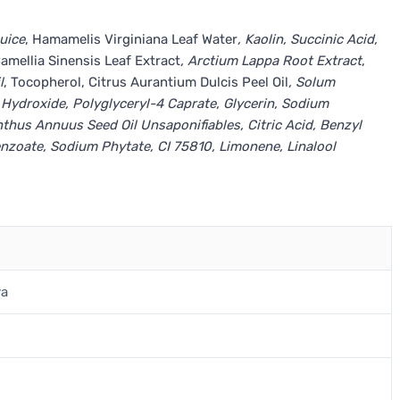
uice
, Hamamelis Virginiana Leaf Water
, Kaolin, Succinic Acid,
Camellia Sinensis Leaf Extract
, Arctium Lappa Root Extract
,
l
, Tocopherol, Citrus Aurantium Dulcis Peel Oil
, Solum
ydroxide, Polyglyceryl-4 Caprate, Glycerin, Sodium
nthus Annuus Seed Oil Unsaponifiables, Citric Acid, Benzyl
nzoate, Sodium Phytate, CI 75810, Limonene, Linalool
va