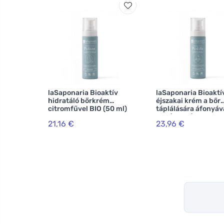
laSaponaria Bioaktív
laSaponaria Bioaktí
hidratáló bőrkrém
éjszakai krém a bőr
citromfűvel BIO (50 ml)
táplálására áfonyáv
BIO (50 ml)
21,16 €
23,96 €