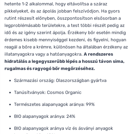
hetente 1-2 alkalommal, hogy eltávolítsa a száraz
pikkelyeket, és az ápolás jobban felszívódjon. Ha gyors
rutint részesít előnyben, összpontosítson elsősorban a
legproblémásabb területekre, a test többi részét pedig az
idő és az igény szerint ápolja. Érzékeny bőr esetén mindig
érdemes kisebb mennyiséggel kezdeni, és figyelni, hogyan
reagál a bőre a krémre, különösen ha általában érzékeny az
illatanyagokra vagy a hatóanyagokra.
A rendszeres
hidratálás a legegyszerűbb lépés a hosszú távon sima,
rugalmas és ragyogó bőr megőrzéséhez.
Származási ország: Olaszországban gyártva
Tanúsítványok: Cosmos Organic
Természetes alapanyagok aránya: 99%
BIO alapanyagok aránya: 24%
BIO alapanyagok aránya víz és ásványi anyagok