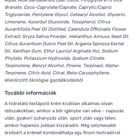
Branate, Coco-Caprylate/Caprate, Caprylic/Capric
Triglyceride, Pentylene Glycol, Cetearyl Alcohol, Glycerin,
Limonene, Ascorbyl Glucoside, Tocopherol, Citrus
Aurantifolia Peel Oil Distilled, Calendula Officinalis Flower
Extract
, Oryza Sativa Powder
, Helianthus Annuus Seed Oil,
Citrus Aurantium Dulcis Peel Oil
, Argania Spinosa Kernel
Oil
, Xanthan Gum, Ethyl Lauroyl Arginate Hcl, Sodium
Phytate, Potassium Hydroxide, Sodium Citrate,
Terpinolene, Benzyl Alcohol, Pinene, Terpineol, Alpha-
Terpinene, Citric Acid, Citral, Beta-Caryophyllene.
ellenőrzött ökológiai gazdálkodásból
További információk
A hidratáló testápoló krém kiválóan alkalmas olyan
időszakokban, amikor a bőr igénybe van véve – napozás
után, gyakori zuhanyzás után, sport után vagy télen,
amikor hajlamos jobban kiszáradni. Még selymesebb
érzésért a krémet kombinálhatja egy finom testradírral