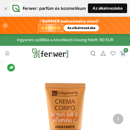
×
Ferwer: parfüm és kozmetikum
Az alkalmazásba
⚡
SUMMER kedvezmény most!
×
SUMMER
Az alkalmazásba
Ingyenes szállítás a következő összeg felett: 80 EUR
0
›