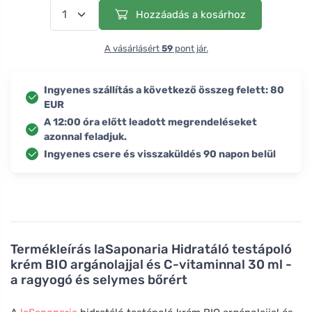
Hozzáadás a kosárhoz
A vásárlásért
59
pont jár.
Ingyenes szállítás a következő összeg felett: 80
EUR
A 12:00 óra előtt leadott megrendeléseket
azonnal feladjuk.
Ingyenes csere és visszaküldés 90 napon belül
Termékleírás
laSaponaria Hidratáló testápoló
krém BIO argánolajjal és C-vitaminnal 30 ml -
a ragyogó és selymes bőrért