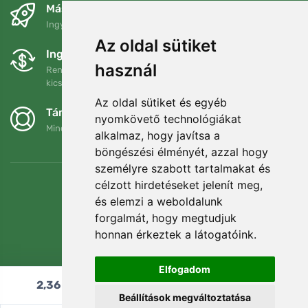
Másnapra és ingyenesen
Ingyenes szállítás a következő összeg felett: 80 EUR
Az oldal sütiket
Ingyenes csere és visszaküldés
használ
Rendelését 90 napon belül bármikor visszaküldheti vagy
kicserélheti.
Az oldal sütiket és egyéb
Támogatjuk a Trees.org-ot
nyomkövető technológiákat
Minden megrendelésért ültetünk egy fát! Bővebben
Rólunk
.
alkalmaz, hogy javítsa a
böngészési élményét, azzal hogy
személyre szabott tartalmakat és
célzott hirdetéseket jelenít meg,
és elemzi a weboldalunk
forgalmát, hogy megtudjuk
honnan érkeztek a látogatóink.
Elfogadom
2,36
€
Hozzáadás a kosárhoz
Beállítások megváltoztatása