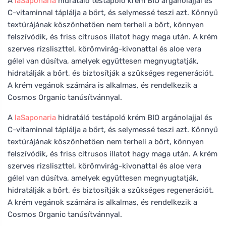
A
laSaponaria
hidratáló testápoló krém BIO argánolajjal és
C-vitaminnal táplálja a bőrt, és selymessé teszi azt. Könnyű
textúrájának köszönhetően nem terheli a bőrt, könnyen
felszívódik, és friss citrusos illatot hagy maga után. A krém
szerves rizsliszttel, körömvirág-kivonattal és aloe vera
gélel van dúsítva, amelyek együttesen megnyugtatják,
hidratálják a bőrt, és biztosítják a szükséges regenerációt.
A krém vegánok számára is alkalmas, és rendelkezik a
Cosmos Organic tanúsítvánnyal.
A
laSaponaria
hidratáló testápoló krém BIO argánolajjal és
C-vitaminnal táplálja a bőrt, és selymessé teszi azt. Könnyű
textúrájának köszönhetően nem terheli a bőrt, könnyen
felszívódik, és friss citrusos illatot hagy maga után. A krém
szerves rizsliszttel, körömvirág-kivonattal és aloe vera
gélel van dúsítva, amelyek együttesen megnyugtatják,
hidratálják a bőrt, és biztosítják a szükséges regenerációt.
A krém vegánok számára is alkalmas, és rendelkezik a
Cosmos Organic tanúsítvánnyal.