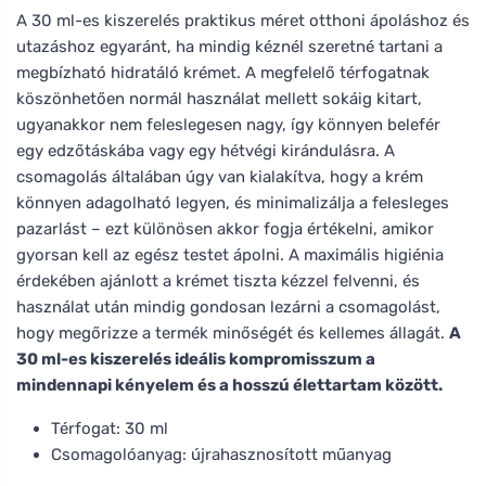
A 30 ml-es kiszerelés praktikus méret otthoni ápoláshoz és
utazáshoz egyaránt, ha mindig kéznél szeretné tartani a
megbízható hidratáló krémet. A megfelelő térfogatnak
köszönhetően normál használat mellett sokáig kitart,
ugyanakkor nem feleslegesen nagy, így könnyen belefér
egy edzőtáskába vagy egy hétvégi kirándulásra. A
csomagolás általában úgy van kialakítva, hogy a krém
könnyen adagolható legyen, és minimalizálja a felesleges
pazarlást – ezt különösen akkor fogja értékelni, amikor
gyorsan kell az egész testet ápolni. A maximális higiénia
érdekében ajánlott a krémet tiszta kézzel felvenni, és
használat után mindig gondosan lezárni a csomagolást,
hogy megőrizze a termék minőségét és kellemes állagát.
A
30 ml-es kiszerelés ideális kompromisszum a
mindennapi kényelem és a hosszú élettartam között.
Térfogat: 30 ml
Csomagolóanyag: újrahasznosított műanyag