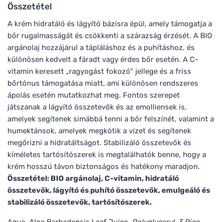
Összetétel
A krém hidratáló és lágyító bázisra épül, amely támogatja a
bőr rugalmasságát és csökkenti a szárazság érzését. A BIO
argánolaj hozzájárul a tápláláshoz és a puhításhoz, és
különösen kedvelt a fáradt vagy érdes bőr esetén. A C-
vitamin keresett „ragyogást fokozó" jellege és a friss
bőrtónus támogatása miatt, ami különösen rendszeres
ápolás esetén mutatkozhat meg. Fontos szerepet
játszanak a lágyító összetevők és az emolliensek is,
amelyek segítenek simábbá tenni a bőr felszínét, valamint a
humektánsok, amelyek megkötik a vizet és segítenek
megőrizni a hidratáltságot. Stabilizáló összetevők és
kíméletes tartósítószerek is megtalálhatók benne, hogy a
krém hosszú távon biztonságos és hatékony maradjon.
Összetétel: BIO argánolaj, C-vitamin, hidratáló
összetevők, lágyító és puhító összetevők, emulgeáló és
stabilizáló összetevők, tartósítószerek.
Aqua, Aloe Barbadensis Leaf Juice
, Polyglyceryl-3 Rice