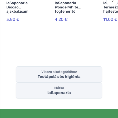
laSaponaria
laSaponaria
laSapon
Biocao
WonderWhite
Termész
ajakbalzsam
fogfehérítő
hajfest
hialuronsavval
fogkrém - menta
Lakshmi
3,80 €
4,20 €
11,00 €
BIO (5,7 ml)
és aktív szén BIO
g) - mo
(75 ml)
Vissza a kategóriához
Testápolás és higiénia
Márka
laSaponaria