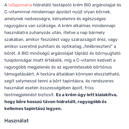
A
laSaponaria
hidratáló testápoló krém BIO argánolajjal és
C-vitaminnal mindennapi ápolást nyújt olyan bőrnek,
amelynek nedvességre, kényelemre és egészséges
ragyogásra van szüksége. A krém alkalmas mindennapi
használatra zuhanyzás után, illetve a nap bármely
szakában, amikor feszülést vagy szárazságot érez, vagy
amikor szeretné puhítani és optikailag „felébreszteni" a
bőrét. A BIO minőségű argánolajat tápláló és bőrnyugtató
tulajdonságai miatt értékelik, míg a C-vitamin kedvelt a
ragyogóbb megjelenés és az egyenletesebb bőrtónus
támogatásáért. A textúra általában könnyen eloszlatható,
segít selymessé tenni a bőrt tapintásra, és rendszeres
használat esetén összességében ápolt, friss
testmegjelenést biztosít.
Ez a krém úgy lett kialakítva,
hogy bőre hosszú távon hidratált, ragyogóbb és
kellemes tapintású legyen.
Használat