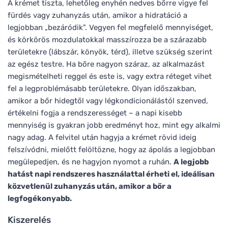
A krémet tiszta, lehetőleg enyhén nedves bőrre vigye fel
fürdés vagy zuhanyzás után, amikor a hidratáció a
legjobban „bezáródik". Vegyen fel megfelelő mennyiséget,
és körkörös mozdulatokkal masszírozza be a szárazabb
területekre (lábszár, könyök, térd), illetve szükség szerint
az egész testre. Ha bőre nagyon száraz, az alkalmazást
megismételheti reggel és este is, vagy extra réteget vihet
fel a legproblémásabb területekre. Olyan időszakban,
amikor a bőr hidegtől vagy légkondicionálástól szenved,
értékelni fogja a rendszerességet – a napi kisebb
mennyiség is gyakran jobb eredményt hoz, mint egy alkalmi
nagy adag. A felvitel után hagyja a krémet rövid ideig
felszívódni, mielőtt felöltözne, hogy az ápolás a legjobban
megülepedjen, és ne hagyjon nyomot a ruhán.
A legjobb
hatást napi rendszeres használattal érheti el, ideálisan
közvetlenül zuhanyzás után, amikor a bőr a
legfogékonyabb.
Kiszerelés